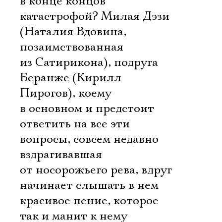
в конце концов
катастрофой? Милая Дэзи
Электропочта
(Наталия Вдовина,
позаимствованная
из Сатирикона), подруга
Имя
Беранже (Кирилл
Пирогов), коему
в основном и предстоит
ответить на все эти
Ознакомиться
вопросы, совсем недавно
вздрагивавшая
от носорожьего рева, вдруг
начинает слышать в нем
красивое пение, которое
так и манит к нему