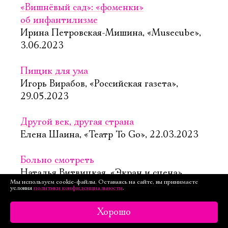
«Вишнёвый сад»: «фоменки»
об инфантилизме
Ирина Петровская-Мишина, «Musecube»,
3.06.2023
Пищик для ума
Игорь Вирабов, «Российская газета»,
29.05.2023
Другой век, другая страна
Елена Шаина, «Театр To Go», 22.03.2023
Больно смотреть
Наталья Витвицкая, «Экран и сцена»,
Мы используем cookie-файлы. Оставаясь на сайте, вы принимаете
16.03.2023
условия
политики конфиденциальности
.
«Двадцать третий»: чёрный обелиск
Хорошо
«Мастерской Фоменко»