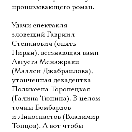
пронизывающего роман.
Удачи спектакля 
зловещий Гавриил
Степанович (опять
Нирян), всезнающая вамп
Августа Менажраки
(Мадлен Джабраилова),
утонченная декадентка
Поликсена Торопецкая
(Галина Тюнина). В целом
точны Бомбардов
и Ликоспастов (Владимир
Топцов). А вот чтобы