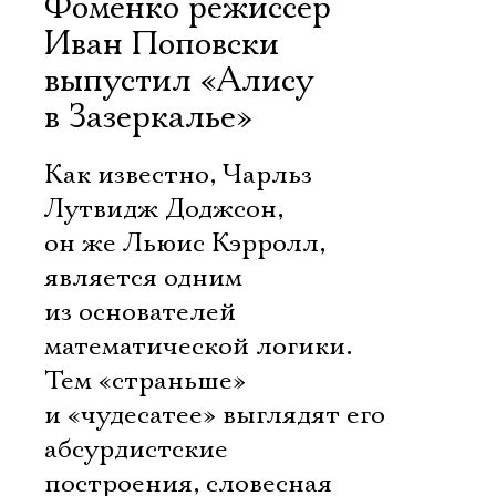
Фоменко режиссёр
Иван Поповски
выпустил «Алису
в Зазеркалье»
Как известно, Чарльз
Лутвидж Доджсон,
он же Льюис Кэрролл,
является одним
из основателей
математической логики.
Тем «страньше»
и «чудесатее» выглядят его
абсурдистские
построения, словесная