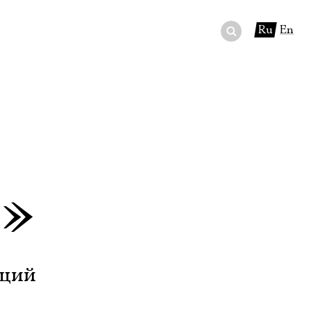
Ru
En
ный сертификат
ры
в буфете
»
ящий