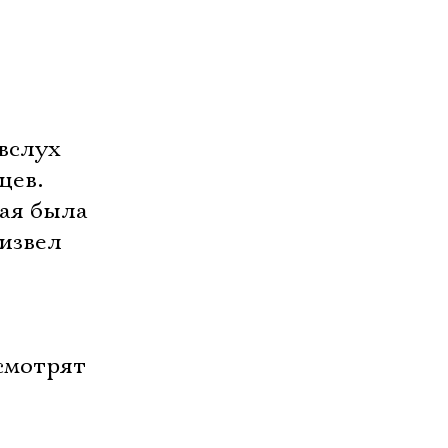
вслух
цев.
рая была
оизвел
 смотрят