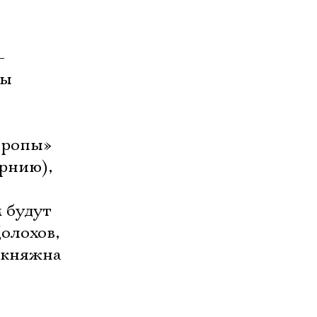
-
зы
Европы»
ернию),
 будут
олохов,
у княжна