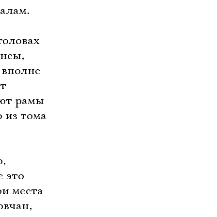
алам.
головах
инсы,
 вполне
ют
уют рамы
 из тома
,
е это
ои места
овчан,