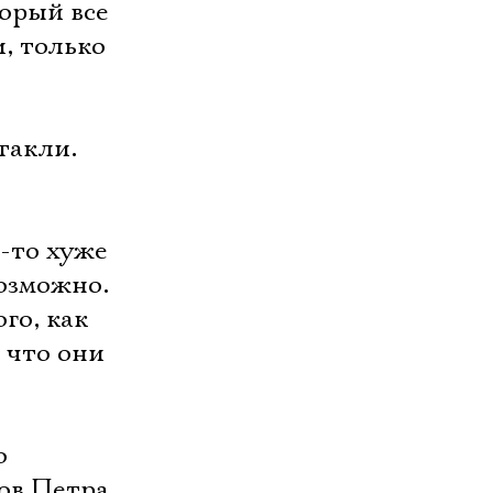
орый все
, только
такли.
й-то хуже
озможно.
го, как
, что они
о
ов Петра