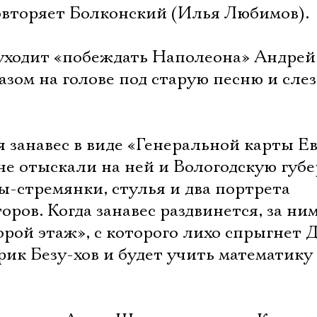
 повторяет Болконский (Илья Любимов).
 уходит «побеждать Наполеона» Андрей
зом на голове под старую песню и сле
мя занавес в виде «Генеральной карты 
не отыскали на ней и Вологодскую губ
ы-стремянки, стулья и два портрета
ов. Когда занавес раздвинется, за ним
рой этаж», с которого лихо спрыгнет Д
рик Безу-хов и будет учить математик