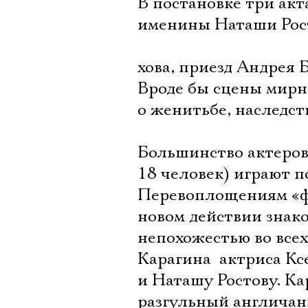
В постановке три акт
именины Наташи Рост
хова, приезд Андрея 
Вроде бы сцены мирно
о женитьбе, наследст
Большинство актеров 
18 человек) играют по
Перевоплощениям «фо
новом действии знако
непохожестью во всех
Карагина  актриса К
и Наташу Ростову. Ка
разгульный англичан