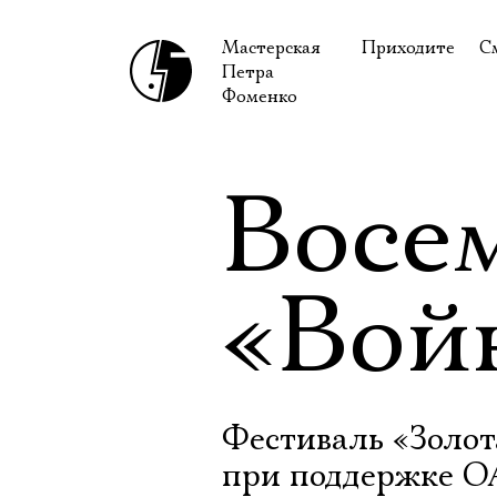
Мастерская
Приходите
С
Петра
В сентябре
С
Фоменко
В октябре
Н
Гастроли
Н
Восем
Доступ для ин
В
Правила посе
В
«Вой
Как добраться
Ф
Фестиваль «Золот
при поддержке ОА