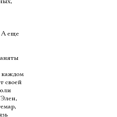
ных,
. А еще
заняты
в каждом
т своей
Жюли
 Элен,
емар,
язь