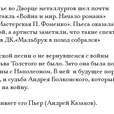
нье во Дворце металлургов шел почти
такль «Война и мир. Начало романа»
Мастерская П. Фоменко». Пьеса оказала
ой, а артисты заметили, что такие спе
в ДК.«Мальбрук в поход собрался»
ской песни о не вернувшемся с войны
ьва Толстого не было. Зато она была п
йны с Наполеоном. В ней  и будущее п
 и судьба Андрея Болконского, который
 на войну.
ашивает его Пьер (Андрей Казаков).