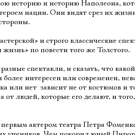
вою историю и историю Наполеона, кот
 героем нации. Они видят срез их жизни
стороны.
астерской» и строго классические спек
жизнь» по повести того же Толстого.
 разные спектакли, и сказать, что како
и более интересен или современен, нев
 или нет  зависит не от костюмов и то
 от людей, которые его делают, и того
первым актером театра Петра Фоменк
ших учеников. Чем покорил юный Пирог