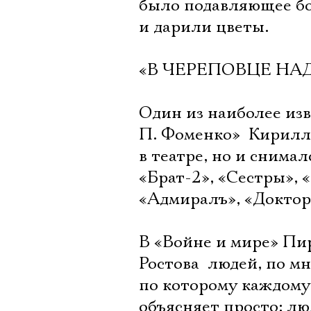
было подавляющее бо
и дарили цветы.
«В ЧЕРЕПОВЦЕ НА
Один из наиболее из
П. Фоменко»  Кирилл
в театре, но и снима
«Брат-2», «Сестры», 
«Адмиралъ», «Доктор
В «Войне и мире» Пи
Ростова  людей, по 
по которому каждому 
объясняет просто: лю