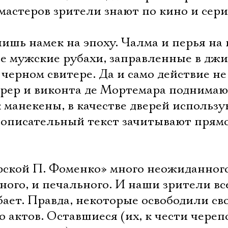
мастеров зрители знают по кино и сери
лишь намек на эпоху. Чалма и перья на 
ые мужские рубахи, заправленные в дж
черном свитере. Да и само действие не
рер и виконта де Мортемара поднима
к манекены, в качестве дверей использ
 описательный текст зачитывают прямо
рской П. Фоменко» много неожиданного
чного, и печального. И наши зрители вс
Электропочта
ает. Правда, некоторые освободили св
о актов. Оставшиеся (их, к чести череп