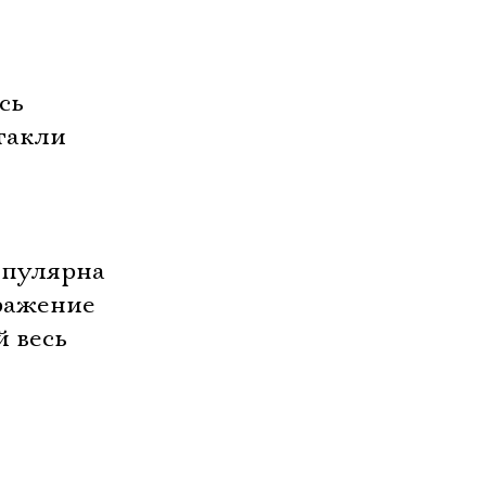
сь
ктакли
опулярна
оражение
 весь