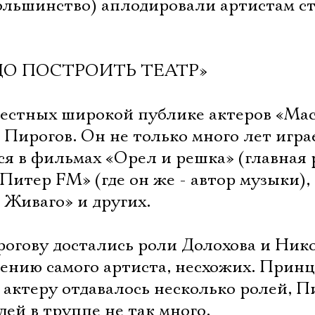
Имя
льшинство) аплодировали артистам с
ДО ПОСТРОИТЬ ТЕАТР»
Ознакомиться
вестных широкой публике актеров «Ма
 Пирогов. Он не только много лет игра
лся в фильмах «Орел и решка» (главная 
«Питер FM» (где он же - автор музыки),
 Живаго» и других.
рогову достались роли Долохова и Ник
мнению самого артиста, несхожих. Прин
актеру отдавалось несколько ролей, П
дей в труппе не так много.