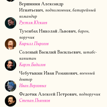
Вершинин Александр
подполковник, батарейный
Игнатьевич,
командир
Рустэм Юскаев
барон,
Тузенбах Николай Львович,
поручик
Кирилл Пирогов
штабс-
Соленый Василий Васильевич,
капитан
Карэн Бадалов
военный
Чебутыкин Иван Романович,
доктор
Иван Верховых
подпоручик
Федотик Алексей Петрович,
Электропочта
Степан Пьянков