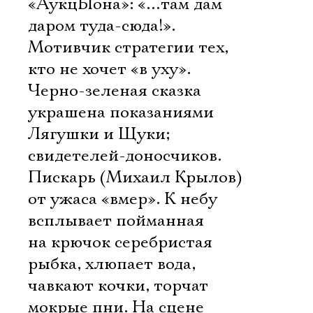
«АукцЫона»: «…там дам
даром туда-сюда!».
Мотивчик стратегии тех,
кто не хочет «в уху».
Черно-зеленая сказка
украшена показаниями
Лягушки и Щуки;
свидетелей-доносчиков.
Пискарь (Михаил Крылов)
от ужаса «вмер». К небу
всплывает пойманная
на крючок серебристая
рыбка, хлюпает вода,
чавкают кочки, торчат
мокрые пни. На сцене