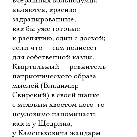
вчерашних вольнодумца
являются, красиво
задрапированные,
как бы уже готовые
к распятию, один с доской;
если что — сам поднесет
для собственной казни.
Квартальный — ревнитель
патриотического образа
мыслей (Владимир
Свирский) в своей шапке
с меховым хвостом кого-то
неуловимо напоминает;
как и у Щедрина,
у Каменьковича жандарм