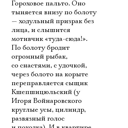
Гороховое пальто. Оно
тыняется внизу по болоту
— ходульный призрак без
лица, и слышится
мотивчик «туда-сюда!».
По болоту бродит
огромный рыбак,
со снастями, с удочкой,
через болото на корыте
переправляется сыщик
Кшепшицюльский (у
Игоря Войнаровского
круглые усы, цилиндр,
развязный голос
и походка). И в квартире,