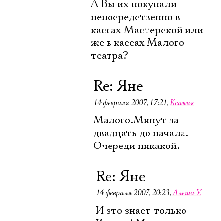
А Вы их покупали
Электропочта
непосредственно в
кассах Мастерской или
же в кассах Малого
Имя
театра?
Re: Яне
14 февраля 2007, 17:21
,
Ксаник
Ознакомиться
Малого.Минут за
двадцать до начала.
Очереди никакой.
Re: Яне
14 февраля 2007, 20:23
,
Алеша У.
И это знает только