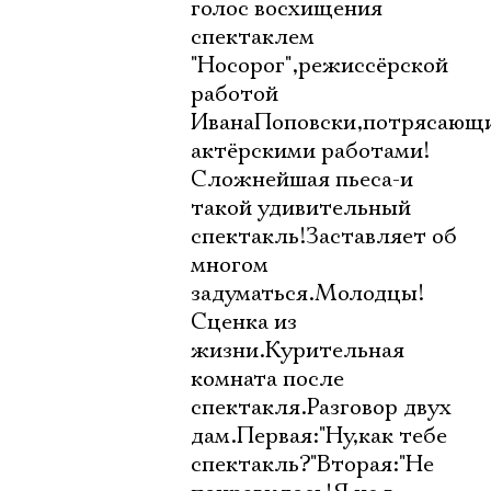
голос восхищения
спектаклем
"Носорог",режиссёрской
работой
ИванаПоповски,потрясающ
актёрскими работами!
Сложнейшая пьеса-и
такой удивительный
спектакль!Заставляет об
многом
задуматься.Молодцы!
Сценка из
жизни.Курительная
комната после
спектакля.Разговор двух
дам.Первая:"Ну,как тебе
спектакль?"Вторая:"Не