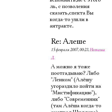
вспомнить,не с этого
ль, с позволения
сказать,спекта Вы
когда-то ушли в
антракте.
Re: Алеше
15 февраля 2007, 00:23
,
Наташа
Д.
А можно я тоже
поотгадываю? Либо
"Ленком" (Алёшу
угораздило пойти на
"Мистификацию"),
либо "Современник"
(там Алёша когда-то