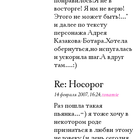
понравилось!Я не в
восторге! Я им не верю!
Этого не может быть!..."
и далее по тексту
персонажа Адрея
Казакова-Ботара.Хотела
обернуться,но испугалась
и ускорила шаг.А вдруг
там....:)
Re: Носорог
14 февраля 2007, 16:24
,
tonamie
Раз пошла такая
пьянка...=) я тоже хочу в
некотором роде
признаться в любви этому
человеку (и день сегодня