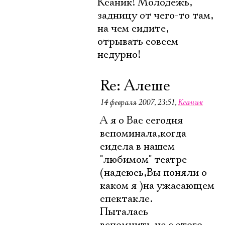
Ксаник! Молодежь,
задницу от чего-то там,
на чем сидите,
отрывать совсем
недурно!
Re: Алеше
14 февраля 2007, 23:51
,
Ксаник
А я о Вас сегодня
вспоминала,когда
сидела в нашем
"любимом" театре
(надеюсь,Вы поняли о
каком я )на ужасающем
спектакле.
Пыталась