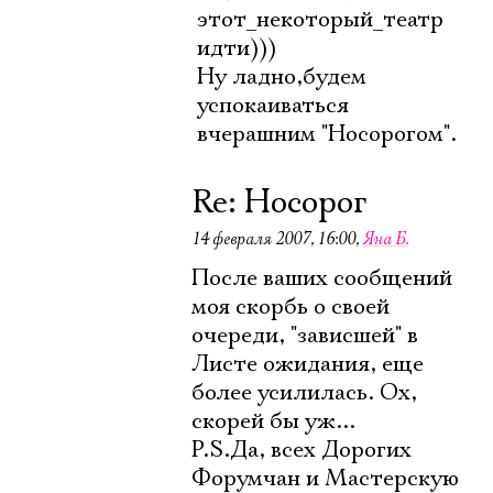
этот_некоторый_театр
идти)))
Ну ладно,будем
успокаиваться
вчерашним "Носорогом".
Re: Носорог
14 февраля 2007, 16:00
,
Яна Б.
После ваших сообщений
моя скорбь о своей
очереди, "зависшей" в
Листе ожидания, еще
более усилилась. Ох,
скорей бы уж...
P.S.Да, всех Дорогих
Форумчан и Мастерскую