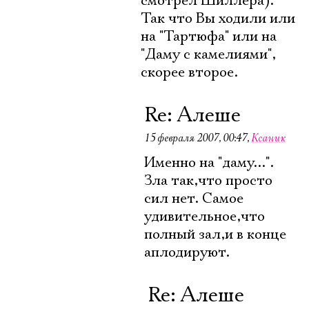
смотрел Шиллера).
Так что Вы ходили или
на "Тартюфа" или на
"Даму с камелиями",
скорее второе.
Re: Алеше
15 февраля 2007, 00:47
,
Ксаник
Именно на "даму...".
Зла так,что просто
сил нет. Самое
удивительное,что
полный зал,и в конце
аплодируют.
Re: Алеше