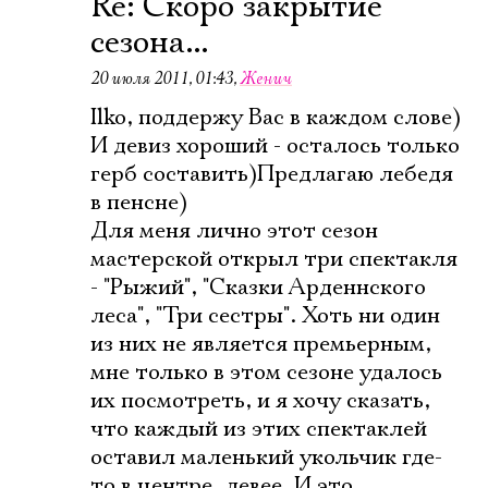
Re: Скоро закрытие
сезона...
20 июля 2011, 01:43
,
Женич
Ilko, поддержу Вас в каждом слове)
И девиз хороший - осталось только
герб составить)Предлагаю лебедя
в пенсне)
Для меня лично этот сезон
мастерской открыл три спектакля
- "Рыжий", "Сказки Арденнского
леса", "Три сестры". Хоть ни один
из них не является премьерным,
мне только в этом сезоне удалось
их посмотреть, и я хочу сказать,
что каждый из этих спектаклей
оставил маленький укольчик где-
то в центре, левее. И это