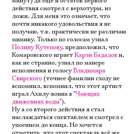
минут) да еще и остаток первого
действия смотрел с верхотуры, из
ложи. Для меня это означает, что
почти никакого удовольствия я не
получаю, т.к. практически не различаю
мимику. Только по голосам узнал
Полину Кутепову
, предположил, что
Комаровского играет
Карэн Бадалов
и,
как не странно, узнал по манере
исполнения и голосу
Владимира
Свирского
(точнее фамилии сходу не
вспомнил, вспомнил, что этот артист
играл Ахилу-воина в "
Чающих
движениях воды
").
Ну а со второго действия я стал
наслаждаться спектаклем и смотрел с
Электропочта
упоением до конца. Но хочется
отметить, что этот спектакль всё же