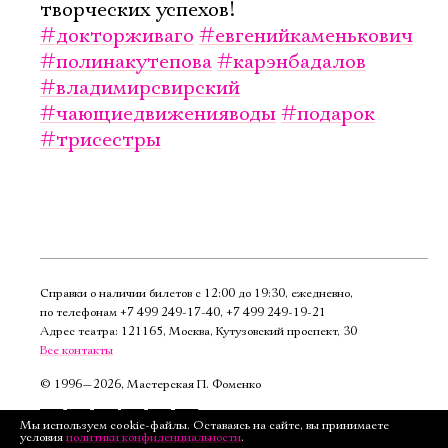
творческих успехов!
#докторживаго
#евгенийкаменькович
#полинакутепова
#карэнбадалов
#владимирсвирский
#чающиедвиженияводы
#подарок
#трисестры
Справки о наличии билетов с 12:00 до 19:30, ежедневно,
по телефонам
+7 499 249‑17‑40
,
+7 499 249‑19‑21
Адрес театра: 121165, Москва, Кутузовский проспект, 30
Все контакты
©
1996—2026, Мастерская П. Фоменко
Подписаться
Мы используем cookie-файлы. Оставаясь на сайте, вы принимаете
условия
политики конфиденциальности
.