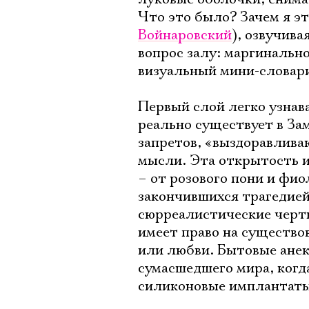
Что это было? Зачем я э
Войнаровский
), озвучив
вопрос залу: маргинальн
визуальный мини-словар
Первый слой легко узнава
реально существует в Зам
запретов, «выздоравлива
мысли. Эта открытость и
– от розового пони и фи
закончившихся трагедией
сюрреалистические черт
имеет право на существов
или любви. Бытовые анек
сумасшедшего мира, когда
силиконовые имплантат