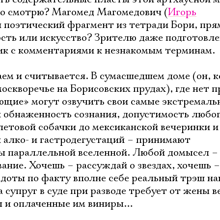
то смотрю? Магомед Магомедович (
Игорь
ая поэтический фрагмент из тетради Бори, пря
ость или искусство? Зрителю даже подготовл
ик с комментариями к незнакомым терминам.
ем и считывается. В сумасшедшем доме (он, к
оскворечье на Борисовских прудах), где нет п
ющие» могут озвучить свои самые экстремаль
 обнаженность сознания, допустимость любог
олетовой собачки до мексиканской вечеринки и
 алко- и гастродегустаций – принимают
ы параллельной вселенной. Любой домысел – 
ание. Хочешь – рассуждай о звездах, хочешь –
доты по факту вполне себе реальный трэш на
 супруг в суде при разводе требует от жены в
ы и оплаченные им виниры…