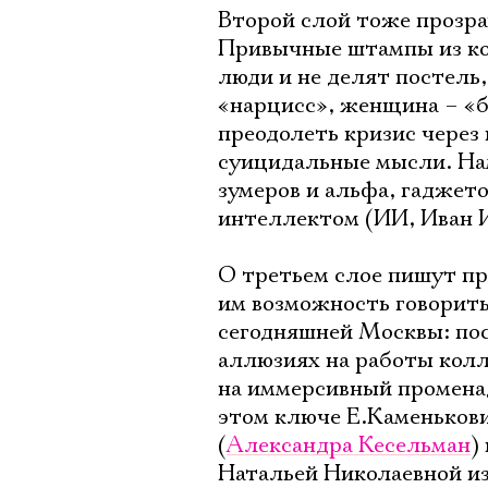
Второй слой тоже прозра
Привычные штампы из кон
люди и не делят постель
«нарцисс», женщина – «б
преодолеть кризис через
суицидальные мысли. Нам
зумеров и альфа, гаджет
интеллектом (ИИ, Иван 
О третьем слое пишут пр
им возможность говорить
сегодняшней Москвы: пос
аллюзиях на работы колле
на иммерсивный променад
этом ключе Е.Каменьков
(
Александра Кесельман
)
Натальей Николаевной из