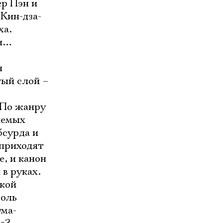
ер Пэн и
Кин-дза-
ха.
ои…
я
тый слой –
 По жанру
яемых
бсурда и
 приходят
е, и канон
в руках.
ской
роль
ума-