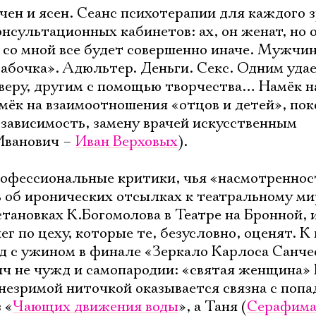
чен и ясен. Сеанс психотерапии для каждого 
сультационных кабинетов: ах, он женат, но 
, со мной все будет совершенно иначе. Мужчин
абочка». Адюльтер. Деньги. Секс. Одним уда
 веру, другим с помощью творчества… Намёк н
ёк на взаимоотношения «отцов и детей», пок
озависимость, замену врачей искусственным
Иванович –
Иван Верховых
).
офессиональные критики, чья «насмотреннос
 об иронических отсылках к театральному ми
тановках К.Богомолова в Театре на Бронной, 
г по цеху, которые те, безусловно, оценят. К
 с ужином в финале «Зеркало Карлоса Санчес
Электропочта
ич не чужд и самопародии: «святая женщина»
 незримой ниточкой оказывается связна с попа
 «
Чающих движения воды
», а Таня (
Серафима