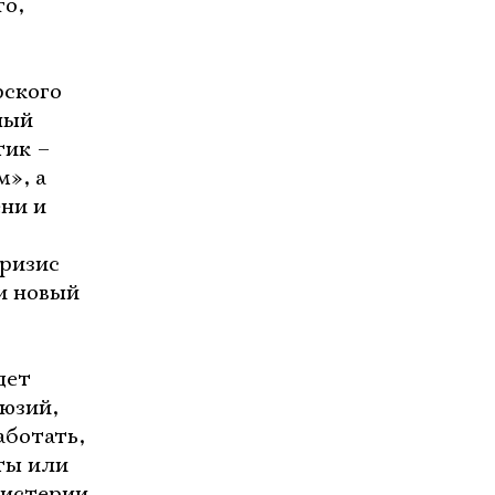
го,
рского
ный
тик –
», а
ни и
ризис
и новый
дет
люзий,
аботать,
сты или
мистерии.