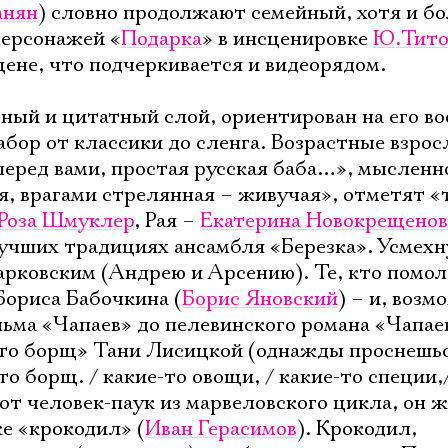
Имя
анян
) словно продолжают семейный, хотя и бо
персонажей «
Подарка
» в инсценировке
Ю.Тито
цене, что подчеркивается и видеорядом.
ый и цитатный слой, ориентирован на его в
Ознакомиться
бор от классики до сленга. Возрастные взро
перед вами, простая русская баба…», мысленн
, врагами стрелянная – живучая», отметят «
Роза Шмуклер
, Рая –
Екатерина Новокрещенов
учших традициях ансамбля «Березка». Усмехн
рковским (Андрею и Арсению). Те, кто помо
Бориса Бабочкина (
Борис Яновский
) – и, возм
ьма «Чапаев» до пелевинского романа «Чапае
это борщ» Тани Лисицкой (однажды проснешьс
то борщ. / какие-то овощи, / какие-то специи,
 Вот человек-паук из марвеловского цикла, он 
же «крокодил» (
Иван Герасимов
). Крокодил,