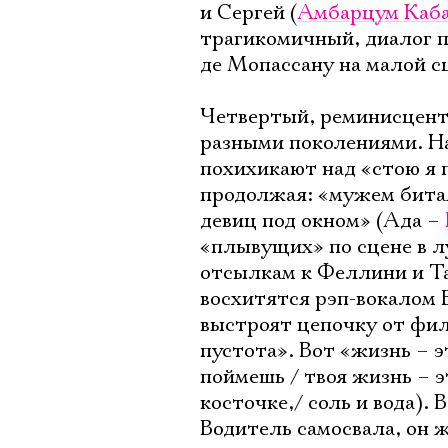
и Сергей (
Амбарцум Каб
трагикомичный, диалог 
де Мопассану на малой с
Четвертый, реминисцентн
разными поколениями. На
похихикают над «стою я 
продолжая: «мужем битая
девиц под окном» (Ада –
«плывущих» по сцене в л
отсылкам к Феллини и Та
восхитятся рэп-вокалом 
выстроят цепочку от фил
пустота». Вот «жизнь – 
поймешь / твоя жизнь – э
косточке,/ соль и вода).
Водитель самосвала, он 