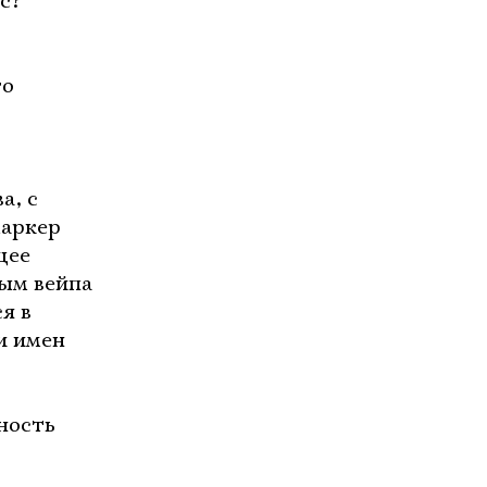
с?
го
а, с
маркер
щее
ым вейпа
я в
и имен
ность