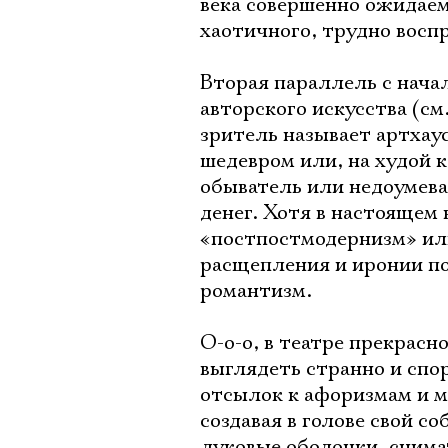
века совершенно ожидаем
хаотичного, трудно восп
Вторая параллель с нача
авторского искусства (с
зритель называет артхаус
шедевром или, на худой 
обыватель или недоумев
денег. Хотя в настоящем
«постпостмодернизм» ил
расщепления и иронии п
романтизм.
О-о-о, в театре прекрас
выглядеть странно и спор
отсылок к афоризмам и м
создавая в голове свой с
луковые оболочки, снима