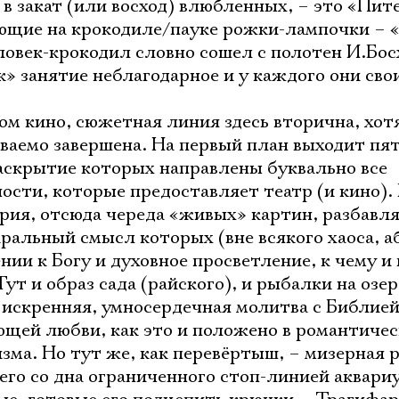
 закат (или восход) влюбленных, – это «Пит
ющие на крокодиле/пауке рожки-лампочки – «
ловек-крокодил словно сошел с полотен И.Бос
к» занятие неблагодарное и у каждого они св
ом кино, сюжетная линия здесь вторична, хот
ываемо завершена. На первый план выходит пя
раскрытие которых направлены буквально все
сти, которые предоставляет театр (и кино).
рия, отсюда череда «живых» картин, разбавл
ральный смысл которых (вне всякого хаоса, а
ии к Богу и духовное просветление, к чему и
ут и образ сада (райского), и рыбалки на озер
 искренняя, умносердечная молитва с Библией 
щей любви, как это и положено в романтиче
ма. Но тут же, как перевёртыш, – мизерная 
го со дна ограниченного стоп-линией аквари