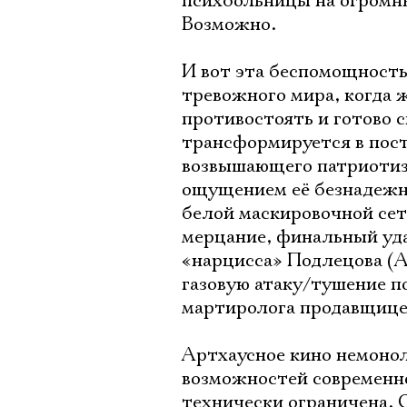
психбольницы на огромн
Возможно.
И вот эта беспомощность
тревожного мира, когда 
противостоять и готово 
трансформируется в пост
возвышающего патриотизма
ощущением её безнадежно
белой маскировочной сет
мерцание, финальный уда
«нарцисса» Подлецова (А
газовую атаку/тушение 
мартиролога продавщице
Артхаусное кино немонол
возможностей современно
технически ограничена. 