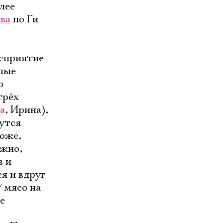
лее
ва
по Ги
осприятие
слые
о
трёх
а
, Ирина),
утся
ложе,
ожно,
в и
я и вдруг
/ мясо на
же