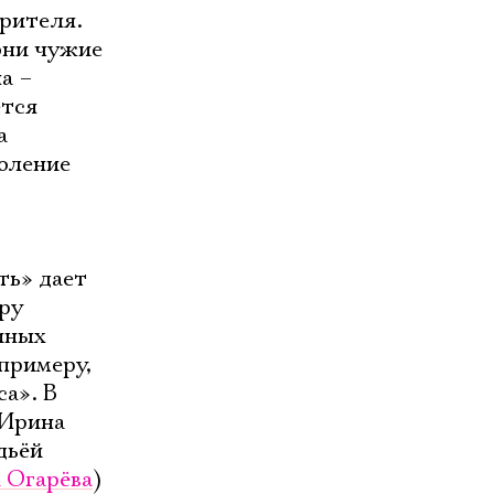
зрителя.
они чужие
а –
ется
а
оление
ть» дает
ру
иных
 примеру,
а». В
 Ирина
дьёй
 Огарёва
)