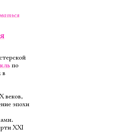
оваться
ия
стерской
акль
по
 в
X веков,
ение эпохи
ами.
ерти XXI