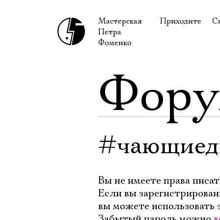
Мастерская
Приходите
С
Петра
В сентябре
С
Фоменко
В октябре
Н
Фор
Гастроли
Н
Доступ для ин
В
Правила посе
В
Как добраться
Ф
#чающиед
Вы не имеете права писат
Если вы зарегистрирован
вы можете использовать 
Забытый пароль можно
в