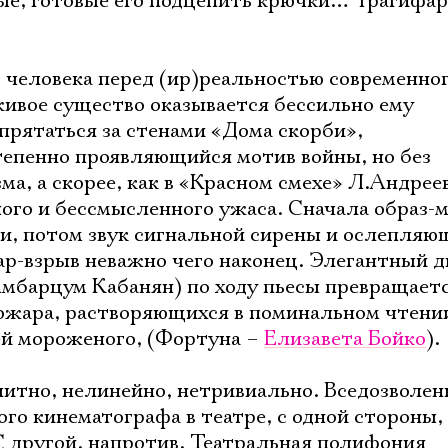
ые, готовые его подцепить крючки… Трагифар
 человека перед (ир)реальностью современно
живое существо оказывается бессильно ему
спрятаться за стенами «Дома скорби»,
епенно проявляющийся мотив войны, но без
, а скорее, как в «Красном смехе» Л.Андреев
го и бессмысленного ужаса. Сначала образ-
и, потом звук сигнальной сирены и ослепляю
р-взрыв неважно чего наконец. Элегантный д
мбарцум Кабанян) по ходу пьесы превращаетс
пожара, растворяющихся в поминальном чтени
й мороженого, (Фортуна –
Елизавета Бойко
).
итно, нелинейно, нетривиально. Вседозволен
го кинематографа в театре, с одной стороны,
С другой, напротив. Театральная полифония