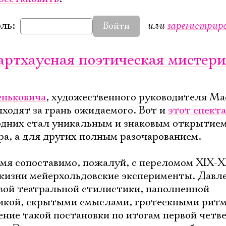
или
зарегистрир
ль:
Войти
 артхаусная поэтическая мистер
еньковича
, художественного руководителя Ма
ыходят за грань ожидаемого. Вот и
этот спект
одних стал уникальным и знаковым открытием
ра, а для других полным разочарованием.
я сопоставимо, пожалуй, с переломом XIX-X
 жизни мейерхольдовские эксперименты. Давл
вой театральной стилистики, наполненной
икой, скрытыми смыслами, гротескными ритм
ение такой постановки по итогам первой четв