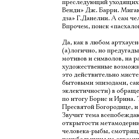
преследующий уходящих в
Венди» Дж. Барри. Мига
дза» Г.Данелии. А сам че
Впрочем, поиск «пасхало
Да, как в любом артхаусн
(а)логично, но предугад
мотивов и символов, на 
художественные возможно
это действительно мисте
бытовыми эпизодами, сак
эклектичности) в обращен
по итогу Борис и Ирина. Т
Пресвятой Богородице, и
Звучит тема всепобеждаю
открытости метамодерниз
человека-рыбы, смотряще