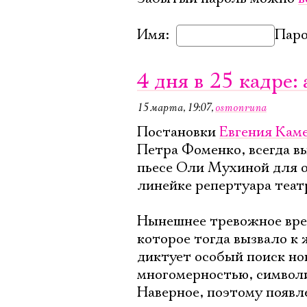
Имя:
Паро
4 дня в 25 кадре:
15 марта, 19:07
,
osmonruna
Постановки
Евгения Кам
Петра Фоменко, всегда в
пьесе Оли Мухиной для 
линейке репертуара теат
Нынешнее тревожное врем
которое тогда вызвало к
диктует особый поиск но
многомерностью, символ
Наверное, поэтому появл