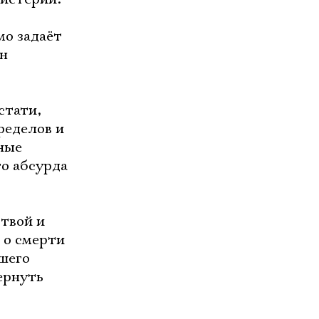
мо задаёт
ен
стати,
ределов и
ные
о абсурда
твой и
 о смерти
шего
ернуть