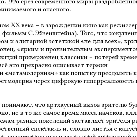
о. Это срез современного мира: раздробленно
ринимаемого и опасного.
лом ХХ века – в зарождении кино как режиссе
м. фильмы С.Эйзенштейна). Того, что искушен
ом и элитарной эстетикой «не для всех», кри
конец, «ярким и пронзительным экспериментом
ающий приверженец классики – потерей време
 всё это прекрасно описывает термин
и «метамодернизм» как попытку преодолеть к
остмодерна через цифровую гиперреальность 
но понимают, что артхаусный вызов зрителю бу
но, но в то же самое время масса намёков, ал
емам разных поколений заставляет зрителя р
обственный спектакль и, словно листья с капу
ть содержательные пласты этой артхаусной 