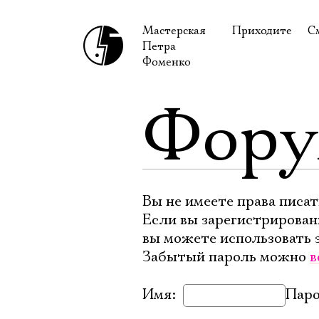
Мастерская
Приходите
С
Петра
В сентябре
С
Фоменко
В октябре
Н
Фор
Гастроли
Н
Доступ для ин
В
Правила посе
В
Как добраться
Ф
Вы не имеете права писат
Если вы зарегистрирован
вы можете использовать 
Забытый пароль можно
в
Имя:
Паро