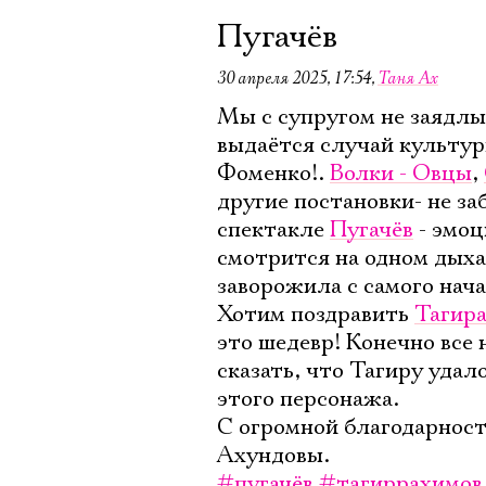
Пугачёв
30 апреля 2025, 17:54
,
Таня Ах
Мы с супругом не заядлы
выдаётся случай культур
Фоменко!.
Волки - Овцы
,
другие постановки- не за
спектакле
Пугачёв
- эмоц
смотрится на одном дыха
заворожила с самого нача
Хотим поздравить
Тагира
это шедевр! Конечно все
сказать, что Тагиру удал
этого персонажа.
С огромной благодарност
Ахундовы.
#пугачёв
#тагиррахимов