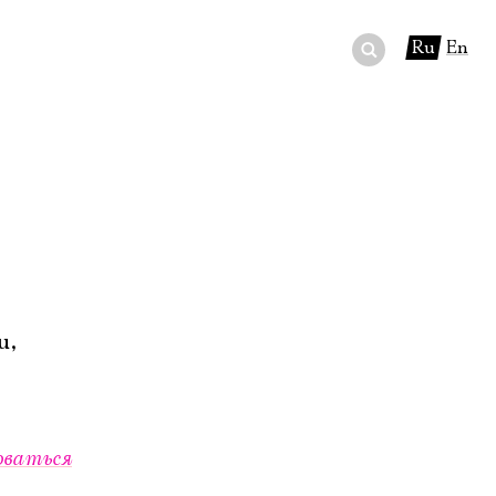
Ru
En
ный сертификат
ры
в буфете
u,
оваться