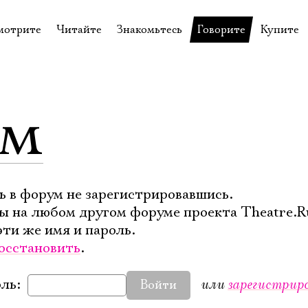
мотрите
Читайте
Знакомьтесь
Говорите
Купите
пектакли
История театра
Пётр Фоменко
Форум
Билеты
еспектакли
Пресса о театре
Евгений Каменькович
Вопросы—ответы
Подароч
ум
а нашей сцене
Новости
Актёры
Контакты
Сувени
валидов
идеотека
Архив спектаклей
Режиссёры
Личный приём
Столик 
щения
неклассные чтения
Архив проектов
Художники
отовыставка
Благодарности
Руководство
ь в форум не зарегистрировавшись.
ы на любом другом форуме проекта Theatre.R
Библиотека Гумилёва
Сотрудники
эти же имя и пароль.
Официальные документы
Юрий Степанов
осстановить
.
Владимир Максимов
или
зарегистрир
ль:
Войти