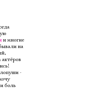
огда
кую
я
и многие
обывали на
ый,
 актёров
ись!
лопуши -
хочу
 и боль