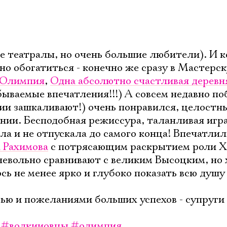
е театралы, но очень большие любители). И к
Электропочта
но обогатиться - конечно же сразу в Мастерс
Олимпия
,
Одна абсолютно счастливая деревн
бываемые впечатления!!!) А совсем недавно п
Имя
ии зашкаливают!) очень понравился, целостн
нии. Бесподобная режиссура, таланливая игра
ла и не отпускала до самого конца! Впечатлил
 Рахимова
с потрясающим раскрытием роли Х
 невольно сравнивают с великим Высоцким, но 
Ознакомиться
ось не менее ярко и глубоко показать всю душу
ью и пожеланиями больших успехов - супруги
#волкииовцы
#олимпия