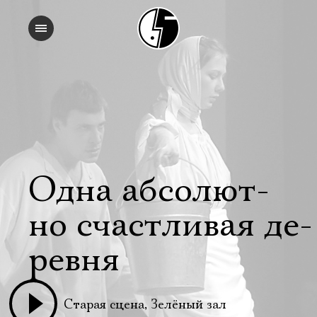
Одна аб­со­лют­
но счаст­ли­вая де­
рев­ня
Старая сцена, Зелёный зал