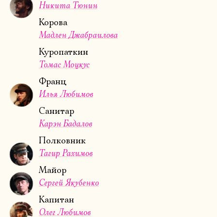
Никита Тюнин
Корова
Мадлен Джабраилова
Куропаткин
Томас Моцкус
Франц
Илья Любимов
Санитар
Карэн Бадалов
Полковник
Тагир Рахимов
Майор
Сергей Якубенко
Капитан
Олег Любимов