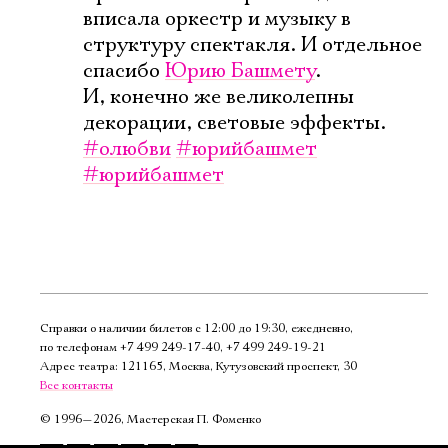
вписала оркестр и музыку в
структуру спектакля. И отдельное
спасибо
Юрию Башмету
.
И, конечно же великолепны
декорации, световые эффекты.
#олюбви
#юрийбашмет
#юрийбашмет
Справки о наличии билетов с 12:00 до 19:30, ежедневно,
по телефонам
+7 499 249‑17‑40
,
+7 499 249‑19‑21
Адрес театра: 121165, Москва, Кутузовский проспект, 30
Все контакты
©
1996—2026, Мастерская П. Фоменко