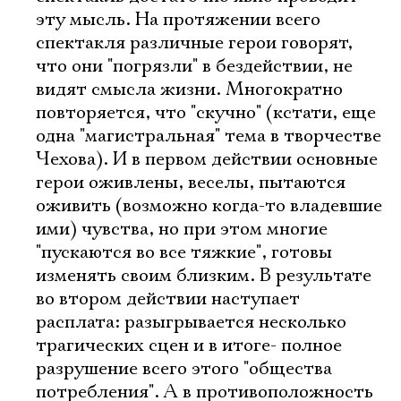
эту мысль. На протяжении всего
спектакля различные герои говорят,
что они "погрязли" в бездействии, не
видят смысла жизни. Многократно
повторяется, что "скучно" (кстати, еще
одна "магистральная" тема в творчестве
Чехова). И в первом действии основные
герои оживлены, веселы, пытаются
Электропочта
оживить (возможно когда-то владевшие
ими) чувства, но при этом многие
Имя
"пускаются во все тяжкие", готовы
изменять своим близким. В результате
во втором действии наступает
расплата: разыгрывается несколько
трагических сцен и в итоге- полное
Ознакомиться
разрушение всего этого "общества
потребления". А в противоположность