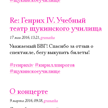
#щукинскоеучилище
Re: Генрих IV. Учебный
театр щукинского училища
17 мая 2016, 13:21
,
granatka
Уважаемый БВГ! Спасибо за отзыв о
спектакле, бегу выкупать билеты!
#генрихiv
#кириллпирогов
#щукинскоеучилище
О концерте
9 марта 2016, 09:38
,
granatka