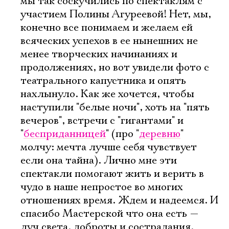
мы так соскучились по спектаклям с
участием Полины Агуреевой! Нет, мы,
конечно все понимаем и желаем ей
всяческих успехов в ее нынешних не
менее творческих начинаниях и
продолжениях, но вот увидели фото с
театрального капустника и опять
нахлынуло. Как же хочется, чтобы
наступили "белые ночи", хоть на "пять
вечеров", встречи с "гигантами" и
"
бесприданницей
" (про "
деревню
"
молчу: мечта лучше себя чувствует
если она тайна). Лично мне эти
спектакли помогают жить и верить в
чудо в наше непростое во многих
отношениях время. Ждем и надеемся. И
спасибо Мастерской что она есть —
луч света, доброты и сострадания,