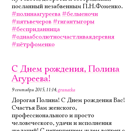
посланный незабвенным П.Н.Фоменко.
#полинаагуреева
#белыеночи
#пятьвечеров
#гигантыгоры
#бесприданница
#однаабсолютносчастливаядеревня
#пётрфоменко
С Днем рождения, Полина
Агуреева!
9 сентября 2015, 11:14
,
granatka
Дорогая Полина! С Днем рождения Вас!
Счастья Вам женского,
профессионального и просто
человеческого, удачи и исполнения
желаний! С нетерпением ждем встреч с