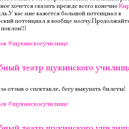
ное хочется сказать прежде всего конечно
Ки
кль.У вас мне кажется большой потенциал в
рский потенциал я вообще молчу.Продолжайте
поклон!!!
ов
#щукинскоеучилище
чебный театр щукинского училищ
за отзыв о спектакле, бегу выкупать билеты!
ов
#щукинскоеучилище
Электропочта
чебный театр щукинского училищ