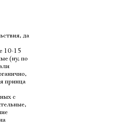
ьствия, да
ые 10-15
ые (ну, по
жали
рганично,
ия принца
нных с
ательные,
ние
на