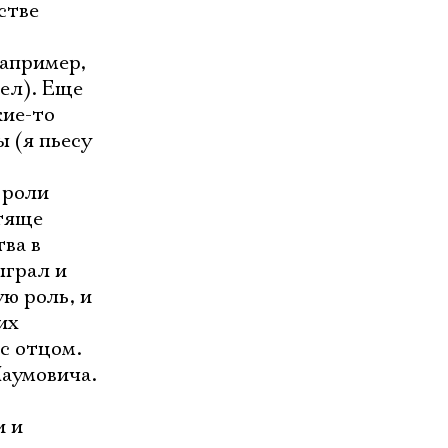
стве
например,
дел). Еще
кие-то
 (я пьесу
 роли
стяще
ва в
ыграл и
ю роль, и
их
 с отцом.
Наумовича.
и и