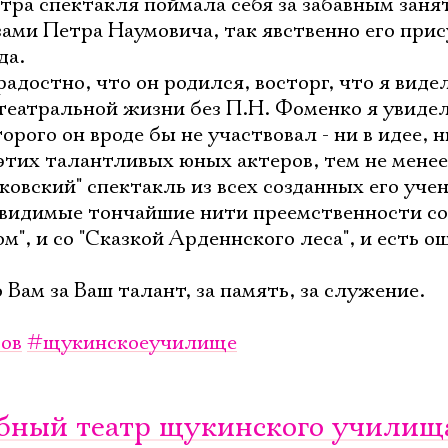
тра спектакля поймала себя за забавным заня
зами Петра Наумовича, так явственно его прис
да.
радостно, что он родился, восторг, что я видел
 театральной жизни без П.Н. Фоменко я увиде
орого он вроде бы не участвовал - ни в идее, н
этих талантливых юных актеров, тем не менее
ковский" спектакль из всех созданных его уче
Невидимые тончайшие нити преемственности с
ом", и со "Сказкой Арденнского леса", и есть 
Вам за Ваш талант, за память, за служение.
ов
#щукинскоеучилище
чебный театр щукинского училищ