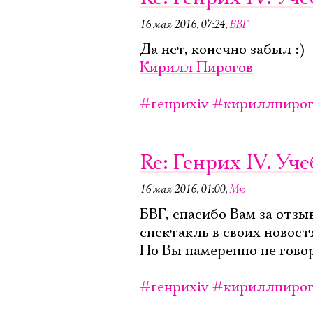
16 мая 2016, 07:24
,
БВГ
Да нет, конечно забыл :)
Кирилл Пирогов
#генрихiv
#кириллпирог
Re: Генрих IV. У
16 мая 2016, 01:00
,
Мю
БВГ, спасибо Вам за отзы
спектакль в своих новост
Но Вы намеренно не гово
#генрихiv
#кириллпирог