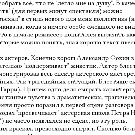
обрать всё, что не "легло мне на душу". В каче
тв" (для первых минут спектакля) можно
въехал" в стиль нового для меня коллектива (
кивала, когда я ничего особо смешного не ви
что в начале режиссер попытался выразить ка
оторые можно понять, зная хорошо текст пьесы
ых актеров. Конечно хорош Александр Фокин в
ательно "поддерживает" животик! Актер бле
монстрировав весь спектр актерского мастерст
ных, так трагедийных ситуаций. Блестяще с
Гарри). Причем одно дело сыграть характерну
 истинные чувства в драматических, трагическ
меня просто поразил в первой сцене разговора
зодах "просвечивает" актерская школа Петра 
) не часто появлялся но сцене, но эту роль,
их красках, превосходно сыграл. Сколько бол