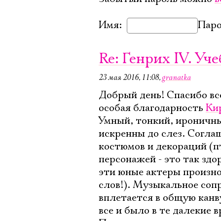
Имя:
Паро
Re: Генрих IV. У
23 мая 2016, 11:08
,
granatka
Добрый день! Спасибо все
особая благодарность
Ки
Умный, тонкий, ироничны
искренны до слез. Соглаш
костюмов и декораций (пт
персонажей - это так зд
эти юные актеры произнос
слов!). Музыкальное соп
вплетается в общую канв
все и было в те далекие в