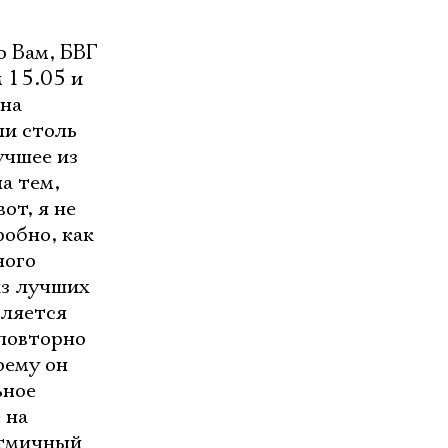
о Вам, БВГ
м 15.05 и
 на
ли столь
учшее из
а тем,
от, я не
робно, как
ного
из лучших
вляется
 повторно
оему он
ьное
 на
итмичный