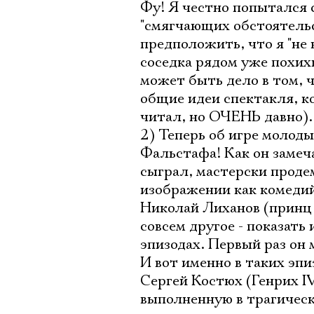
Фу! Я честно попытался с
"смягчающих обстоятельс
предположить, что я "не 
соседка рядом уже похихи
может быть дело в том, 
общие идеи спектакля, к
читал, но ОЧЕНЬ давно).
2) Теперь об игре молод
Фальстафа! Как он замеч
сыграл, мастерски проде
изображении как комедий
Николай Лиханов (принц 
совсем другое - показать
эпизодах. Первый раз он 
И вот именно в таких эпи
Сергей Костюх (Генрих IV
выполненную в трагическ