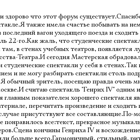
ки здорово что этот форум существует.Спасиб
ктакле.Я также имела счастье побывать на не
 последний вагон уходящего поезда и сходить
ь 22-го.Как жаль, что студенческие спектак
там, в стенах учебных театров, появляется л
усства-Театра.И сегодня Мастерская обрадовал
 студенческие спектакли у себя в стенах.Так в
ием и не могу разбирать спектакли столь под
s.Я обычный зритель, посещаю правда очень м
Москве.И считаю спектакль "Генрих IV" одним 
 главным показателем хорошего спектакля я
атериале, перечитать произведение и сходить
 случае присутствуют все составляющие.По-м
 понравилось все:текст, прекрасное музыкал
еров.Сцена кончины Генриха IV и восхождение
зили больше всего.Гармоничный, стильный, р