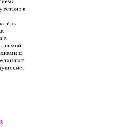
тием:
утствие в
а это.
ла
и в
, на мой
никами и
оединяют
ощущение,
а