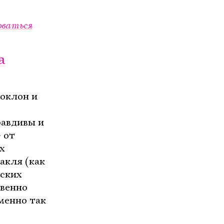
оваться
а
поклон и
равдивы и
 от
х
акля (как
вских
твенно
менно так