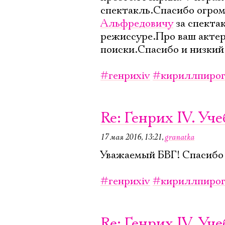
спектакль.Спасибо огром
Альфредовичу
за спекта
режиссуре.Про ваш акте
поиски.Спасибо и низкий 
#генрихiv
#кириллпирог
Re: Генрих IV. У
17 мая 2016, 13:21
,
granatka
Уважаемый БВГ! Спасибо 
#генрихiv
#кириллпирог
Re: Генрих IV. У