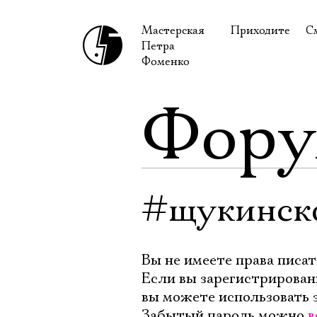
Мастерская
Приходите
С
Петра
В сентябре
С
Фоменко
В октябре
Н
Фор
Гастроли
Н
Доступ для ин
В
Правила посе
В
Как добраться
Ф
#щукинск
Вы не имеете права писат
Если вы зарегистрирован
вы можете использовать 
Забытый пароль можно
в