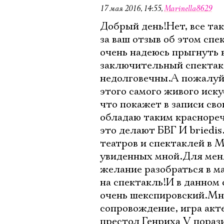
17 мая 2016, 14:55
,
Marinella8629
Добрый день!Нет, все та
за ваш отзыв об этом спе
очень надеюсь прыгнуть в
заключительный спектакл
недолговечны.А пожалуй 
этого самого живого иск
что покажет в записи свои
обладаю таким краснореч
это делают БВГ И briedi
театров и спектаклей в 
увиденных мной.Для меня
желание разобраться в м
на спектакль!И в данном
очень шекспировский.Мне
сопровождение, игра акт
престол Генриха V пора