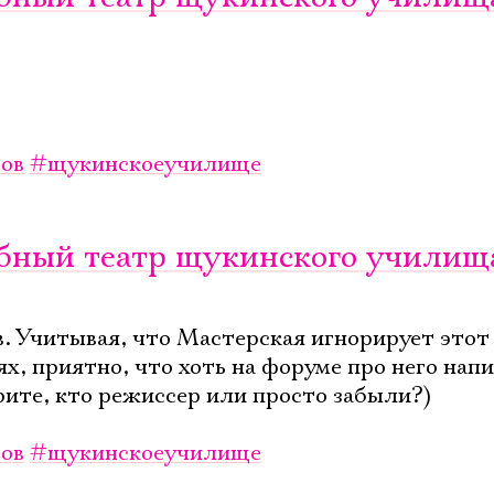
Имя
Ознакомиться
ов
#щукинскоеучилище
чебный театр щукинского училищ
в. Учитывая, что Мастерская игнорирует этот
ях, приятно, что хоть на форуме про него нап
рите, кто режиссер или просто забыли?)
ов
#щукинскоеучилище