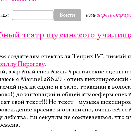
или
зарегистрир
ль:
Войти
чебный театр щукинского училищ
м создателям спектакля "Генрих IV", низкий 
риллу Пирогову
.
й, азартный спектакль, трагические сцены п
аюсь с Marinella8629 - очень шекспировский -
ичий пух на сцене и в зале, травинки в волоса
орово!) до интонаций и общей атмосферы спект
ят свой текст!!! Не текст - музыка шекспиро
ровождение красиво и органично, очень естес
у действа. Ни секунды не сомневаешься, что и
ремена.