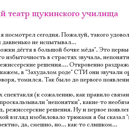
ый театр щукинского училища
я посмотрел сегодня. Пожалуй, такого удовол
я давненько не испытывал...
 "ложки дёгтя в большой бочке мёда". Это перв
о избыточность в страстях звучала, непонятн
режиссерские решения.... Откровенно раздра
скажем, в "Захудалом роде" СТИ они звучали о
 говоря, томился. Так было до первого появлен
х спектакля (к сожалению, как правило связа
роскальзывали "непонятки", какие-то необяз
д, режиссерские решения. Ну и первое появле
ой взгляд изобиловало трюками я бы сказал "
ектно, да, смешно, но... как-то слишком...