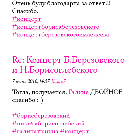
Очень буду благодарна за ответ!!!
Спасибо.
#концерт
#концертборисаберезовского
#концертберезовскогоимаслеева
Re: Концерт Б.Березовского
и Н.Борисоглебского
7 июня 2016, 14:57
,
Катя7
Тогда, получается,
Галине
ДВОЙНОЕ
спасибо :-)
#борисберезовский
#никитаборисоглебский
#галинатюнина
#концерт