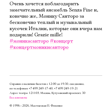
Очень хочется поблагодарить
замечательный ансамбль Senza Fine и,
конечно же, Монику Санторо за
бесконечно теплый и музыкальный
кусочек Италии, которые они вчера нам
подарили! Grazie mille!
#моникасанторо
#концерт
#концертмоникисанторо
Справки о наличии билетов с 12:00 до 19:30, ежедневно,
по телефонам
+7 499 249‑17‑40
,
+7 499 249‑19‑21
Адрес театра: 121165, Москва, Кутузовский проспект, 30
Все контакты
©
1996—2026, Мастерская П. Фоменко