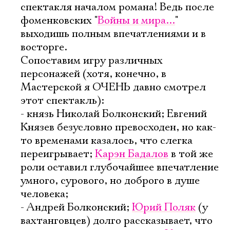
спектакля началом романа! Ведь после
фоменковских "
Войны и мира...
"
выходишь полным впечатлениями и в
восторге.
Сопоставим игру различных
Электропочта
персонажей (хотя, конечно, в
Мастерской я ОЧЕНЬ давно смотрел
этот спектакль):
Имя
- князь Николай Болконский; Евгений
Князев безусловно превосходен, но как-
то временами казалось, что слегка
переигрывает;
Карэн Бадалов
в той же
роли оставил глубочайшее впечатление
Ознакомиться
умного, сурового, но доброго в душе
человека;
- Андрей Болконский;
Юрий Поляк
(у
вахтанговцев) долго рассказывает, что