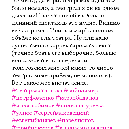
50 мин.), да и философских идей там
было немало, а смотрелся он на одном
дыхании! Так что не обязательно
длинный спектакль это нудно. Видимо
всё же роман "Война и мир" в полном
объёме не для театра. Ну или надо
существенно корректировать текст
(точнее брать его выборочно, больше
использовать для передачи
толстовских мыслей какие-то чисто
театральные приёмы, не монологи).
Вот такое моё впечатление.
#театрвахтангова
#войнаимир
#пётрфоменко
#карэнбадалов
#ильялюбимов
#полинаагуреева
#улисс
#сергеймаковецкий
#евгенийкнязев
#павелпопов
#юрийцокуров
#владимирлогвинов