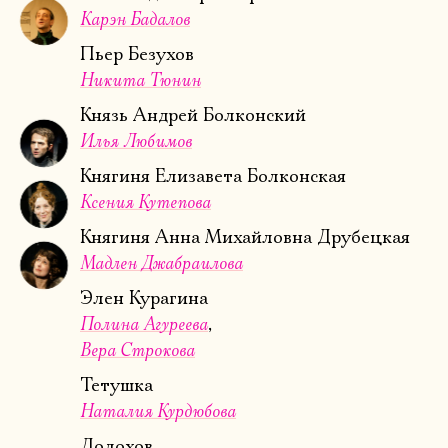
Карэн Бадалов
Пьер Безухов
Никита Тюнин
Князь Андрей Болконский
Илья Любимов
Княгиня Елизавета Болконская
Ксения Кутепова
Княгиня Анна Михайловна Друбецкая
Мадлен Джабраилова
Элен Курагина
Полина Агуреева
Вера Строкова
Тетушка
Наталия Курдюбова
Долохов