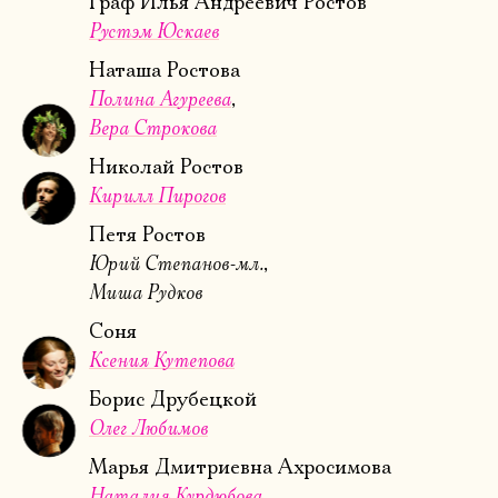
Граф Илья Андреевич Ростов
Рустэм Юскаев
Имя
Наташа Ростова
Полина Агуреева
Вера Строкова
Николай Ростов
Ознакомиться
Кирилл Пирогов
Петя Ростов
Юрий Степанов-мл.
Миша Рудков
Соня
Ксения Кутепова
Борис Друбецкой
Олег Любимов
Марья Дмитриевна Ахросимова
Наталия Курдюбова