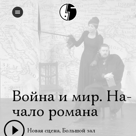
Война и мир. На­
ча­ло ро­ма­на
Новая сцена, Большой зал