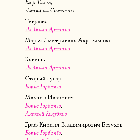
Егор Тихон
Дмитрий Степанов
Тетушка
Людмила Аринина
Марья Дмитриевна Ахросимова
Людмила Аринина
Катишь
Людмила Аринина
Старый гусар
Борис Горбачёв
Михаил Иванович
Борис Горбачёв
Алексей Колубков
Граф Кирилл Владимирович Безухов
Борис Горбачёв