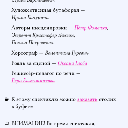
Сергей Бартошевич
Художественная бутафория —
Ирина Бачурина
Пётр Фоменко
Авторы инсценировки —
,
Эверетт Кристофер Диксон
,
Галина Покровская
Валентина Гуревич
Хореограф —
Оксана Глоба
Рояль за сценой —
Режиссёр-педагог по речи —
Вера Камышникова
К этому спектаклю можно
заказать
столик
в буфете
ВНИМАНИЕ! Во время спектакля,