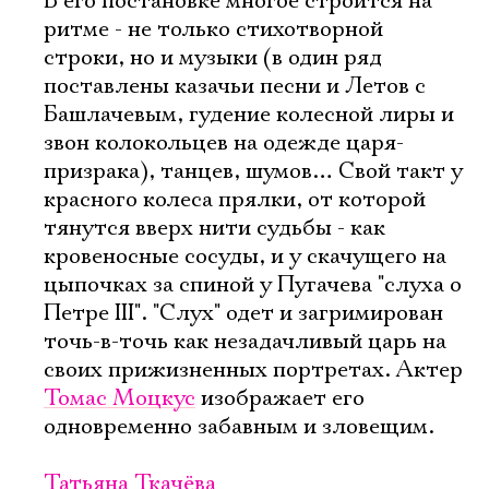
В его постановке многое строится на
Электропочта
ритме - не только стихотворной
строки, но и музыки (в один ряд
поставлены казачьи песни и Летов с
Имя
Башлачевым, гудение колесной лиры и
звон колокольцев на одежде царя-
призрака), танцев, шумов… Свой такт у
красного колеса прялки, от которой
тянутся вверх нити судьбы - как
Ознакомиться
кровеносные сосуды, и у скачущего на
цыпочках за спиной у Пугачева "слуха о
Петре III". "Слух" одет и загримирован
точь-в-точь как незадачливый царь на
своих прижизненных портретах. Актер
Томас Моцкус
изображает его
одновременно забавным и зловещим.
Татьяна Ткачёва