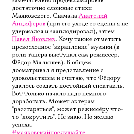
замечательно продекламировав
достаточно сложные стихи
Маяковского. Сначала
Анатолий
Анциферов
(при его уходе со сцены я не
удержался и зааплодировал), затем
Павел Яковлев
. Хочу также отметить
превосходное "вкрапление" музыки (в
роли тапёра выступал сам режиссёр,
Фёдор Малышев). В общем
досматривал я представление с
удовольствием и считаю, что Фёдору
удалось создать достойный спектакль.
Вот только начало надо немного
доработать. Может актерам
"расстараться", может режиссёру что-
то "докрутить". Не знаю. Но желаю
успеха.
#маяковскийпослушайте