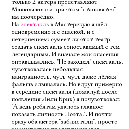
только 2 актера представляют
Маяковского и при этом "становятся"
им поочерёдно.
На
спектакль
в Мастерскую я шёл
одновременно и с опаской, и с
нетерпением: сумеет ли этот театр
создать спектакль сопоставимый с тем
легендарным. И вначале мои опасения
оправдывались. "Не заходил" спектакль,
чувствовалась небольшая
наигранность, чуть-чуть даже лёгкая
фальшь слышалась. Но вдруг примерно
в середине спектакля (пожалуй после
появления Лили Брик) я почувствовал:
"А ведь ребятам удалось главное:
показать личность Поэта!". И почти
сразу оба актера "заблистали", просто