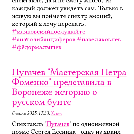
спектакле, да и не смогу много, тк
каждый должен увидеть сам. Только в
живую вы поймете спектр эмоций,
который я хочу передать.
#маяковскийпослушайте
#анатолийанциферов
#павеляковлев
#фёдормалышев
Пугачев "Мастерская Петра
Фоменко" представила в
Воронеже историю о
русском бунте
6 июля 2025, 17:30
,
Xrom
Спектакль "
Пугачев
" по одноименной
поэме Сергея Есенина - одну из ярких