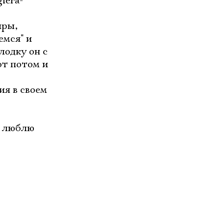
giera-
иры,
емся" и
лодку он с
от потом и
я в своем
о люблю