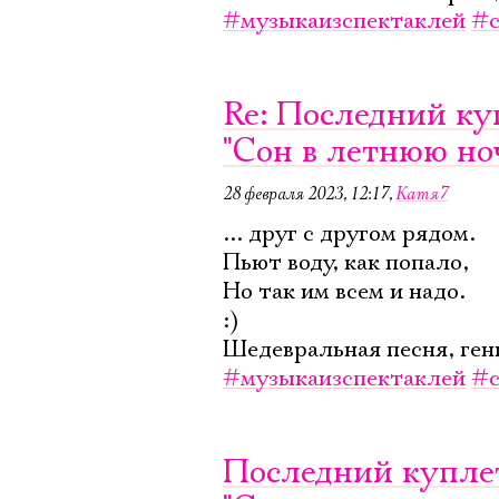
#музыкаизспектаклей
#с
Re: Последний ку
"Сон в летнюю но
28 февраля 2023, 12:17
,
Катя7
... друг с другом рядом.
Пьют воду, как попало,
Но так им всем и надо.
:)
Шедевральная песня, ген
#музыкаизспектаклей
#с
Последний куплет