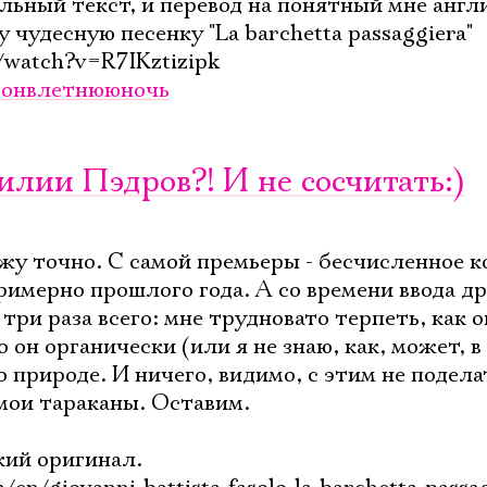
льный текст, и перевод на понятный мне англ
 чудесную песенку "La barchetta passaggiera"
/watch?v=R7IKztizipk
онвлетнююночь
илии Пэдров?! И не сосчитать:)
жу точно. С самой премьеры - бесчисленное ко
римерно прошлого года. А со времени ввода др
три раза всего: мне трудновато терпеть, как о
 он органически (или я не знаю, как, может, в
 природе. И ничего, видимо, с этим не подела
 мои тараканы. Оставим.
кий оригинал.