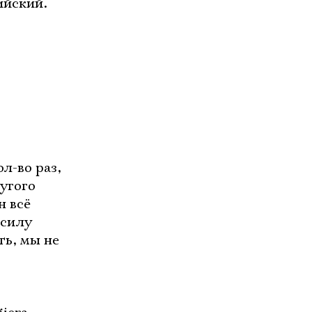
ийский.
л-во раз,
угого
н всё
 силу
ть, мы не