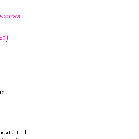
оваться
:)
не
-boat.html