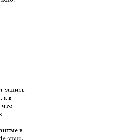
т запись
 а в
 что
х
анные в
Не знаю,