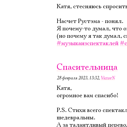
Катя, стесняюсь спросить,
Насчет Рустэма - понял.
Я почему-то думал, что о
(но почему я так думал, 
#музыкаизспектаклей
#с
Спасительница
28 февраля 2023, 13:32
,
VictorN
Катя,
огромное вам спасибо!
P.S. Стихи всего спекта
шедевральны.
А за талантливый перево