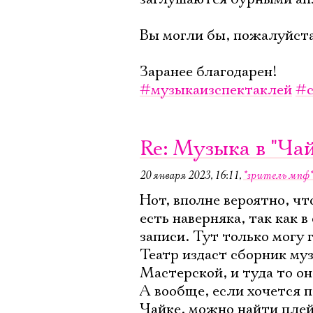
Вы могли бы, пожалуйста
Заранее благодарен!
#музыкаизспектаклей
#с
Re: Музыка в "Ча
20 января 2023, 16:11
,
*зритель мпф*
Нот, вполне вероятно, чт
есть наверняка, так как в
записи. Тут только могу
Театр издаст сборник му
Мастерской, и туда то он
А вообще, если хочется 
Чайке, можно найти плей