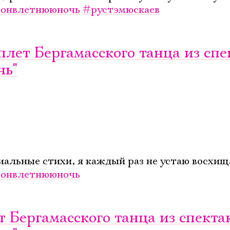
онвлетнююночь
#рустэмюскаев
плет Бергамасского танца из спе
Ознакомиться
чь"
иальные стихи, я каждый раз не устаю восхищ
онвлетнююночь
 Бергамасского танца из спекта