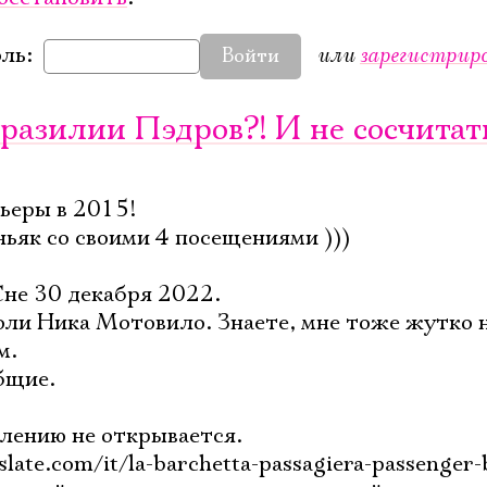
или
зарегистрир
ль:
Войти
Бразилии Пэдров?! И не сосчитать
мьеры в 2015!
ньяк со своими 4 посещениями )))
Сне 30 декабря 2022.
оли Ника Мотовило. Знаете, мне тоже жутко 
м.
бщие.
алению не открывается.
slate.com/it/la-barchetta-passagiera-passenger