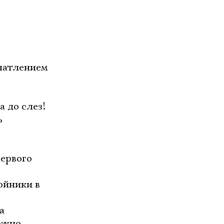
ечатлением
 до слез!
ь
первого
ойники в
а
ожно.