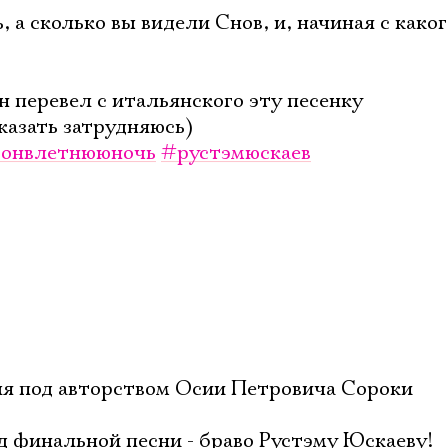
 а сколько вы видели Снов, и, начиная с каког
н перевел с итальянского эту песенку
сказать затрудняюсь)
онвлетнююночь
#рустэмюскаев
Электропочта
кля под авторством Осии Петровича Сороки
Имя
д финальной песни - браво Рустэму Юскаеву!