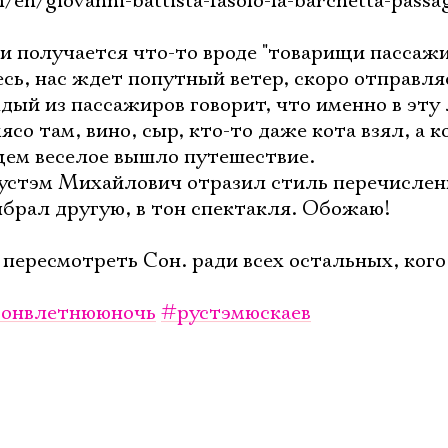
m/en/giovanni-battista-fasolo-la-barchetta-passa
ли получается что-то вроде "товарищи пассаж
есь, нас ждет попутный ветер, скоро отправля
ый из пассажиров говорит, что именно в эту 
ясо там, вино, сыр, кто-то даже кота взял, а к
бщем веселое вышло путешествие.
устэм Михайлович отразил стиль перечислени
ыбрал другую, в тон спектакля. Обожаю!
ь пересмотреть Сон. ради всех остальных, ког
онвлетнююночь
#рустэмюскаев