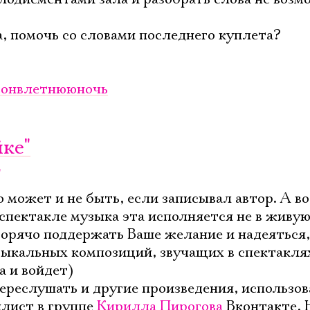
, помочь со словами последнего куплета?
онвлетнююночь
йке"
о может и не быть, если записывал автор. А во
 спектакле музыка эта исполняется не в живую,
 горячо поддержать Ваше желание и надеяться,
зыкальных композиций, звучащих в спектакля
а и войдет)
переслушать и другие произведения, использов
лист в группе
Кирилла Пирогова
Вконтакте. 