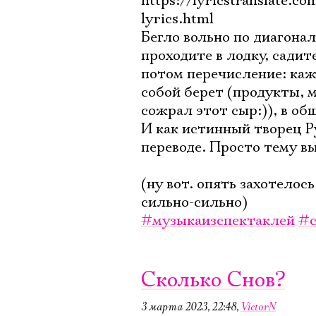
https://lyricstranslate.co
lyrics.html
Бегло вольно по диагона
проходите в лодку, садит
потом перечисление: кажд
собой берет (продукты, м
сожрал этот сыр:)), в о
И как истинный творец Р
переводе. Просто тему в
(ну вот. опять захотелос
сильно-сильно)
#музыкаизспектаклей
#с
Сколько Снов?
3 марта 2023, 22:48
,
VictorN