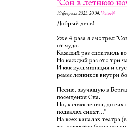
"Сон в летнюю но
19 февраля 2023, 20:04
,
VictorN
Добрый день!
Уже 4 раза я смотрел "Со
от чуда.
Каждый раз спектакль во
Но каждый раз это три ча
И как кульминация и сгус
ремесленников внутри бо
Песню, звучащую в Берга
посещения Сна.
Но, к сожалению, до сих 
подвалах сидят..."
На всех каналах театра 
заглушаются бурными апл