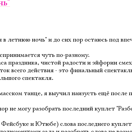
чь"
н в летнюю ночь" и до сих пор остаюсь под вп
спринимается чуть по-разному.
са праздника, чистой радости и эйфории смеха
ток всего действия - это финальный спектакл
льшого спектакля.
масском танце, я выучил наизусть ещё после 
пор не могу разобрать последний куплет "Разб
(в Фейсбуке и Ютюбе) слова последнего куплет
одисментами зала и разобрать слова не возм