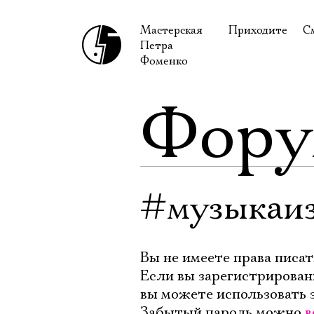
Мастерская
Приходите
С
Петра
В сентябре
С
Фоменко
В октябре
Н
Фор
Гастроли
Н
Доступ для ин
В
Правила посе
В
Как добраться
Ф
#музыкаиз
Вы не имеете права писат
Если вы зарегистрирован
вы можете использовать 
Забытый пароль можно
в