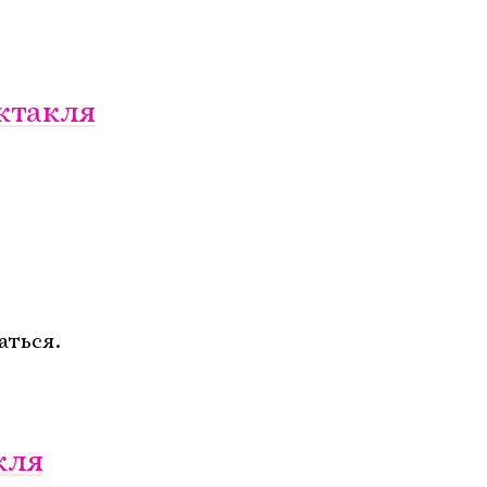
ктакля
аться.
кля