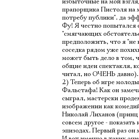
избыточные на мой взгля
прапорщика Пистоля на м
потребу публики". да эфф
Фу! Я честно попытался с
"смягчающих обстоятельс
предположить, что я "не 
соседка рядом уже похихи
может быть дело в том, 
общие идеи спектакля, к
читал, но ОЧЕНЬ давно).
2) Теперь об игре молод
Фальстафа! Как он замеч
сыграл, мастерски проде
изображении как комедий
Николай Лиханов (принц 
совсем другое - показать
эпизодах. Первый раз он 
И вот именно в таких эпи