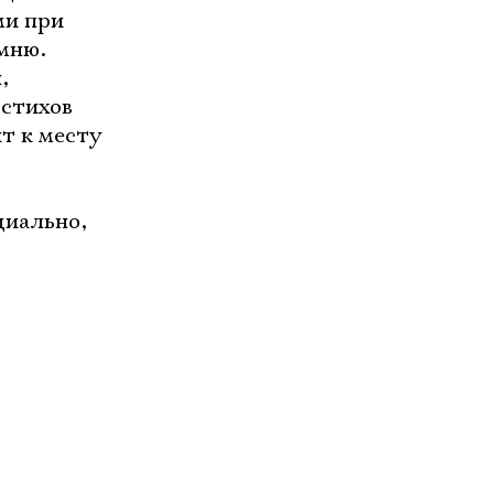
ми при
омню.
,
 стихов
ит к месту
циально,