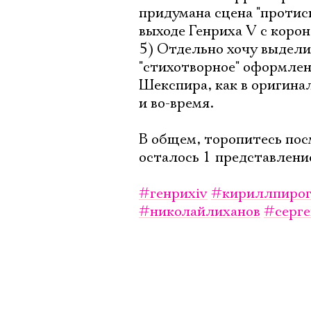
придумана сцена "протис
выходе Генриха V с корон
5) Отдельно хочу выдели
"стихотворное" оформлени
Шекспира, как в оригинал
и во-время.
В общем, торопитесь пос
осталось 1 представлени
#генрихiv
#кириллпирог
#николайлиханов
#серг