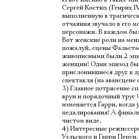
Сергей Костюх (Генрих IV
выполненную в трагическ
отчаяния звучало в его 
персонажи. В каждом был
Вот женские роли на меня
пожалуй, сцены Фальстаф
живописными были 2 эпиз
женщин! Один эпизод был
прислонившиеся друг к др
спектакля (на авансцене 
3) Главное потрясение сп
врун и порядочный трус 
изменяется Гарри, когда 
педалирования! А финаль
чистом виде.
4) Интересные режиссерс
Уэльского и Гарри Перси