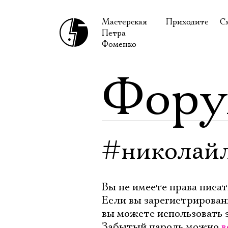
Мастерская
Приходите
С
Петра
В сентябре
С
Фоменко
В октябре
Н
Фор
Гастроли
Н
Доступ для ин
В
Правила посе
В
Как добраться
Ф
#николай
Вы не имеете права писат
Если вы зарегистрирован
вы можете использовать 
Забытый пароль можно
в