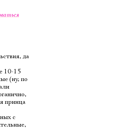
оваться
ьствия, да
ые 10-15
ые (ну, по
жали
рганично,
ия принца
нных с
ательные,