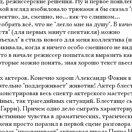
д, режиссерские решения. Ну и первое появле
ой взгляд изобиловало трюками я бы сказал "
ектно, да, смешно, но... как-то слишком...
обрать всё, что не "легло мне на душу". В каче
тв" (для первых минут спектакля) можно
въехал" в стиль нового для меня коллектива (
кивала, когда я ничего особо смешного не ви
что в начале режиссер попытался выразить ка
оторые можно понять, зная хорошо текст пьесы
Электропочта
ых актеров. Конечно хорош Александр Фокин в
ательно "поддерживает" животик! Актер бле
монстрировав весь спектр актерского мастерст
Имя
ных, так трагедийных ситуаций. Блестяще с
Гарри). Причем одно дело сыграть характерну
 истинные чувства в драматических, трагическ
меня просто поразил в первой сцене разговора
зодах "просвечивает" актерская школа Петра 