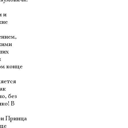
и и
кие
ением,
кими
ших
и
ом конце
няется
ак
о, без
ко! В
ри Принца
яще