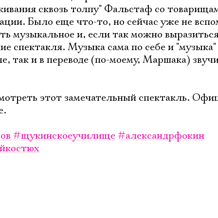
кивания сквозь толпу" Фальстаф со товарища
ации. Было еще что-то, но сейчас уже не всп
ть музыкальное и, если так можно выразиться
е спектакля. Музыка сама по себе и "музыка"
е, так и в переводе (по-моему, Маршака) звуч
мотреть этот замечательный спектакль. Офи
е.
ов
#щукинскоеучилище
#александрфокин
ейкостюх