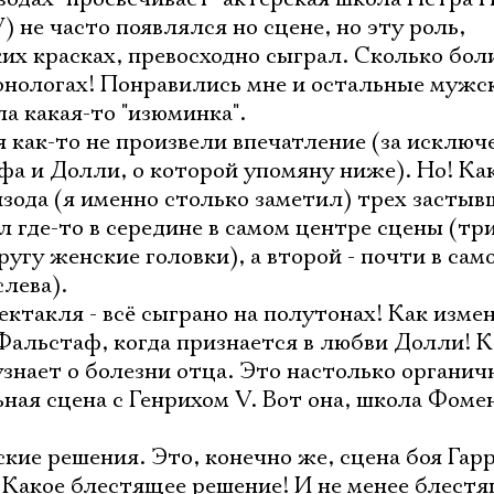
Ознакомиться
) не часто появлялся но сцене, но эту роль,
их красках, превосходно сыграл. Сколько бол
монологах! Понравились мне и остальные мужс
а какая-то "изюминка".
 как-то не произвели впечатление (за исключ
а и Долли, о которой упомяну ниже). Но! Ка
ода (я именно столько заметил) трех застыв
 где-то в середине в самом центре сцены (тр
угу женские головки), а второй - почти в сам
слева).
ектакля - всё сыграно на полутонах! Как изме
Фальстаф, когда признается в любви Долли! К
узнает о болезни отца. Это настолько органичн
ная сцена с Генрихом V. Вот она, школа Фомен
кие решения. Это, конечно же, сцена боя Гар
. Какое блестящее решение! И не менее блест