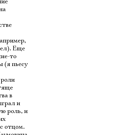
ние
на
стве
например,
дел). Еще
кие-то
 (я пьесу
 роли
стяще
ва в
ыграл и
ю роль, и
их
 с отцом.
Наумовича.