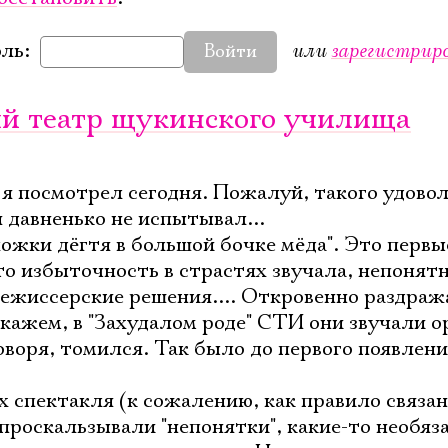
или
зарегистрир
ль:
Войти
ый театр щукинского училища
я посмотрел сегодня. Пожалуй, такого удовол
я давненько не испытывал...
 "ложки дёгтя в большой бочке мёда". Это перв
о избыточность в страстях звучала, непонятн
режиссерские решения.... Откровенно раздра
скажем, в "Захудалом роде" СТИ они звучали о
 говоря, томился. Так было до первого появлен
х спектакля (к сожалению, как правило связа
роскальзывали "непонятки", какие-то необяз