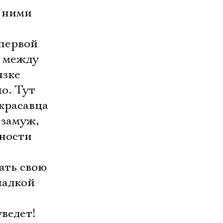
с ними
 первой
 между
язке
о. Тут
 красавца
 замуж,
ости 
ать свою
ладкой
ведет!