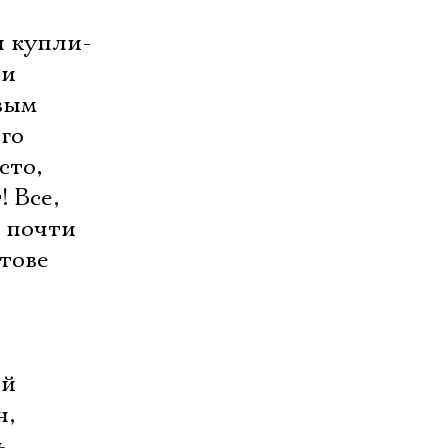
ы купли-
си
вым
Его
сто,
! Все,
т почти
атове
ой
н,
ь,