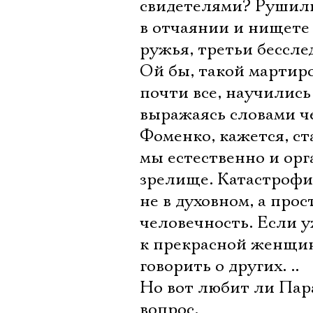
свидетелями? Рушили
в отчаянии и нищете 
ружья, третьи бессле
Ой бы, такой мартирол
почти все, научились
выражаясь словами че
Фоменко, кажется, ста
мы естественно и ор
зрелище. Катастрофи
не в духовном, а про
человечность. Если 
к прекрасной женщине
говорить о других. ..
Но вот любит ли Пара
вопрос.