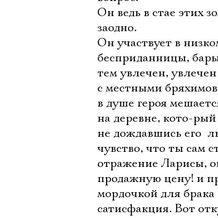
Он ведь в стае этих з
заодно.
Он участвует в низко
бесприданницы, бар
тем увлечен, увлечен 
с местными бряхимов
в душе героя мешаетс
на деревне, кото-рый
не дождавшись его  
чувство, что ты сам с
отражение Ларисы, он
продажную цену! и пр
мордочкой для брака
сатисфакция. Вот отк