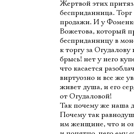
Жертвой этих притяз
бесприданница. Торг 
продажи. И у Фоменк
Вожетова, который п
бесприданницу в монет
к торгу за Огудалову 
брысь! нет у него куп
что касается разобла
виртуозно и все же у
живет душа, и его се
от Огудаловой!
Так почему же наша д
Почему так равнодуш
им женщине, что и он
и понятно, чего ему 