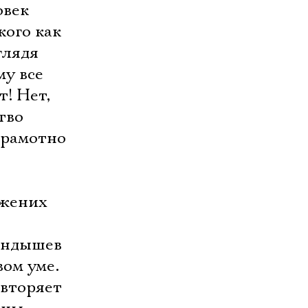
овек
кого как
глядя
му все
т! Нет,
тво
грамотно
 жених
рандышев
вом уме.
овторяет