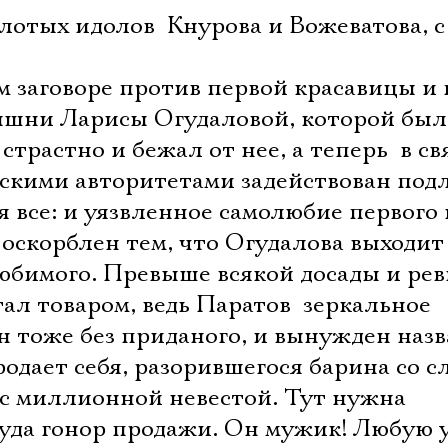
олотых идолов  Кнурова и Вожеватова, 
м заговоре против первой красавицы и
ышни Ларисы Огудаловой, которой был
страстно и бежал от нее, а теперь  в св
скими авторитетами задействован подл
я все: и уязвленное самолюбие первого
 оскорблен тем, что Огудалова выходит
любимого. Превыше всякой досады и ревн
тал товаром, ведь Паратов  зеркальное
 тоже без приданого, и вынужден назв
одает себя, разорившегося барина со с
Электропочта
 с миллионной невестой. Тут нужна
уда гонор продажи. Он мужик! Любую у