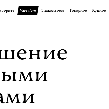
мотрите
Читайте
Знакомьтесь
Говорите
Купите
пектакли
История театра
Пётр Фоменко
Форум
Билеты
еспектакли
Пресса о театре
Евгений Каменькович
Вопросы—ответы
Подароч
а нашей сцене
Новости
Актёры
Контакты
Сувени
шение
валидов
идеотека
Архив спектаклей
Режиссёры
Личный приём
Столик 
щения
неклассные чтения
Архив проектов
Художники
тыми
отовыставка
Благодарности
Руководство
Библиотека Гумилёва
Сотрудники
ами
Официальные документы
Юрий Степанов
Владимир Максимов