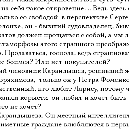
а себя такое откровение. .. Ведь здесь 
олько со свободой  в перспективе Серг
олонке, он - бывший судовладелец, бы
аратов должен прощаться с собой, а мы
етаморфозы этого страшного преображ
о. Продаваться, господа, ведь страшнова
не боимся? Или нет покупателей?
тый чиновник Карандышев, решивший 
Бряхимова,  только он у Петра Фоменко
ственный, кто любит Ларису, потому ч
 капли корысти  он любит и хочет быть
го не хочет?
арандышева. Он местный интеллигент
приметные граждане влюбляются в перв