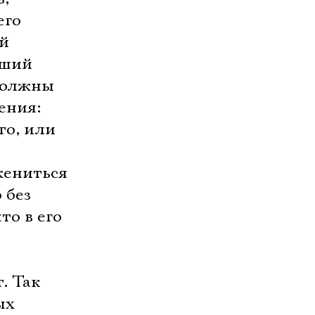
его
ей
вший
 должны
ения:
то, или
жениться
 без
то в его
. Так
ых