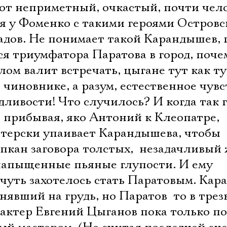
тот неприметный, очкастый, почти чел
я у Фоменко с такими героями Островс
адов. Не понимает такой Карандышев, 
ся триумфатора Паратова в город, поче
лом валит встречать, цыгане тут как ту
 чиновнике, а разум, естественное чувс
ливости! Что случилось? И когда так 
, прибывая, яко Антоний к Клеопатре,
астерски упаивает Карандышева, чтобы
пкан заговора толстых,  незадачливый
 напыщенные пьяные глупости. И ему
-чуть захотелось стать Паратовым. Ка
нявший на грудь, но Паратов  то в трез
 актер Евгений Цыганов пока только п