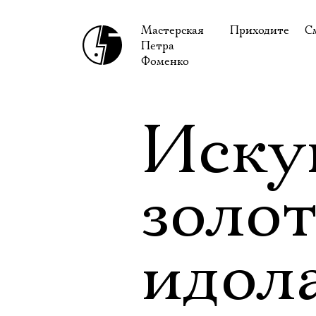
Мастерская
Приходите
С
Петра
В сентябре
С
Фоменко
В октябре
Н
Гастроли
Н
Иску
Доступ для ин
В
Правила посе
В
золо
Как добраться
Ф
идол