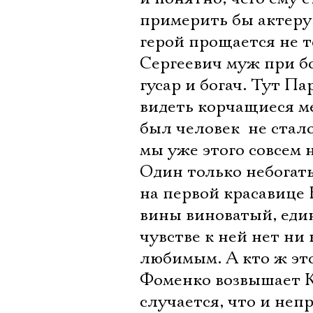
примерить бы актеру н
герой прощается не т
Сергеевич муж при б
гусар и богач. Тут П
видеть корчащиеся м
был человек  не стал
мы уже этого совсем 
Один только небога
на первой красавице 
вины виноватый, един
чувстве к ней нет ни
любимым. А кто ж это
Фоменко возвышает К
случается, что и не