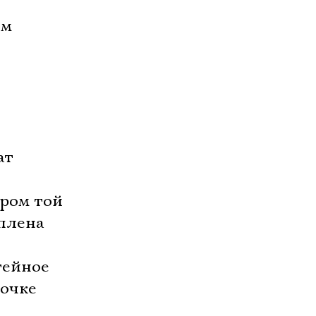
ом
ат
ором той
плена
тейное
точке