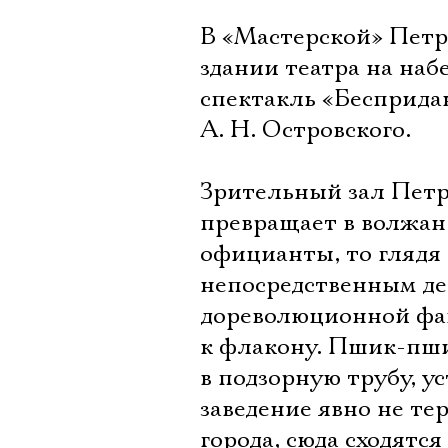
В «Мастерской» Петр
здании театра на на
спектакль «Бесприда
А. Н. Островского.
Зрительный зал Петр
превращает в волжан 
официанты, то глядя 
непосредственным де
дореволюционной фак
к флакону. Пшик-пши
в подзорную трубу, у
заведение явно не те
города, сюда сходятс