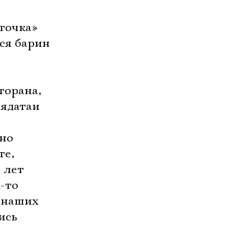
точка»
йся барин
торана,
лядатаи
вно
те,
 лет
х-то
а наших
ись