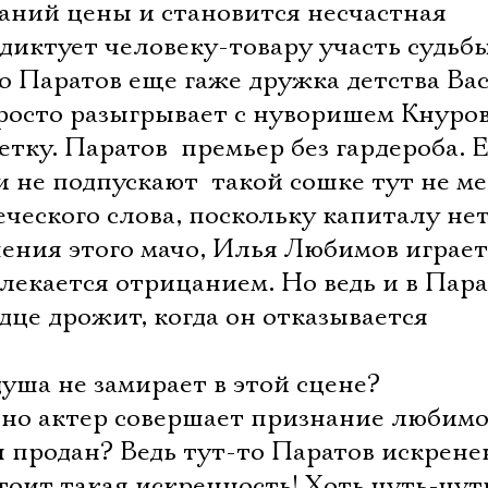
Имя
аний цены и становится несчастная
диктует человеку-товару участь судьб
о Паратов еще гаже дружка детства Ва
росто разыгрывает с нуворишем Кнуро
Ознакомиться
ку. Паратов  премьер без гардероба. 
и не подпускают  такой сошке тут не ме
еческого слова, поскольку капиталу нет
чения этого мачо, Илья Любимов играе
влекается отрицанием. Но ведь и в Пар
рдце дрожит, когда он отказывается
уша не замирает в этой сцене?
но актер совершает признание любим
 продан? Ведь тут-то Паратов искрене
стоит такая искренность! Хоть чуть-чут