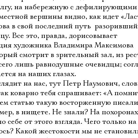
олгу, на набережную с дефилирующими
 местной вершины видно, как идет «Лас
ва в свой последний путь  разоривши
у. Все это, правда, дорисовывает
ация художника Владимира Максимова
торый смотрит в зрительный зал, из рес
  всего лишь равнодушные очевидцы; сог
ется на наших глазах.
лядит на нас, тут Петр Наумович, сло
 так коварно тебя спрашивает: «А помни
нем статью такую восторженную писали
умер, в нищете. Не знали? На похорона
по себе от этого взгляда. Чего только н
ось? Какой жестокости мы не становил