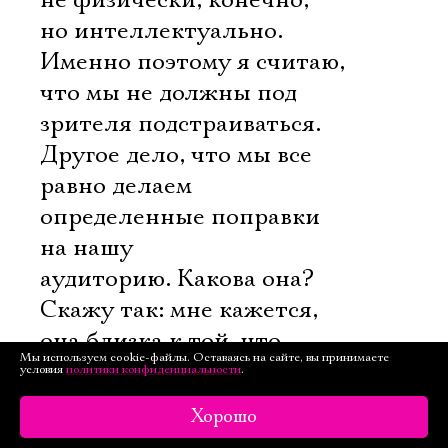
не физически, конечно,
но интеллектуально.
Именно поэтому я считаю,
что мы не должны под
зрителя подстраиваться.
Другое дело, что мы все
равно делаем
определенные поправки
на нашу
аудиторию. Какова она?
Скажу так: мне кажется,
она близка к той, что
Мы используем cookie-файлы. Оставаясь на сайте, вы принимаете
ходит в театр «Практика»,
условия
политики конфиденциальности
.
и совсем не похожа на ту,
Хорошо
что ходит во МХАТ