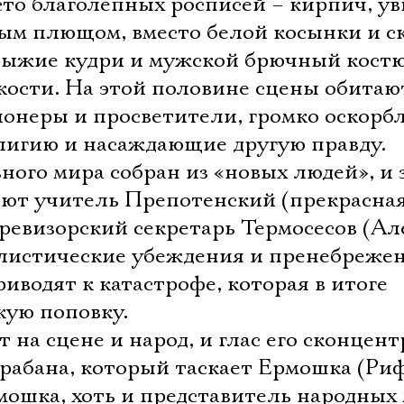
сто благолепных росписей – кирпич, у
Имя
м плющом, вместо белой косынки и с
рыжие кудри и мужской брючный кост
кости. На этой половине сцены обитаю
онеры и просветители, громко оскор
Ознакомиться
лигию и насаждающие другую правду.
вного мира собран из «новых людей», и 
ают учитель Препотенский (прекрасная
ревизорский секретарь Термосесов (Ал
листические убеждения и пренебреже
риводят к катастрофе, которая в итоге
кую поповку.
 на сцене и народ, и глас его сконцен
арабана, который таскает Ермошка (Ри
ошка, хоть и представитель народных 