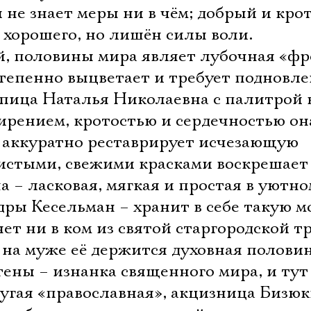
 не знает меры ни в чём; добрый и кро
 хорошего, но лишён силы воли.
й, половины мира являет лубочная «фр
степенно выцветает и требует подновле
пица Наталья Николаевна с палитрой в
ирением, кротостью и сердечностью она
 аккуратно реставрирует исчезающую
чистыми, свежими красками воскрешает
а – ласковая, мягкая и простая в уютно
ры Кесельман – хранит в себе такую 
нет ни в ком из святой старгородской т
е на муже её держится духовная полови
Электропочта
ены – изнанка священного мира, и тут
ругая «православная», акцизница Бизю