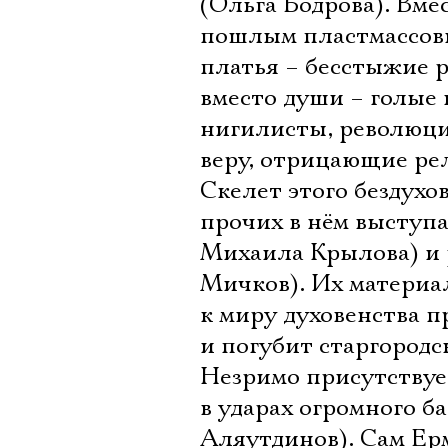
(Ольга Бодрова). Вме
пошлым пластмассовы
платья – бесстыжие 
вместо души – голые 
нигилисты, революци
веру, отрицающие ре
Скелет этого бездухо
прочих в нём выступ
Михаила Крылова) и 
Мичков). Их материа
к миру духовенства п
и погубит старгородс
Незримо присутствует
в ударах огромного б
Аляутдинов). Сам Ерм