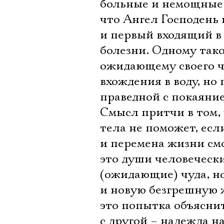
больные и немощные 
что Ангел Господень 
и первый входящий в
болезни. Одному так
ожидающему своего ч
вхождения в воду, н
праведной с покаяни
Смысл притчи в том, 
тела не поможет, есл
и перемена жизни см
это души человеческ
(ожидающие) чуда, но
и новую безгрешную ж
это попытка объяснит
с другой – надежда н