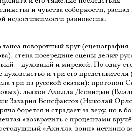
нфликта и его тяжёлые последствия –
единства и чувства соборности, распад
ной недостижимости равновесия.
баланса поворотный круг (сценография
ва), стена посередине сцены делит рус
овый – духовный и мирской. По одну ст
е духовенство и три его представителя
сла три из русской сказки): протопоп 
ховых), дьякон Ахилла Десницын (Вла
ик Захария Бенефактов (Николай Орло
ячо борется и страдает за веру, но в б
мечтая «возвратить с процентами вруч
ростодушный «Ахилла-воин» истинно ве