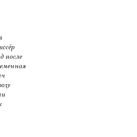
л
иссёр
д после
ременная
ич
розу
ми
к