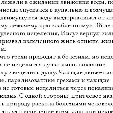
лежали в ожидании движения воды, п
иногда спускался в купальню и возмуща
 движущуюся воду выздоравливал от л
ому лежачему «расслабленному», 38 ле
удесного исцеления, Иисус вернул сил
о призвал излеченного жить отныне жи
ем.
что грехи приводят к болезням, но исц
и не исцелится душа; лишь покаяние
огут исцелить душу. Чающие движения
ие, парализованные грехами и чающие
 не готовые исцелиться через покаяни
изнь. С одной стороны, притчевое наз
ь природу раскола болезнями человече
а то, что исцеление возможно при иск