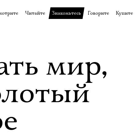
мотрите
Читайте
Знакомьтесь
Говорите
Купите
пектакли
История театра
Пётр Фоменко
Форум
Билеты
еспектакли
Пресса о театре
Евгений Каменькович
Вопросы—ответы
Подароч
а нашей сцене
Новости
Актёры
Контакты
Сувени
ать мир,
валидов
идеотека
Архив спектаклей
Режиссёры
Личный приём
Столик 
щения
неклассные чтения
Архив проектов
Художники
олотый
отовыставка
Благодарности
Руководство
Библиотека Гумилёва
Сотрудники
ое
Официальные документы
Юрий Степанов
Владимир Максимов