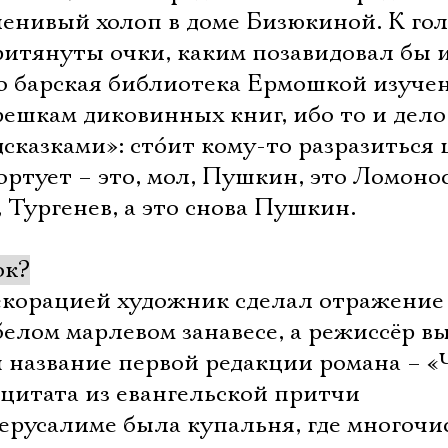
енивый холоп в доме Бизюкиной. К гол
ритянуты очки, каким позавидовал бы 
то барская библиотека Ермошкой изуче
ешкам диковинных книг, ибо то и дело
дсказками»: стóит кому-то разразиться 
ортует – это, мол, Пушкин, это Ломонос
 Тургенев, а это снова Пушкин.
ок?
екорацией художник сделал отражение
елом марлевом занавесе, а режиссёр в
ля название первой редакции романа – 
 цитата из евангельской притчи
Иерусалиме была купальня, где многоч