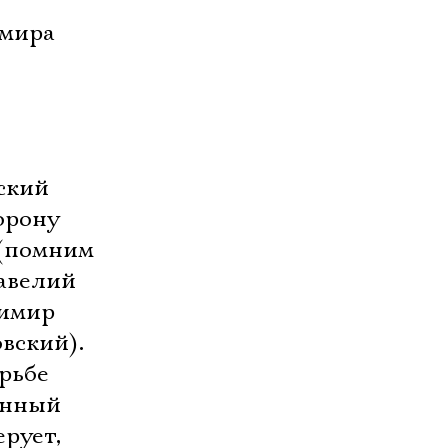
 мира
ский
орону
 (помним
Савелий
димир
вский).
орьбе
ённый
рует,