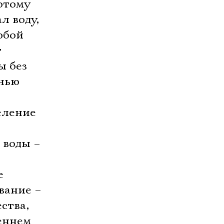
отому
л воду,
юбой
т
ы без
знью
еление
 воды –
е
вание –
ства,
реннем