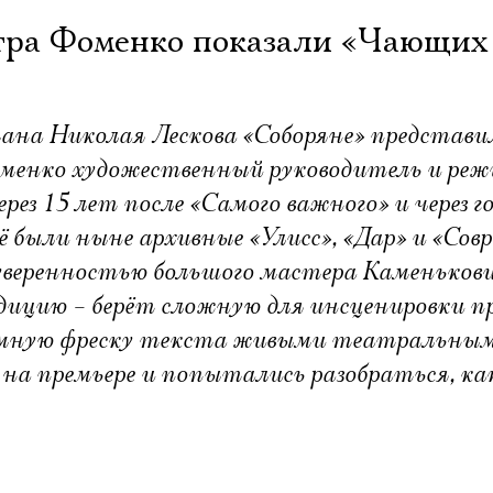
тра Фоменко показали «Чающих
ана Николая Лескова «Соборяне» представи
менко художественный руководитель и реж
рез 15 лет после «Самого важного» и через го
ё были ныне архивные «Улисс», «Дар» и «Сов
е уверенностью большого мастера Каменьков
ицию – берёт сложную для инсценировки п
омную фреску текста живыми театральны
на премьере и попытались разобраться, ка