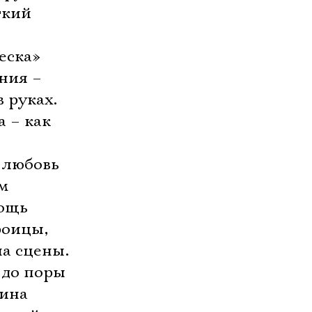
ткий
еска»
ния –
 руках.
 – как
 любовь
м
мощь
роицы,
на сцены.
 до поры
кина