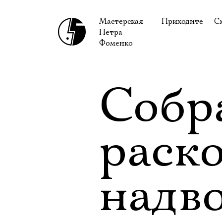
Мастерская
Приходите
С
Петра
В сентябре
С
Фоменко
В октябре
Н
Гастроли
Н
Собр
Доступ для ин
В
Правила посе
В
раск
Как добраться
Ф
надв