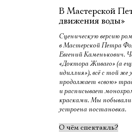
В Мастерской Пе
движения воды»
Сценическую версию ром
в Мастерской Петра Фо
Евгений Каменькович. Че
«Доктора Живаго» (а ещ
идиллия»), всё с той ж
продолжает «свою» трад
и расписывает монохр
красками. Мы побывали 
устроена постановка.
О чём спектакль?