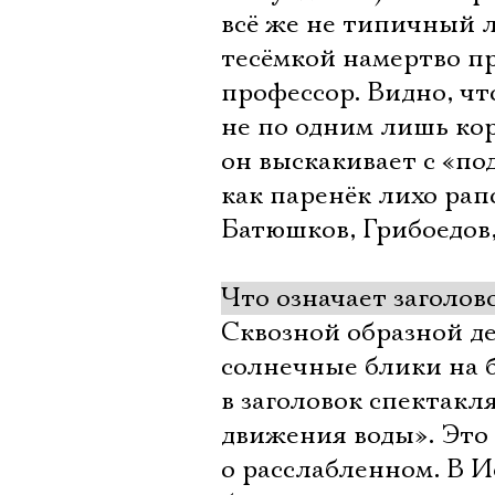
всё же не типичный л
тесёмкой намертво п
профессор. Видно, ч
не по одним лишь кор
он выскакивает с «по
как паренёк лихо рап
Батюшков, Грибоедов,
Что означает заголов
Сквозной образной д
солнечные блики на б
в заголовок спектак
движения воды». Это
о расслабленном. В 