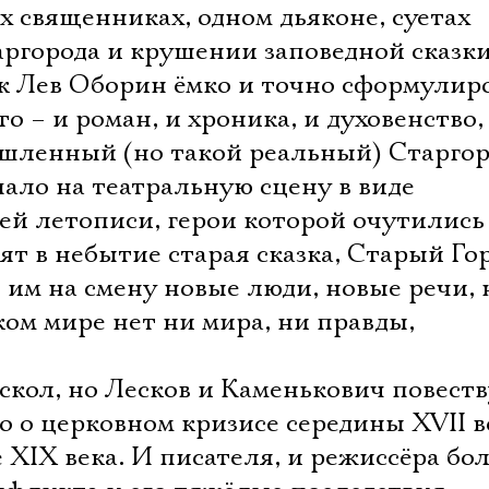
х священниках, одном дьяконе, суетах
ргорода и крушении заповедной сказки
 Лев Оборин ёмко и точно сформулир
то – и роман, и хроника, и духовенство,
шленный (но такой реальный) Старгор
опало на театральную сцену в виде
й летописи, герои которой очутились
ят в небытие старая сказка, Старый Гор
т им на смену новые люди, новые речи,
ком мире нет ни мира, ни правды,
скол, но Лесков и Каменькович повест
ко о церковном кризисе середины XVII в
е XIX века. И писателя, и режиссёра бо