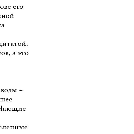
ове его
иной
на
цитатой,
ов, а это
 воды –
ынес
«Чающие
исленные