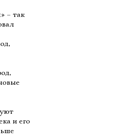
» – так
овал
од,
од,
 новые
вуют
ека и его
льше