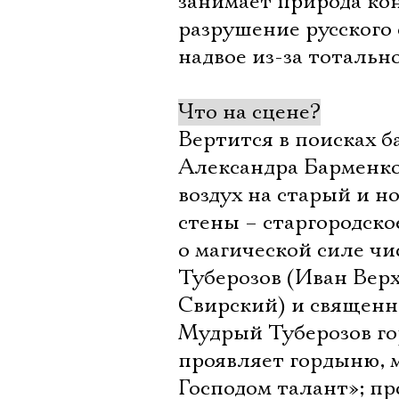
занимает природа ко
разрушение русского 
надвое из-за тоталь
Что на сцене?
Вертится в поисках 
Александра Барменко
воздух на старый и н
стены – старгородско
о магической силе чи
Туберозов (Иван Вер
Свирский) и священн
Мудрый Туберозов гор
проявляет гордыню, 
Господом талант»; п