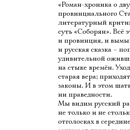
«Роман-хроника о дву
провинциального Ста
литературный критик
суть «Соборян». Всё э
и провинция, и вымы
и русская сказка – п
удивительной оживше
на стыке времён. Уход
старая вера; приходя
законы. И в этом шат
ни праведности.
Мы видим русский ра
не только и не столь
отголосках в середин