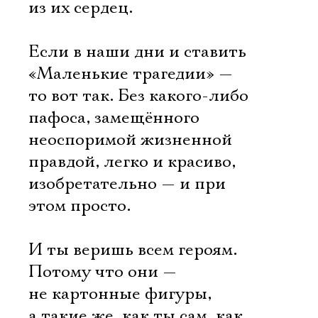
Имя
из их сердец.
Если в наши дни и ставить
«Маленькие трагедии» —
Ознакомиться
то вот так. Без какого-либо
пафоса, замещённого
неоспоримой жизненной
правдой, легко и красиво,
изобретательно — и при
этом просто.
И ты веришь всем героям.
Потому что они —
не картонные фигуры,
а такие же, как ты сам, как