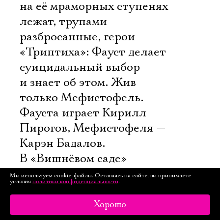
на её мраморных ступенях
лежат, трупами
разбросанные, герои
«Триптиха»: Фауст делает
суицидальный выбор
и знает об этом. Жив
только Мефистофель.
Фауста играет Кирилл
Пирогов, Мефистофеля —
Карэн Бадалов.
В «Вишнёвом саде»
у ролей Фирса
Мы используем cookie-файлы. Оставаясь на сайте, вы принимаете
условия
политики конфиденциальности
.
и Прохожего несколько
составов, но первый —
Хорошо
Пирогов и Бадалов