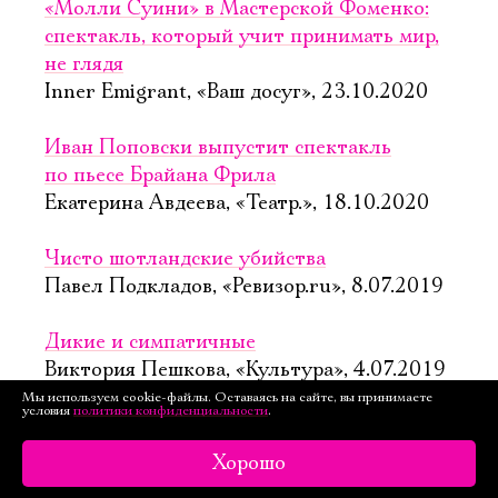
«Молли Суини» в Мастерской Фоменко:
спектакль, который учит принимать мир,
не глядя
Inner Emigrant, «Ваш досуг», 23.10.2020
Иван Поповски выпустит спектакль
по пьесе Брайана Фрила
Екатерина Авдеева, «Театр.», 18.10.2020
Чисто шотландские убийства
Павел Подкладов, «Ревизор.ru», 8.07.2019
Дикие и симпатичные
Виктория Пешкова, «Культура», 4.07.2019
Мы используем cookie-файлы. Оставаясь на сайте, вы принимаете
условия
политики конфиденциальности
.
Завещание Чарльза Адамса исполнено
Андрей Дворецков, «Э-вести», 27.06.2019
Хорошо