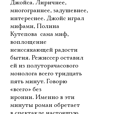
Джойса. Лиричнее,
многограннее, задушевнее,
интереснее. Джойс играл
мифами, Полина
Кутепова  сама миф,
воплощение
неиссякающей радости
бытия. Режиссер оставил
ей из полуторачасового
монолога всего тридцать
пять минут. Говорю
«всего» без
Электропочта
иронии. Именно в эти
минуты роман обретает
в спектакле настоящую,