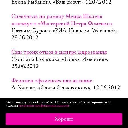
Елена Рыбакова, «Ваш досуг», 11.07.2012
Спектакль по роману Меира Шалева
покажут в «Мастерской Петра Фоменко»
Наталья Курова, «РИА-Новости. Weekend»,
29.06.2012
Сын троих отцов в центре мироздания
Светлана Полякова, «Новые Известия»,
25.06.2012
Феномен «фоменок» как явление
А. Калько, «Слава Севастополя», 12.06.2012
Кого любить, кому поверить?
Мы используем cookie-файлы. Оставаясь на сайте, вы принимаете
условия
политики конфиденциальности
.
Ольга Игнатюк, «Москвичка», 2.02.2012
Хорошо
Русский человек на deja vu