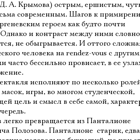
Имя
 Д. А. Крымова) острым, ершистым, чут
есьма современным. Шагов к примирен
ргеневским героем как будто почти
 Однако и контраст между ними словно
Ознакомиться
тся, не обыгрывается. И оттого сложна
кого человека на rendez-vous с други
часто бессильно провисает, в ее узла
яжение.
ектакля исполняют по несколько роле
масок, игры, во многом студенческой,
ей цель и смысл в себе самой, характе
чередь.
в легко превращается из Панталионе
а Полозова. Панталионе  старик, едва