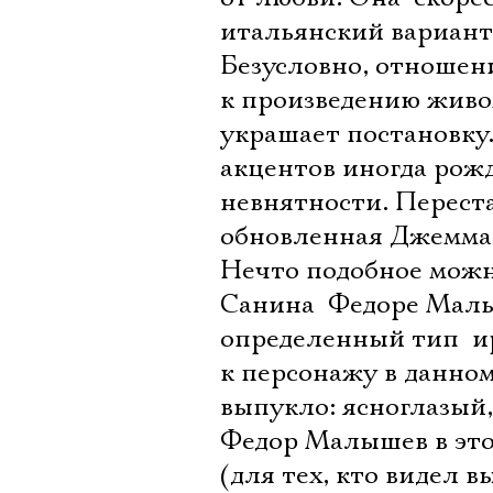
итальянский вариант
Безусловно, отношени
к произведению живом
украшает постановку.
акцентов иногда рожд
невнятности. Перест
обновленная Джемма 
Нечто подобное можн
Санина  Федоре Мал
определенный тип  
к персонажу в данном
выпукло: ясноглазый,
Федор Малышев в это
(для тех, кто видел 