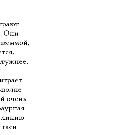
грают
. Они
Джеммой,
тся,
атужнее,
играет
вполне
ей очень
раурная
ю линию
стаси