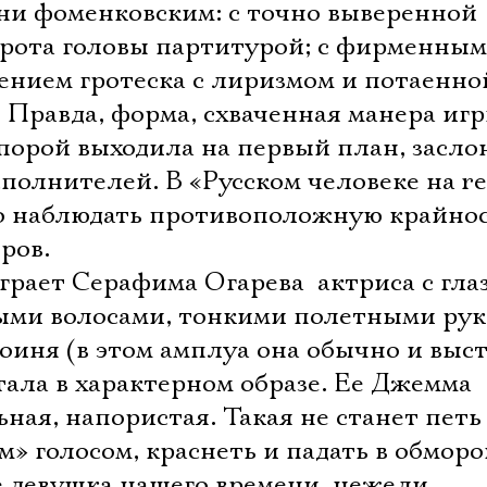
ени фоменковским: с точно выверенной
ворота головы партитурой; с фирменным
ением гротеска с лиризмом и потаенно
 Правда, форма, схваченная манера иг
ь порой выходила на первый план, засло
олнителей. В «Русском человеке на re
о наблюдать противоположную крайност
ров.
ает Серафима Огарева  актриса с гла
ыми волосами, тонкими полетными рук
иня (в этом амплуа она обычно и выст
тала в характерном образе. Ее Джемма 
ная, напористая. Такая не станет петь
» голосом, краснеть и падать в обморо
ее девушка нашего времени, нежели