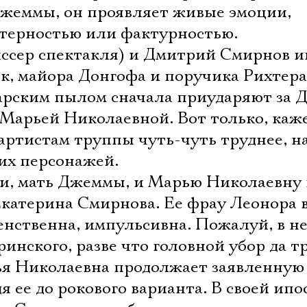
жеммы, он проявляет живые эмоции,
ктерностью или фактурностью.
ссер спектакля) и Дмитрий Смирнов и
як, майора Донгофа и поручика Рихтера
сарским пылом сначала приударяют за 
 Марьей Николаевной. Вот только, каже
я артистам труппы чуть-чуть труднее, н
 их персонажей.
и, мать Джеммы, и Марью Николаевну 
Екатерина Смирнова. Ее фрау Леонора 
енственна, импульсивна. Пожалуй, в н
ринского, разве что головной убор да т
ья Николаевна продолжает заявленну
я ее до рокового варианта. В своей ипо