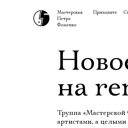
Мастерская
Приходите
С
Петра
В сентябре
С
Фоменко
В октябре
Н
Гастроли
Н
Ново
Доступ для ин
В
Правила посе
В
на re
Как добраться
Ф
Труппа «Мастерской 
артистами, а целыми