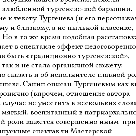
 влюбленной тургеневс-кой барышни.
е к тексту Тургенева (и его персонажа
у и близкому, а не пыльной классике,
 Но в то же время подобная расстановк
ает в спектакле эффект недоговоренно
ав быть «традиционно тургеневской»,
так и не стала органичной сюжету.
о сказать и об исполнителе главной р
ышеве. Санин описан Тургеневым как в
иронично (впрочем, отношение автора
 случае не уместить в нескольких слова
 мягкий, воспитанный в патриархально
Электропочта
й роли кажется совершенно иным  пр
выпускные спектакли Мастерской