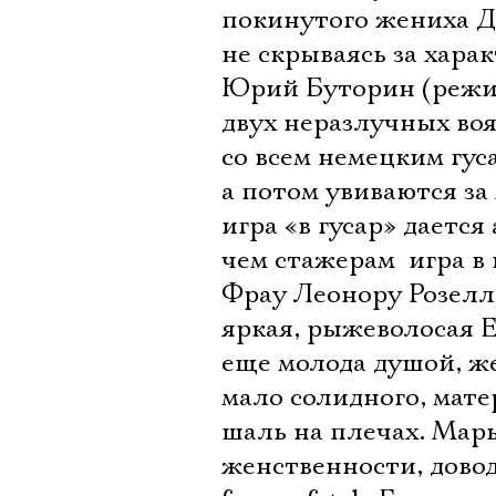
покинутого жениха Д
не скрываясь за хара
Юрий Буторин (режи
двух неразлучных во
со всем немецким гу
а потом увиваются за
игра «в гусар» даетс
чем стажерам  игра в
Фрау Леонору Розелл
яркая, рыжеволосая 
еще молода душой, ж
мало солидного, мате
шаль на плечах. Мар
женственности, довод