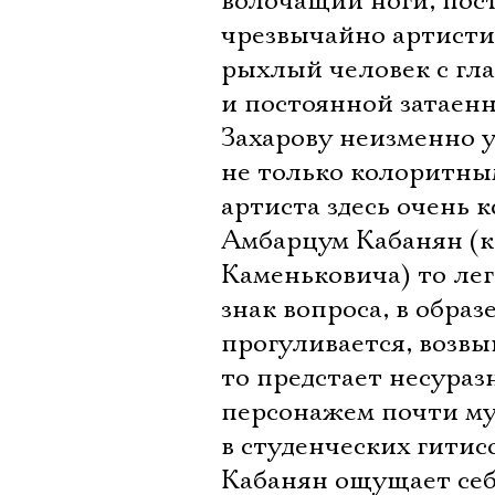
волочащий ноги, пос
чрезвычайно артисти
рыхлый человек с гл
и постоянной затаен
Захарову неизменно 
не только колоритны
артиста здесь очень к
Амбарцум Кабанян (к
Каменьковича) то лег
знак вопроса, в обра
прогуливается, возвы
то предстает несураз
персонажем почти м
в студенческих гитис
Кабанян ощущает себя