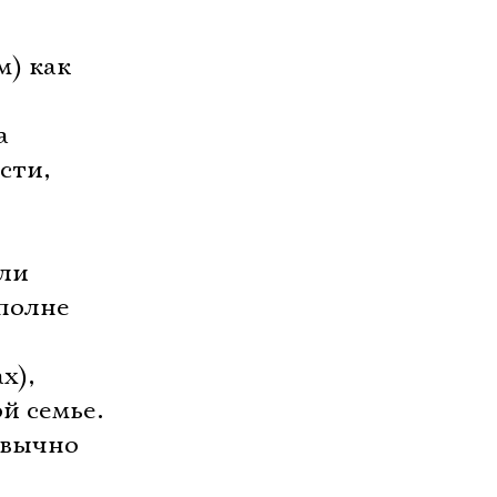
м) как
а
сти,
оли
полне
х),
й семье.
ивычно