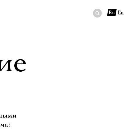
Ru
En
ный сертификат
ры
ие
в буфете
ьными
ча: