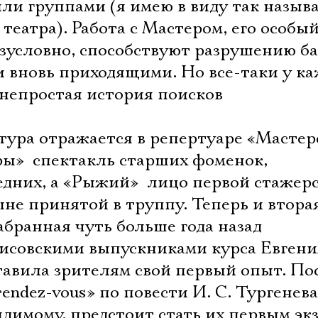
ли группами (я имею в виду так назыв
театра). Работа с Мастером, его особы
езусловно, способствуют разрушению б
 вновь приходящими. Но все-таки у ка
 непростая история поисков
тура отражается в репертуаре «Мастер
ы»  спектакль старших фоменок,
едних, а «Рыжий»  лицо первой стажер
ыне принятой в труппу. Теперь и втора
абранная чуть больше года назад
исовскими выпускниками курса Евгени
тавила зрителям свой первый опыт. По
endez-vous» по повести И. С. Тургенева
димому, предстоит стать их первым эк