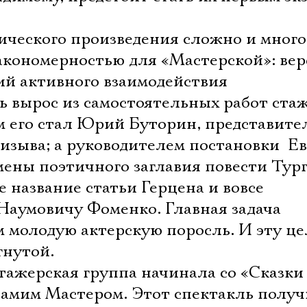
нического произведения сложно и много
акономерностью для «Мастерской»: вер
ий активного взаимодействия
ь вырос из самостоятельных работ ста
м его стал Юрий Буторин, представите
изыва; а руководителем постановки  Е
мены поэтичного заглавия повести Тур
е название статьи Герцена и вовсе
аумовичу Фоменко. Главная задача 
 молодую актерскую поросль. И эту це
гнутой.
стажерская группа начинала со «Сказки
 самим Мастером. Этот спектакль полу