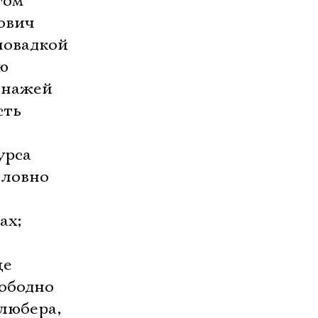
том
вич 
повадкой
ю
онажей
сть
урса
словно
ах;

ще
вободно
Клюбера,