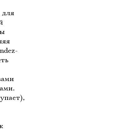
 для
й
ры
няя
ndez-
ь 
зами
ами.
упает),
к