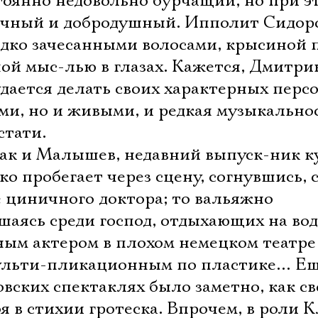
тоянно недовольно бурчащий, но при э
чный и добродушный. Ипполит Сидоро
адко зачесанными волосами, крысиной 
ной мыс-лью в глазах. Кажется, Дмитри
удается делать своих характерных перс
ми, но и живыми, и редкая музыкально
стати.
ак и Малышев, недавний выпуск-ник к
ко пробегает через сцену, согнувшись, 
зе циничного доктора; то вальяжно
шаясь среди господ, отдыхающих на вод
ным актером в плохом немецком театре 
ульти-пликационным по пластике… Е
овских спектаклях было заметно, как с
 в стихии гротеска. Впрочем, в роли 