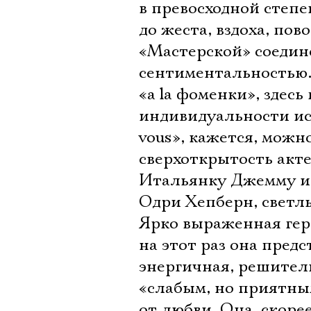
в превосходной степ
до жеста, вздоха, по
«Мастерской» соедин
сентиментальностью.
«a la фоменки», здес
индивидуальности исп
vous», кажется, можн
сверхоткрытость акте
Итальянку Джемму игр
Одри Хепберн, светл
Ярко выраженная геро
на этот раз она предс
энергичная, решитель
«слабым, но приятным
от любви. Она  скор