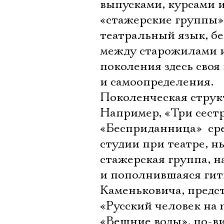
выпусками, курсами и
«стажерские группы» 
театральный язык, б
между старожилами и
поколения здесь своя
и самоопределения.
Поколенческая струк
Например, «Три сестр
«Бесприданница»  ср
студии при театре, н
стажерская группа, н
и пополнившаяся гит
Каменьковича, предс
«Русский человек на r
«Вешние воды», по-ви