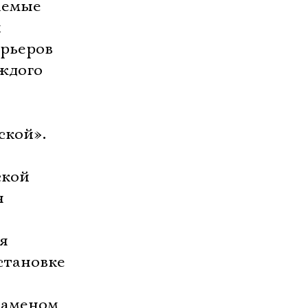
аемые
й
арьеров
ждого
ской».
ской
я
я
становке
заменом