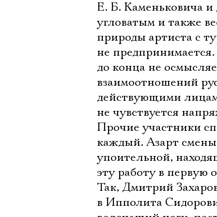
Е. Б. Каменьковича и
угловатым и также в
природы артиста с ту
не предпринимается.
до конца не осмысляе
взаимоотношений русс
действующими лицами 
не чувствуется напр
Прочие участники сп
каждый. Азарт смены 
упоительной, находящ
эту работу в первую о
Так, Дмитрий Захаро
в Ипполита Сидорович