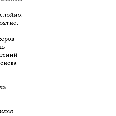
слойно,
оятно,
жеров-
ль
вгений
генева
ль
чился