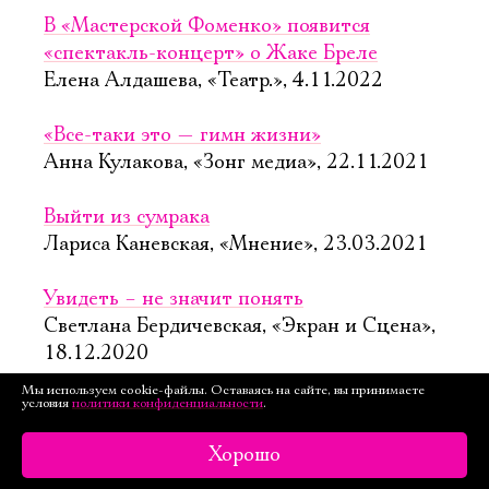
В «Мастерской Фоменко» появится
«спектакль-концерт» о Жаке Бреле
Елена Алдашева, «Театр.», 4.11.2022
«Все-таки это — гимн жизни»
Анна Кулакова, «Зонг медиа», 22.11.2021
Выйти из сумрака
Лариса Каневская, «Мнение», 23.03.2021
Увидеть – не значит понять
Светлана Бердичевская, «Экран и Сцена»,
18.12.2020
Мы используем cookie-файлы. Оставаясь на сайте, вы принимаете
условия
политики конфиденциальности
.
Парное интервью: Полина Кутепова и Юрий
Буторин отвечают на 10 вопросов о театре,
Хорошо
любви и внутренней слепоте