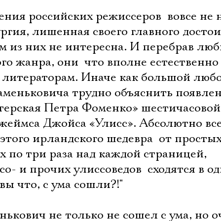
ния российских режиссеров  вовсе не 
гия, лишенная своего главного достоин
м из них не интересна. И перебрав лю
о жанра, они  что вполне естественно 
 литераторам. Иначе как большой люб
аменьковича трудно объяснить появле
стерская Петра Фоменко» шестичасовой
жеймса Джойса «Улисс». Абсолютно вс
этого ирландского шедевра  от просты
 по три раза над каждой страницей,
о- и прочих улиссоведов  сходятся в о
вы что, с ума сошли?!"
нькович не только не сошел с ума, но 