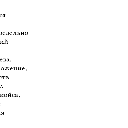
ия
редельно
ший
ева,
ложение,
сть
.
жойса,
е
 