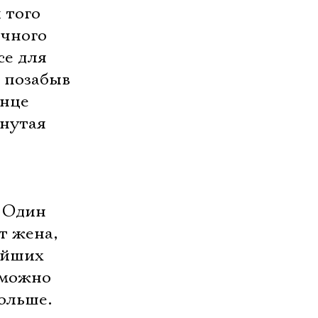
 того
ичного
се для
е позабыв
онце
рнутая
. Один
т жена,
айших
 можно
больше.