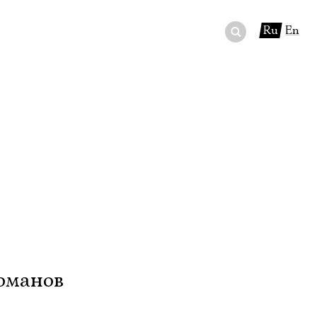
Ru
En
ный сертификат
ры
в буфете
оманов