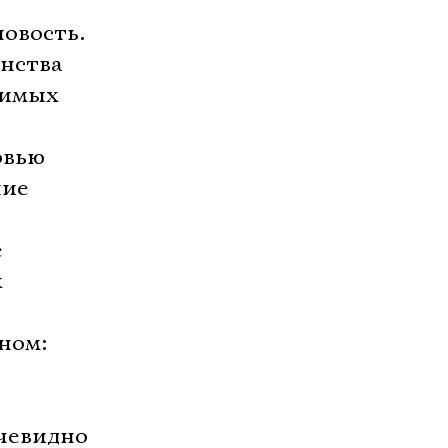
новость.
ства 
бимых

овью
ние
е
х
дном:
очевидно