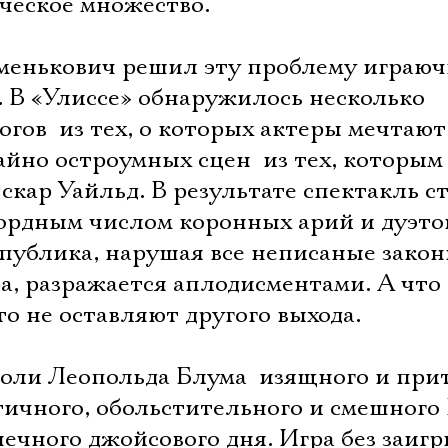
ческое множество.
менькович решил эту проблему играюч
. В «Улиссе» обнаружилось несколько
ов  из тех, о которых актеры мечтают
йно остроумных сцен  из тех, которым
скар Уайльд. В результате спектакль с
кордным числом коронных арий и дуэто
публика, нарушая все неписаные зако
а, разражается аплодисментами. А что
то не оставляют другого выхода.
оли Леопольда Блума  изящного и при
ичного, обольстительного и смешного 
ечного джойсового дня. Игра без заиг