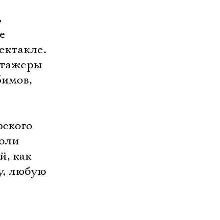
ь
е
ектакле.
стажеры
бимов,
рского
роли
й, как
у, любую