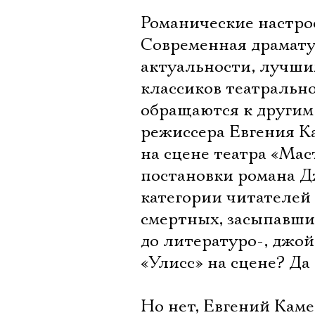
Романические настрое
Современная драматур
актуальности, лучши
классиков театральног
обращаются к другим
режиссера Евгения К
на сцене театра «Ма
постановки романа Д
категории читателей 
смертных, засыпавших
до литературо-, джойс
«Улисс» на сцене? Да 
Но нет, Евгений Каме