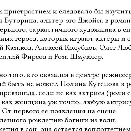
Имя
 пристрастием и следовало бы изучит
 Буторина, альтер-эго Джойса в роман
нервного, саркастичного художника в сп
ных героев, которых играют актеры и 
Ознакомиться
ей Казаков, Алексей Колубков, Олег Лю
силий Фирсов и Роза Шмуклер.
о того, кто оказался в центре режиссе
ий быть не может. Полина Кутепова в 
ревзошла, если не как актриса (роли е
о как женщина уж точно, любую актрис
 От первого ее появления на сцене 
ленного рождению богини из волн,
жения в сон  она остается воплощением