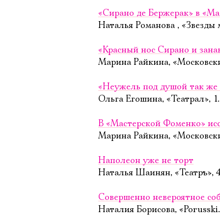
«Сирано де Бержерак» в «Ма
Наталья Романова , «Звезды 
«Красный нос Сирано и зана
Марина Райкина, «Московск
«Неужель под душой так же 
Ольга Егошина, «Театрал», 1
В «Мастерской Фоменко» ис
Марина Райкина, «Московск
Наполеон уже не торт
Наталья Шаинян, «Театръ», 
Совершенно невероятное со
Наталия Борисова, «Porusski