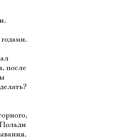
и.
 годами.
тал
в, после
ны
 делать?
торного,
Польди 
рывания,