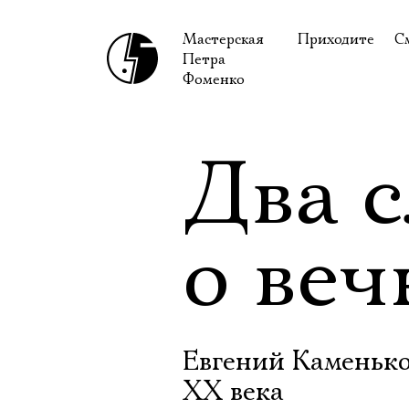
Мастерская
Приходите
С
Петра
В сентябре
С
Фоменко
В октябре
Н
Гастроли
Н
Два 
Доступ для ин
В
Правила посе
В
о веч
Как добраться
Ф
Евгений Каменько
XX века