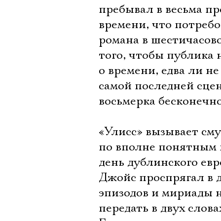
пребывал в весьма п
времени, что потреб
романа в шестичасово
того, чтобы публика 
о времени, едва ли н
самой последней сцен
восьмерка бесконечно
«Улисс» вызывает см
по вполне понятным 
день дублинского евр
Джойс проспрягал в 
эпизодов и мириады 
передать в двух слова