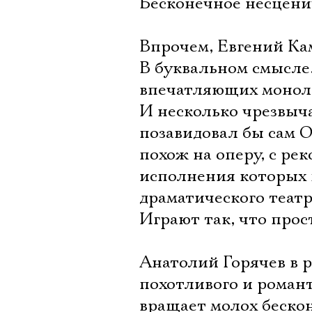
Бесконечное несцени
Впрочем, Евгений Ка
В буквальном смысле
впечатляющих монолог
И несколько чрезвыча
позавидовал бы сам О
похож на оперу, с ре
исполнения которых 
драматического театр
Играют так, что прос
Анатолий Горячев в р
похотливого и романт
вращает молох бескон