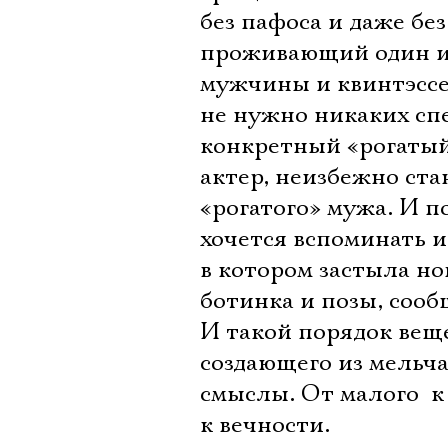
без пафоса и даже без
проживающий один из
мужчины и квинтэссен
не нужно никаких сп
конкретный «рогатый»
актер, неизбежно ста
«рогатого» мужа. И п
хочется вспоминать и
в котором застыла ног
ботинка и позы, соо
И такой порядок вещ
создающего из мельч
смыслы. От малого  к 
к вечности.