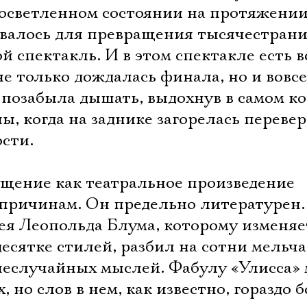
росветленном состоянии на протяжении
овалось для превращения тысячестран
й спектакль. И в этом спектакле есть в
не только дождалась финала, но и вовс
е позабыла дышать, выдохнув в самом к
ы, когда на заднике загорелась переве
сти.
ущение как театральное произведение
причинам. Он предельно литературен
ея Леопольда Блума, которому изменяе
десятке стилей, разбил на сотни мельч
неслучайных мыслей. Фабулу «Улисса»
х, но слов в нем, как известно, гораздо 