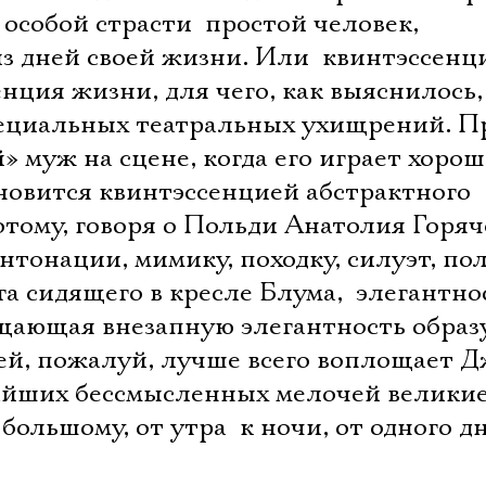
 особой страсти  простой человек,
 дней своей жизни. Или  квинтэссенц
ция жизни, для чего, как выяснилось,
ециальных театральных ухищрений. П
 муж на сцене, когда его играет хоро
новится квинтэссенцией абстрактного
отому, говоря о Польди Анатолия Горяч
нтонации, мимику, походку, силуэт, по
а сидящего в кресле Блума,  элегантно
бщающая внезапную элегантность образу
ей, пожалуй, лучше всего воплощает Д
айших бессмысленных мелочей велики
Электропочта
большому, от утра  к ночи, от одного дня