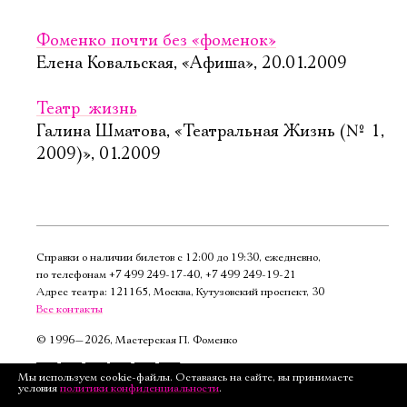
Фоменко почти без «фоменок»
Елена Ковальская, «Афиша», 20.01.2009
Театр  жизнь
Галина Шматова, «Театральная Жизнь (№ 1,
2009)», 01.2009
Справки о наличии билетов с 12:00 до 19:30, ежедневно,
по телефонам
+7 499 249‑17‑40
,
+7 499 249‑19‑21
Адрес театра: 121165, Москва, Кутузовский проспект, 30
Все контакты
©
1996—2026, Мастерская П. Фоменко
Подписаться
Мы используем cookie-файлы. Оставаясь на сайте, вы принимаете
условия
политики конфиденциальности
.
на рассылку