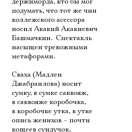
держиморда, кто бы мог
подумать, что тот же чин
коллежского асессора
носил Акакий Акакиевич
Башмачкин. Спектакль
насыщен тревожными
метафорами.
Сваха (Мадлен
Джабраилова) носит
Электропочта
сумку, в сумке саквояж,
в саквояже коробочка,
в коробочке утка, в утке
Имя
опись женихов – почти
кощеев сундучок,