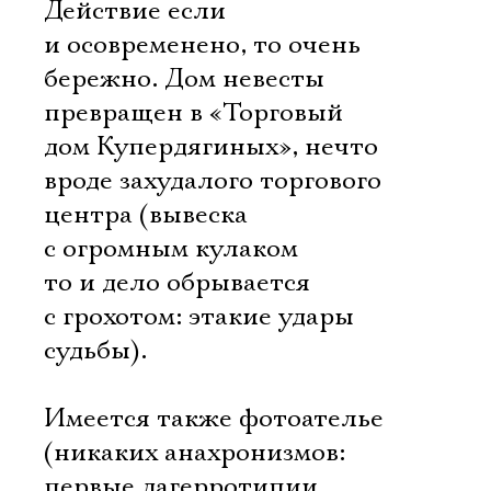
Действие если
и осовременено, то очень
бережно. Дом невесты
превращен в «Торговый
дом Купердягиных», нечто
вроде захудалого торгового
центра (вывеска
с огромным кулаком
то и дело обрывается
с грохотом: этакие удары
судьбы).
Имеется также фотоателье
(никаких анахронизмов:
первые дагерротипии