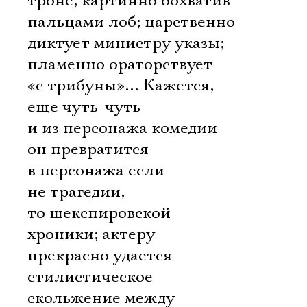
троне, картинно обхватив
Имя
пальцами лоб; царственно
диктует министру указы;
пламенно ораторствует
«с трибуны»… Кажется,
Ознакомиться
еще чуть-чуть 
и из персонажа комедии
он превратится
в персонажа если
не трагедии,
то шекспировской
хроники; актеру
прекрасно удается
стилистическое
скольжение между