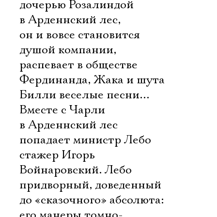
дочерью Розалиндой
в Арденнский лес,
он и вовсе становится
душой компании,
распевает в обществе
Фердинанда, Жака и шута
Билли веселые песни…
Вместе с Чарли
в Арденнский лес
попадает министр Лебо 
стажер Игорь
Войнаровский. Лебо 
придворный, доведенный
до «сказочного» абсолюта:
его манеры томно-