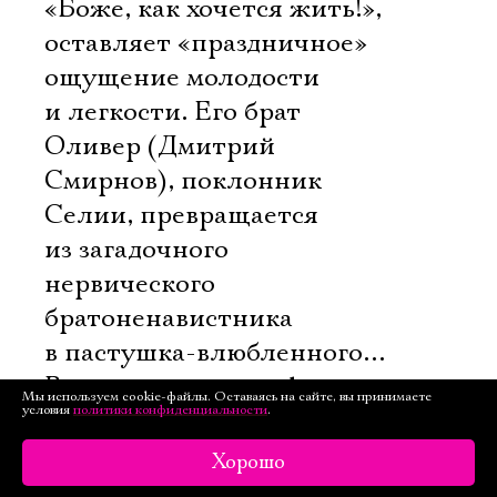
«Боже, как хочется жить!», 
оставляет «праздничное»
ощущение молодости
и легкости. Его брат
Оливер (Дмитрий
Смирнов), поклонник
Селии, превращается
из загадочного
нервического
братоненавистника
в пастушка-влюбленного…
Вот такие метаморфозы
Мы используем cookie-файлы. Оставаясь на сайте, вы принимаете
условия
политики конфиденциальности
.
происходят в Арденнском
лесу!
Хорошо
Даже ветреная