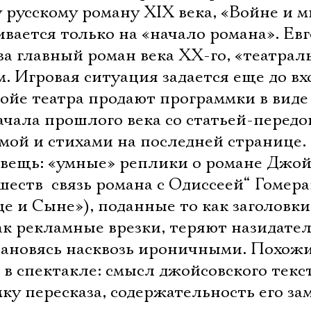
Имя
 русскому роману XIX века, «Войне и 
ивается только на «начало романа». Ев
за главный роман века XX-го, «театрал
м. Игровая ситуация задается еще до вх
Ознакомиться
фойе театра продают программки в виде
чала прошлого века со статьей-передо
мой и стихами на последней странице.
 вещь: «умные» реплики о романе Джой
шеств  связь романа с Одиссеей“ Гомера
тце и Сыне»), поданные то как заголовки
как рекламные врезки, теряют назидате
становясь насквозь ироничными. Похож
 в спектакле: смысл джойсовского текс
мку пересказа, содержательность его з