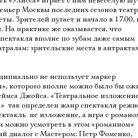
ь «Улисса» играет с ним невеселую шу
ремьер Москвы последних сезонов театр
ты. Зрителей пугает и начало в 17.00, 
. На практике же оказывается, что
пектакля вполне по зубам даже самым
тралам: зрительские места в антракта
ципиально не использует маркер
», которого вполне можно было бы ож
ймса Джойса. «Театральное изложени
  так определен жанр спектакля режи
ектакль  не изложение, а игра с романо
Электропочта
и можно усмотреть в этом «романном»
й диалог с Мастером: Петр Фоменко,