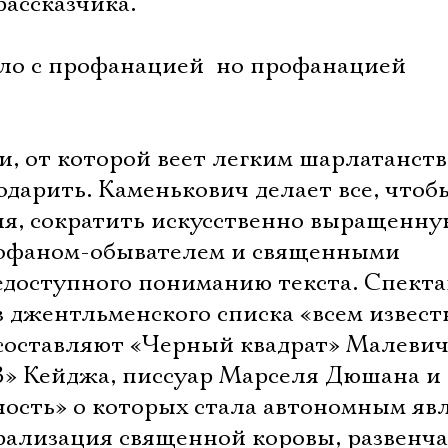
ассказчика.
ло с профанацией  но профанацией
, от которой веет легким шарлатанств
дарить. Каменькович делает все, чтоб
ля, сократить искусственно выращенну
офаном-обывателем и священными
доступного пониманию текста. Спекта
з джентльменского списка «всем извест
 составляют «Черный квадрат» Малевич
33» Кейджа, писсуар Марселя Дюшана и
ость» о которых стала автономным яв
рализация священной коровы, развенч