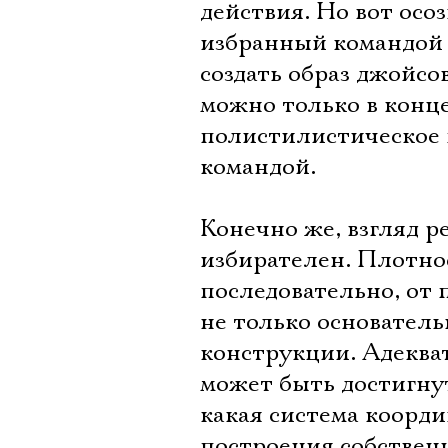
действия. Но вот осо
избранный командой 
создать образ джойсо
можно только в конце
полистилистическое 
командой.
Конечно же, взгляд 
избирателен. Плотнос
последовательно, от 
не только основатель
конструкции. Адеква
может быть достигнут
какая система коорди
построения собственн