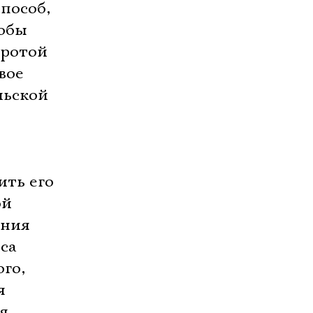
пособ,
тобы
тротой
вое
льской
ить его
ой
ения
са
го,
я
я,