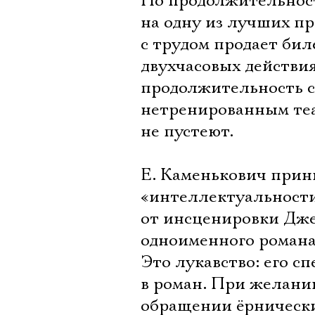
Но продолжительност
на одну из лучших п
с трудом продает биле
двухчасовых действия
продолжительность с
нетренированным теа
не пустеют.
Е. Каменькович прин
«интеллектуальности
от инсценировки Дже
одноименного романа»
Это лукавство: его сп
в роман. При желани
обращении ёрнически