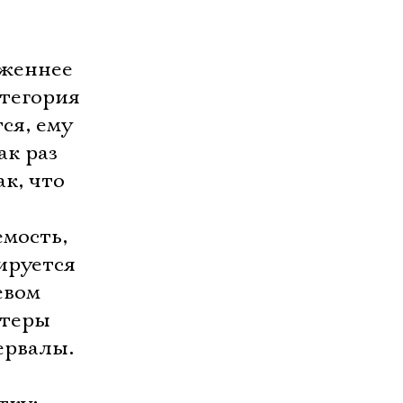
яженнее
атегория
ся, ему
ак раз
к, что
емость,
ируется
евом
ктеры
ервалы.