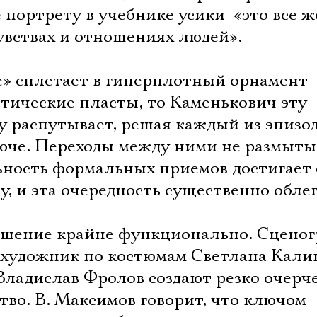
портрету в учебнике усики  «это все ж
чувствах и отношениях людей».
е» сплетает в гиперплотный орнамент
тические пласты, то Каменькович эту
у распутывает, решая каждый из эпизо
юче. Переходы между ними не размыты,
ьность формальных приемов достигает 
ту, и эта очередность существенно обле
ешение крайне функционально. Сцено
 художник по костюмам Светлана Кали
Владислав Фролов создают резко очерч
во. В. Максимов говорит, что ключом