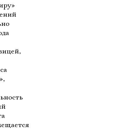
миру»
гений
ьно
ода
вицей,
са
»,
льность
ий
та
амещается