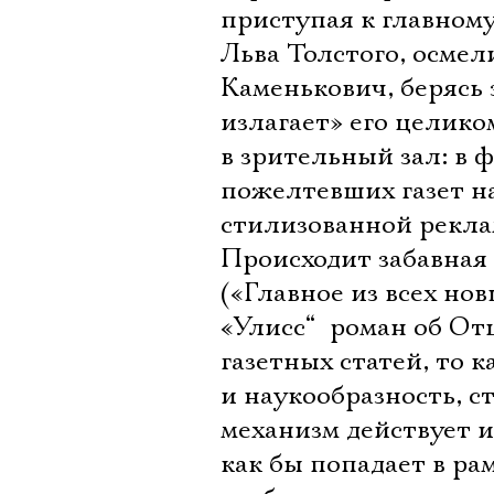
приступая к главному
Льва Толстого, осмел
Каменькович, берясь 
излагает» его целико
в зрительный зал: в 
пожелтевших газет на
стилизованной рекла
Происходит забавная
(«Главное из всех нов
«Улисс“  роман об О
газетных статей, то 
и наукообразность, 
механизм действует и
как бы попадает в ра