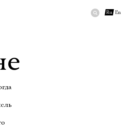
Ru
En
ный сертификат
ры
не
в буфете
огда
ысль
го