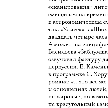
«сканирования» лите
смещаться на времен
к астрономическим су
так, «Улисса» в «Шко
двадцать четыре часа
А может  на специфи
Васильева «Заблумша
озвучивал фактуру д
перкуссии. Е. Камен
в программке С. Хору
романа: «…это все же 
и отношениях людей, в
не мировые, но важны
не краеугольный кам