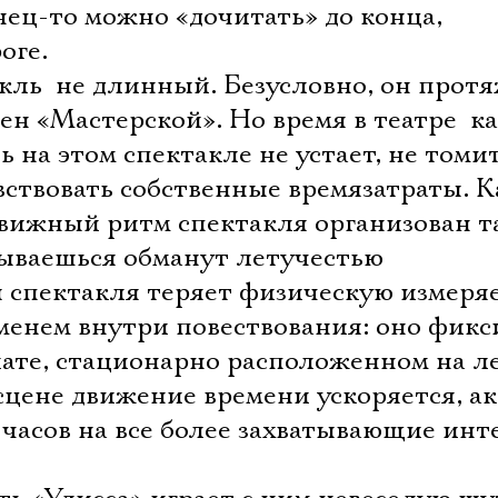
нец-то можно «дочитать» до конца,
оге.
ль  не длинный. Безусловно, он прот
ен «Мастерской». Но время в театре  к
 на этом спектакле не устает, не томит
ствовать собственные времязатраты. К
вижный ритм спектакля организован та
ываешься обманут летучестью
я спектакля теряет физическую измеря
менем внутри повествования: оно фикс
ате, стационарно расположенном на л
сцене движение времени ускоряется, а
часов на все более захватывающие инт