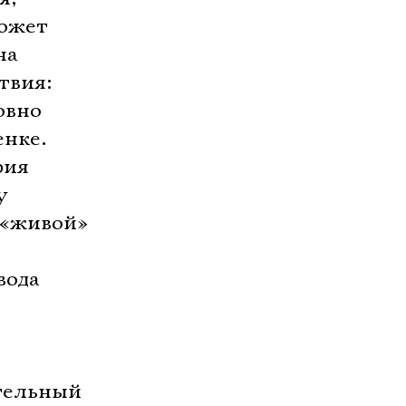
может
на
твия:
овно
енке.
рия
у
 «живой»
вода
ательный