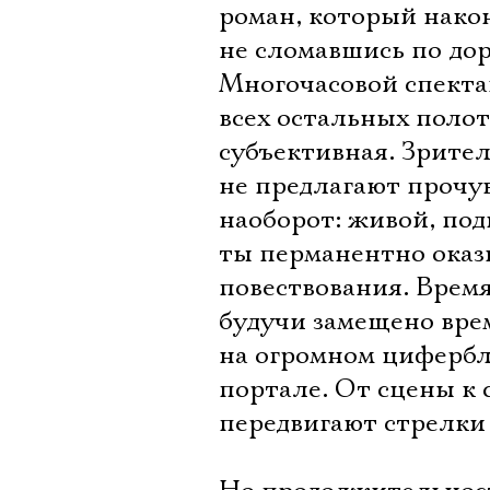
роман, который нако
не сломавшись по дор
Многочасовой спектак
всех остальных полот
субъективная. Зритель
не предлагают прочув
наоборот: живой, под
ты перманентно оказ
повествования. Врем
будучи замещено вре
на огромном цифербл
портале. От сцены к 
передвигают стрелки 