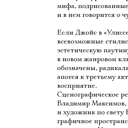
мифа, подрисованные 
и в нем говорится о 
Если Джойс в «Улисс
всевозможные стилис
эстетическую паутин
в новом жанровом кл
обозначены, радикал
апогея к третьему ак
восприятие.
Сценографическое р
Владимир Максимов,
и художник по свету 
графичное пространст