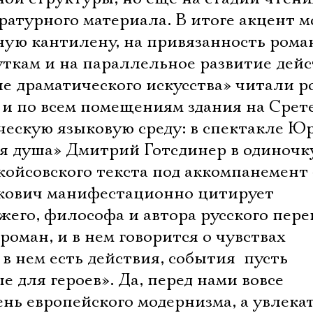
ратурного материала. В итоге акцент 
нyю кантилену, на привязанность рома
ткам и на параллельное развитие дейс
ле драматического искусства» читали р
 и по всем помещениям здания на Срет
ческую языковую среду: в спектакле Ю
я душа» Дмитрий Готсдинер в одиночк
жойсовского текста под аккомпанемент
ькович манифестационно цитирует
жего, философа и автора русского пере
роман, и в нем говорится о чувствах
 нем есть действия, события  пусть
е для героев». Да, перед нами вовсе
ень европейского модернизма, а увлек