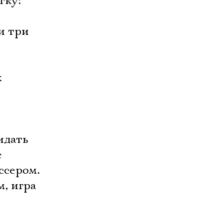
тку:
и три
х
идать
е
ссером.
м, игра