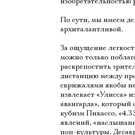
изобретательностью р
По сути, мы имеем де
архиталантливой.
За ощущение легкости
можно только поблаго
раскрепостить зрите
дистанцию между пр
скрижалями якобы не
извлекает «Улисса» и
авангарда», который
кубизм Пикассо, «4.
явлений, «наслышанн
поп-культуры. Десак