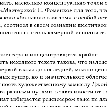
знать, насколько концептуально точен с
«Мастерской П. Фоменко» для того, ч
вского «большого в малом», с особой ос
, соотнося в своем сознании шестичасо
полотно со столь камерной исполните
режиссера и инсценировщика крайне
ть исходного текста такова, что излож
первой главы до последней, можно цен
ных купюр, но и значительного облегч
тность художественному замыслу Джой
а разными путями, в зависимости от то
нат избирается режиссером даже не дл
ой структуры, но еще на стадии чтени