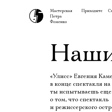
Мастерская
Приходите
С
Петра
В сентябре
С
Фоменко
В октябре
Н
Гастроли
Н
Наши
Доступ для ин
В
Правила посе
В
Как добраться
Ф
«Улисс» Евгения Каме
в конце спектакля на
ты испытываешь еще 
о том, что спектакль 
и режиссерского остр