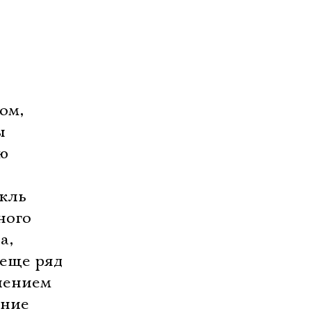
ом,
ы
ю
кль
ного
а,
 еще ряд
лением
ание