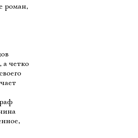
е роман,
дов
 а четко
своего
гчает
граф
нина
енное,