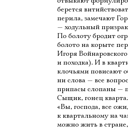
отвыкают формулиров
берется витийствоват
перила, замечают Гор
— ходульный призрак 
По болоту бродит огр
болото на корыте п
Игоря Войнаровского 
и походка). И в квар
клочьями повисают о
ни слова — все вопросы
припасы слопаны — п
Сыщик, гонец кварта
«Вы, господа, все о
к квартальному на ча
можно жить в стране,