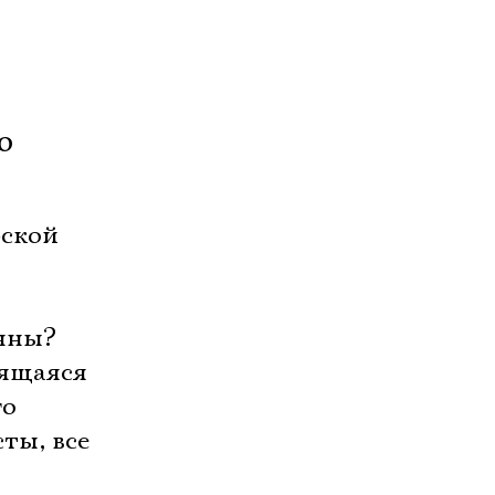
о
рской
нны?
тящаяся
го
ты, все