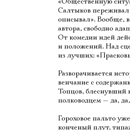
«Общественную ситуа
Салтыков переживал 
описывал». Вообще, 
автора, свободно ада
От комедии идей дейс
и положений. Над сц
из лучших: «Прасковь
Разворачивается ист
венчание с содержан
Топцов, блеснувший 
полководцем — да, да
Гороховое пальто уже
конченый плут, типа