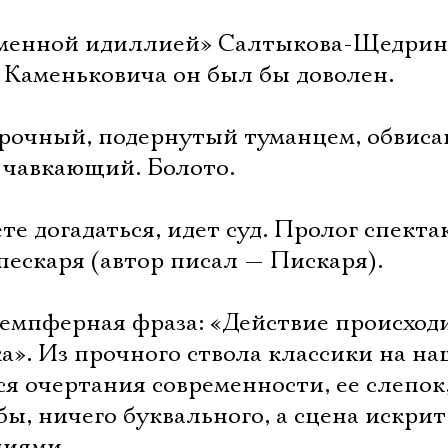
еменной идиллией» Салтыкова-Щедрин
 Каменьковича он был бы доволен.
орочный, подернутый туманцем, обвис
 чавкающий. Болото.
те догадаться, идет суд. Пролог спект
ескаря (автор писал — Пискаря).
демпферная фраза: «Действие происход
а». Из прочного ствола классики на н
я очертания современности, ее слепок
бы, ничего буквального, а сцена искрит
циями.