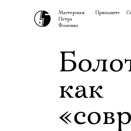
Мастерская
Приходите
С
Петра
В сентябре
С
Фоменко
В октябре
Н
Гастроли
Н
Боло
Доступ для ин
В
Правила посе
В
как
Как добраться
Ф
«сов