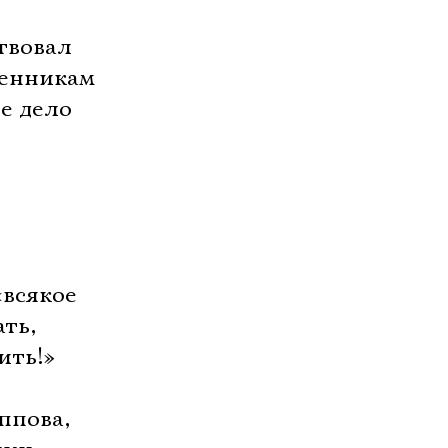
твовал
менникам
е дело
«всякое
ать,
ить!»
ппова,