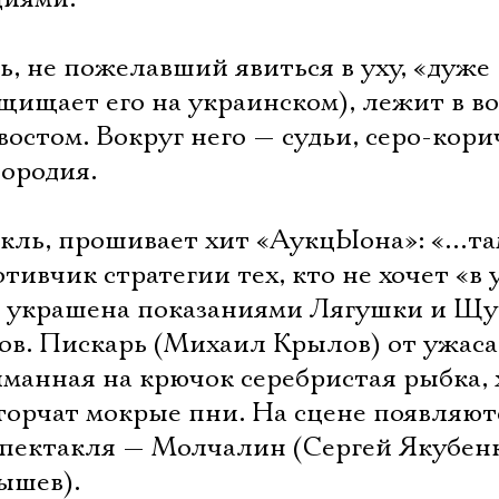
, не пожелавший явиться в уху, «дуже
ащищает его на украинском), лежит в во
остом. Вокруг него — судьи, серо-кор
вородия.
такль, прошивает хит «АукцЫона»: «…та
тивчик стратегии тех, кто не хочет «в 
а украшена показаниями Лягушки и Щу
ов. Пискарь (Михаил Крылов) от ужаса
йманная на крючок серебристая рыбка,
 торчат мокрые пни. На сцене появляют
 спектакля — Молчалин (Сергей Якубен
ышев).