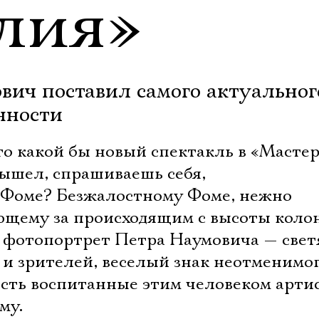
лия»
вич поставил самого актуальног
нности
то какой бы новый спектакль в «Масте
ышел, спрашиваешь себя,
 Фоме? Безжалостному Фоме, нежно
ющему за происходящим с высоты коло
 фотопортрет Петра Наумовича — све
 и зрителей, веселый знак неотменимо
есть воспитанные этим человеком артис
му.