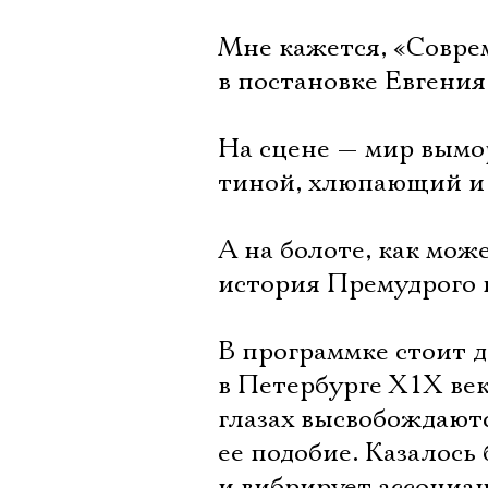
Мне кажется, «Совр
в постановке Евгения
На сцене — мир вым
тиной, хлюпающий и
А на болоте, как може
история Премудрого п
В программке стоит 
в Петербурге Х1Х век
глазах высвобождаютс
ее подобие. Казалось 
и вибрирует ассоциа