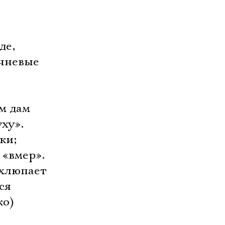
де,
ичневые
м дам
уху».
ки;
 «вмер».
 хлюпает
ся
ко)