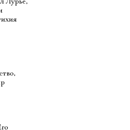
л Лурье,
и
тихия
ство,
ир
,
Его