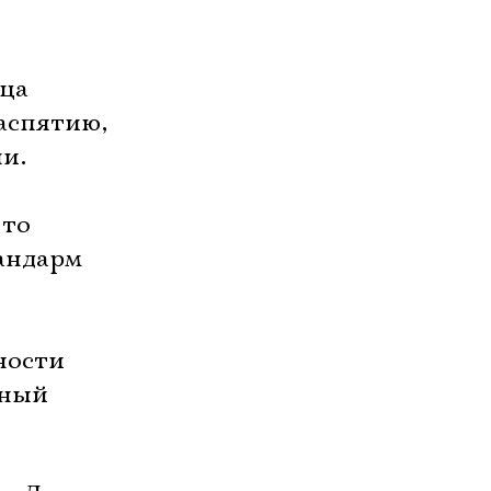
мца
распятию,
ни.
-то
андарм
ности
нный