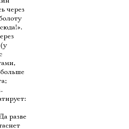
лин
сь через
 болоту
сюда!».
ерез
(у
с
гами,
 больше
та;
.
атирует:
Да разве
гаснет