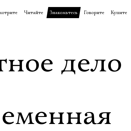
мотрите
Читайте
Знакомьтесь
Говорите
Купите
пектакли
История театра
Пётр Фоменко
Форум
Билеты
еспектакли
Пресса о театре
Евгений Каменькович
Вопросы—ответы
Подароч
а нашей сцене
Новости
Актёры
Контакты
Сувени
тное дело
валидов
идеотека
Архив спектаклей
Режиссёры
Личный приём
Столик 
щения
неклассные чтения
Архив проектов
Художники
отовыставка
Благодарности
Руководство
Библиотека Гумилёва
Сотрудники
ременная
Официальные документы
Юрий Степанов
Владимир Максимов