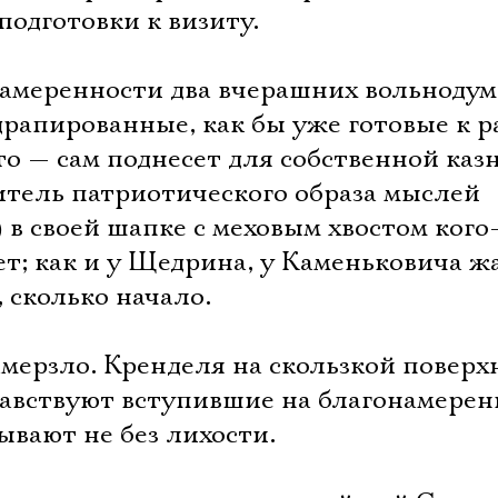
подготовки к визиту.
амеренности два вчерашних вольноду
драпированные, как бы уже готовые к 
то — сам поднесет для собственной каз
тель патриотического образа мыслей
в своей шапке с меховым хвостом кого
т; как и у Щедрина, у Каменьковича ж
, сколько начало.
амерзло. Кренделя на скользкой поверх
дравствуют вступившие на благонамере
ывают не без лихости.