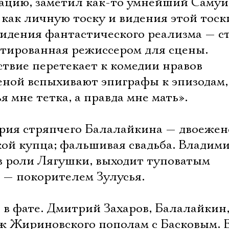
цию, заметил как-то умнейший Самуи
как личную тоску и видения этой тоск
видения фантастического реализма — с
птированная режиссером для сцены.
твие перетекает к комедии нравов
еной вспыхивают эпиграфы к эпизодам,
я мне тетка, а правда мне мать».
ория стряпчего Балалайкина — двоежен
кой купца; фальшивая свадьба. Владим
в роли Лягушки, выходит туповатым
, — покорителем Зулусья.
 в фате. Дмитрий Захаров, Балалайкин
ж Жириновского пополам с Басковым. 