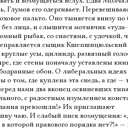
ать и возмущаться вслух. Едва Молча
Имя
ь, Глумов его одергивает. Перевешивая
оховое пальто. Оно тыняется внизу по
без лица, и слышится мотивчик «туда-
омный рыбак, со снастями, с удочкой, ч
Ознакомиться
ереправляется сыщик Кшепшицюльский 
круглые усы, цилиндр, развязный голо
тире, где стены поначалу уставлены кни
бодранные обои. О либеральных идеях
 о том, где куплена эта снедь, а где — 
еред нами два вконец освиневших типа
льного, с радостным изумлением конст
жидания превзошли!» Их приглашают
шку чаю. И слабый писк возмущения: «
 в которой правового порядка нет?!» — 