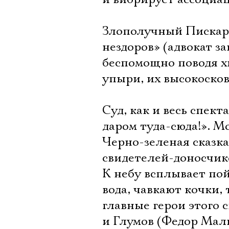
Злополучный Пискарь
нездоров» (адвокат з
беспомощно поводя хв
упыри, их высокоско
Суд, как и весь спек
даром туда-сюда!». Мо
Черно-зеленая сказк
свидетелей-доносчик
К небу всплывает по
вода, чавкают кочки,
главные герои этого
и Глумов (Федор Мал