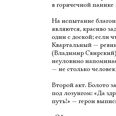
в горячечной панике 
На испытание благон
являются, красиво за
один с доской; если ч
Квартальный — ревни
(Владимир Свирский) 
неуловимо напоминае
— не столько человек
Второй акт. Болото з
под лозунгом: «Да з
путь!» — герои выпис