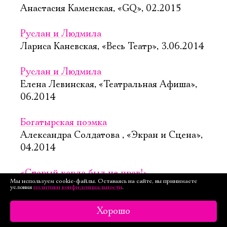
Анастасия Каменская, «GQ», 02.2015
Руслан и Людмила
Лариса Каневская, «Весь Театр», 3.06.2014
Руслан и Людмила
Елена Левинская, «Театральная Афиша»,
06.2014
Богатырская поэмка
Александра Солдатова , «Экран и Сцена»,
04.2014
«Старый карла был не прав!»
Мы используем cookie-файлы. Оставаясь на сайте, вы принимаете
Марина Токарева, «Новая газета»,
условия
политики конфиденциальности
.
28.03.2014
Хорошо
Как Руслан Людмилу спасал: Пушкин-