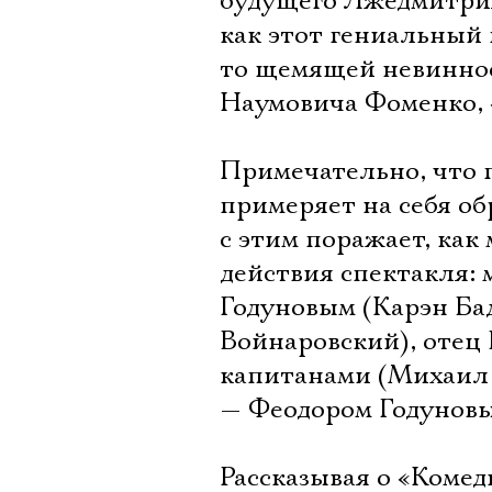
будущего Лжедмитрия
как этот гениальный 
то щемящей невиннос
Наумовича Фоменко, 
Примечательно, что 
примеряет на себя об
с этим поражает, как
действия спектакля:
Годуновым (Карэн Б
Войнаровский), отец
капитанами (Михаил
— Феодором Годуновы
Рассказывая о «Комед