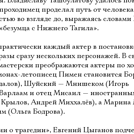
. Владиславу Ташбулатову удалось пок
проходимец проделал путь от человека
тью во взгляде до, выражаясь словами
«безумца с Нижнего Тагила».
практически каждый актер в постановк
разы сразу нескольких персонажей. В с
 мастерски преображаются актеры по х
 монах-летописец Пимен становится Б
адалов), Шуйский — Мнишеком (Игорь
 Варлаам и отец Мисаил — иностранн
 Крылов, Андрей Миххалёв), а Марин
м (Ольга Бодрова).
ии о трагедии», Евгений Цыганов подч