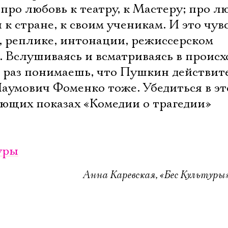
 про любовь к театру, к Мастеру; про л
к стране, к своим ученикам. И это чувс
, реплике, интонации, режиссерском
. Вслушиваясь и всматриваясь в проис
ой раз понимаешь, что Пушкин действит
Наумович Фоменко тоже. Убедиться в э
ующих показах «Комедии о трагедии»
уры
Анна Каревская, «Бес Культуры»,