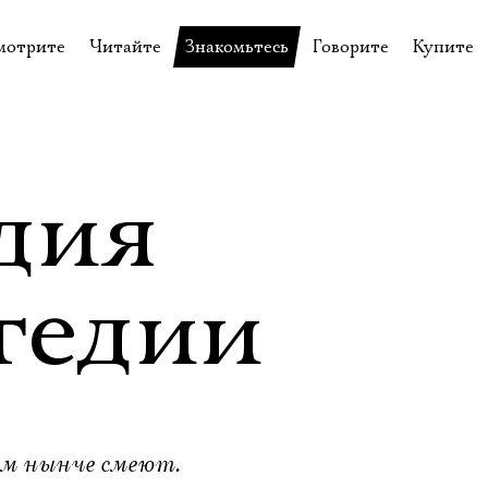
мотрите
Читайте
Знакомьтесь
Говорите
Купите
пектакли
История театра
Пётр Фоменко
Форум
Билеты
еспектакли
Пресса о театре
Евгений Каменькович
Вопросы—ответы
Подароч
а нашей сцене
Новости
Актёры
Контакты
Сувени
дия
валидов
идеотека
Архив спектаклей
Режиссёры
Личный приём
Столик 
щения
неклассные чтения
Архив проектов
Художники
гедии
отовыставка
Благодарности
Руководство
Библиотека Гумилёва
Сотрудники
Официальные документы
Юрий Степанов
Владимир Максимов
ом нынче смеют.