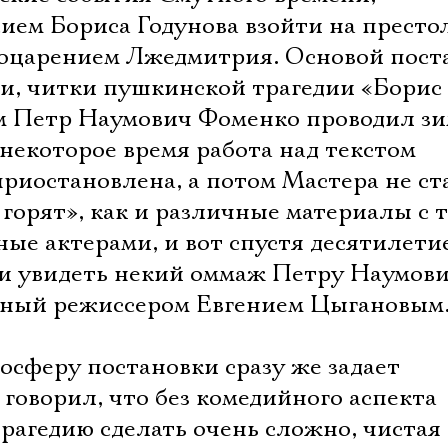
ием Бориса Годунова взойти на престо
оцарением Лжедмитрия. Основой пост
, читки пушкинской трагедии «Борис
ам Петр Наумович Фоменко проводил з
 некоторое время работа над текстом
приостановлена, а потом Мастера не с
горят», как и различные материалы с 
ые актерами, и вот спустя десятилети
ли увидеть некий оммаж Петру Наумови
нный режиссером Евгением Цыгановым
осферу постановки сразу же задает
 говорил, что без комедийного аспекта
рагедию сделать очень сложно, чистая