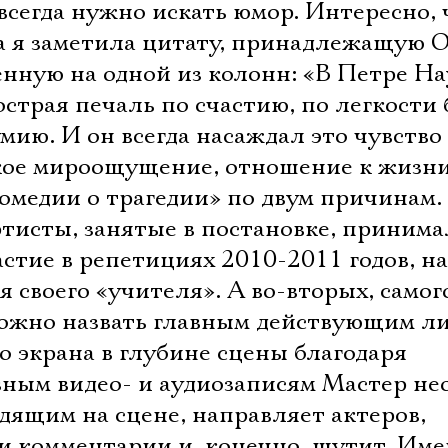
всегда нужно искать юмор. Интересно, 
ра я заметила цитату, принадлежащую 
нную на одной из колонн: «В Петре Н
страя печаль по счастию, по легкости 
умию. И он всегда насаждал это чувство
акое мироощущение, отношение к жизн
Комедии о трагедии» по двум причинам.
ртисты, занятые в постановке, приним
астие в репетициях 2010-2011 годов, 
 своего «учителя». А во-вторых, самог
ожно назвать главным действующим л
о экрана в глубине сцены благодаря
ным видео- и аудиозаписям Мастер не
дящим на сцене, направляет актеров,
ои комментарии и, конечно, шутит. Им