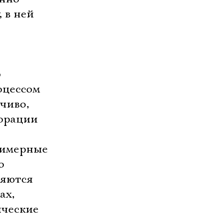
 в ней
о
оцессом
чиво,
корации
гримерные
о
ляются
ах,
ические