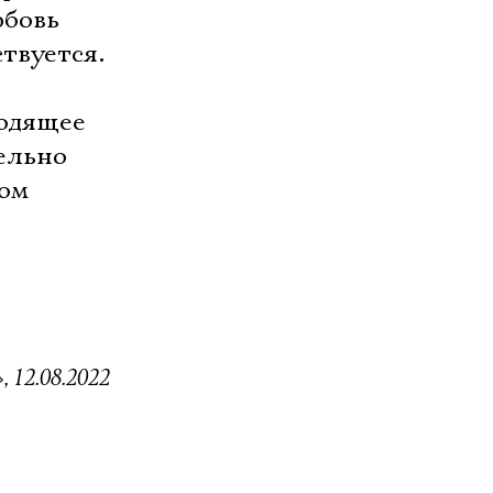
юбовь
твуется.
ходящее
ельно
том
 12.08.2022