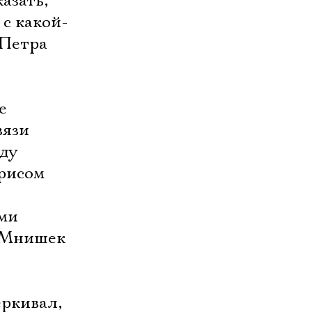
азать,
 с какой-
 Петра
е
вязи
оду
орисом
ыми
а Мнишек
еркивал,