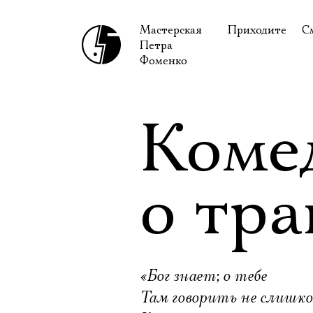
Мастерская
Приходите
С
Петра
В сентябре
С
Фоменко
В октябре
Н
Гастроли
Н
Коме
Доступ для ин
В
Правила посе
В
о тра
Как добраться
Ф
«Бог знает; о тебе
Там говорить не слишк