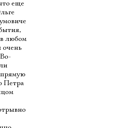
что еще
Ольге
аумовиче
бытия,
 в любом
и очень
 Во-
али
напрямую
о Петра
ицом
отрывно
енно