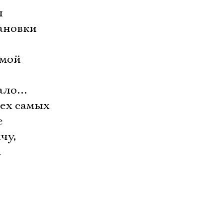
л
ановки
имой
тало…
тех самых
е
чу,
.