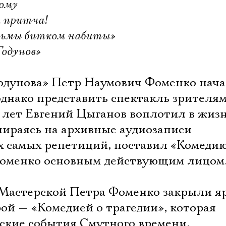
кому
, притча!
юрьмы битком набиты»
Годунов»
одунова» Петр Наумович Фоменко нач
 однако представить спектакль зрителям
2 лет Евгений Цыганов воплотил в жиз
пираясь на архивные аудиозаписи
х самых репетиций, поставил «Комеди
 Фоменко основным действующим лицом
 Мастерской Петра Фоменко закрыли я
ой — «Комедией о трагедии», которая
еские события Смутного времени,