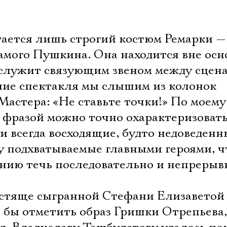
Имя
ается лишь строгий костюм Ремарки —
самого Пушкина. Она находится вне ос
Ознакомиться
служит связующим звеном между сцен
ение спектакля мы слышим из колонок
астера: «Не ставьте точки!» По моему
 фразой можно точно охарактеризоват
и всегда восходящие, будто недоведенн
зу подхватываемые главными героями, ч
анию течь последовательно и непрерыв
стяще сыгранной Стефани Елизаветой
ь бы отметить образ Гришки Отрепьева,