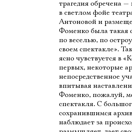
трагедия обречена — 
в светлом фойе теат
Антоновой и размеще
Фоменко была такая о
по веселью, по остро
своем спектакле». Т
ясно чувствуется в «
первых, некоторые а
непосредственное уч
впитывая наставления
Фоменко, пожалуй, м
спектакля. С большог
сохранившимся архив
наблюдает за происхо
размышляет, дает св