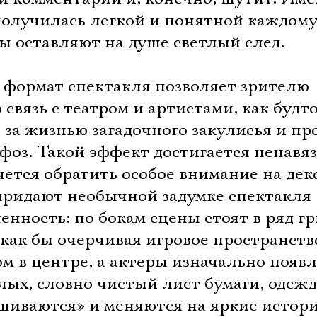
олучилась легкой и понятной каждому,
ы оставляют на душе светлый след.
формат спектакля позволяет зрителю
 связь с театром и артистами, как будт
за жизнью загадочного закулисья и пр
оз. Такой эффект достигается ненавяз
очется обратить особое внимание на де
придают необычной задумке спектакля
енность: по бокам сцены стоят в ряд 
 как бы очерчивая игровое пространств
м в центре, а актеры изначально появ
Электропочта
лых, словно чистый лист бумаги, одежд
шиваются» и меняются на яркие истор