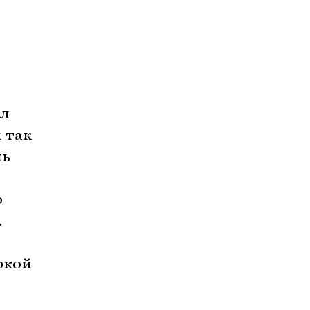
ал
 так
нь
ю
.
ркой