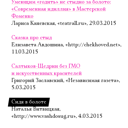
Умеющим «годить» не стыдно за болото:
«Современная идиллия» в Мастерской
Фоменко
Лариса Каневская, «teatrall.ru», 29.03.2015
Сказка про стыд
Елизавета Авдошина, «http://chekhoved.net»,
11.03.2015
Салтыков-Щедрин без ГМО
и искусственных красителей
Григорий Заславский, «Независимая газета»,
5.03.2015
Сидя в болоте
Наталья Витвицкая,
«http://www.vashdosug.ru», 4.03.2015