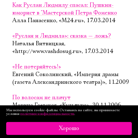
Как Руслан Людмилу спасал: Пушкин-
юморист в "Мастерской Петра Фоменко
Алла Панасенко, «М24.ru», 17.03.2014
«Руслан и Людмила»: сказка — ложь?
Наталья Витвицкая,
«http://www.vashdosug.ru», 17.03.2014
«Не потеряйтесь!»
Евгений Соколинский, «Империя драмы
(газета Александринского театра)», 11.2009
По волосам не плачут
Марина Гаевская, «Культура», 30.11.2006
Мы используем cookie-файлы. Оставаясь на сайте, вы принимаете
условия
политики конфиденциальности
.
Жизненно важное
Алена Данилова, «Взгляд», 20.11.2006
Хорошо