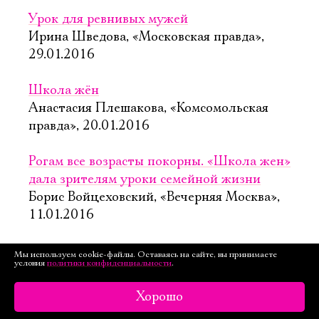
Урок для ревнивых мужей
Ирина Шведова, «Московская правда»,
29.01.2016
Школа жён
Анастасия Плешакова, «Комсомольская
правда», 20.01.2016
Рогам все возрасты покорны. «Школа жен»
дала зрителям уроки семейной жизни
Борис Войцеховский, «Вечерняя Москва»,
11.01.2016
Рыбный день – это не только четверг
Мы используем cookie-файлы. Оставаясь на сайте, вы принимаете
условия
политики конфиденциальности
.
А. Мирошниченко, «http://www.teatron-
journal.ru», 1.04.2015
Хорошо