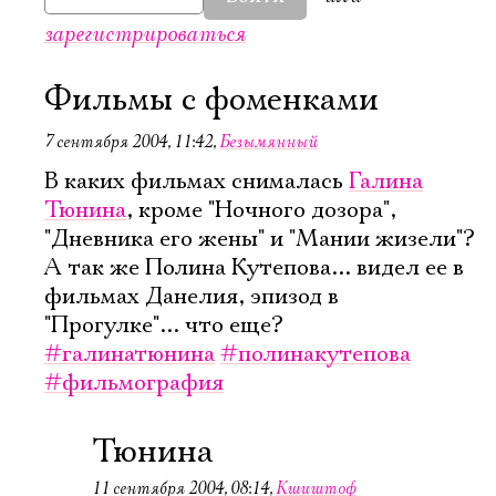
зарегистрироваться
Фильмы с фоменками
7 сентября 2004, 11:42
,
Безымянный
В каких фильмах снималась
Галина
Тюнина
, кроме "Ночного дозора",
"Дневника его жены" и "Мании жизели"?
А так же Полина Кутепова... видел ее в
фильмах Данелия, эпизод в
"Прогулке"... что еще?
#галинатюнина
#полинакутепова
#фильмография
Тюнина
11 сентября 2004, 08:14
,
Кшиштоф