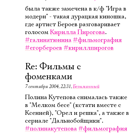
была также замечена в к/ф "Игра в
модерн" - такая дурацкая киношка,
где артист Бероев разговаривает
голосом
Кирилла Пирогова
.
#галинатюнина
#фильмография
#егорбероев
#кириллпирогов
Re: Фильмы с
фоменками
7 сентября 2004, 22:31
,
Безымянный
Полина Кутепова снималась также
в "Мелком бесе" (кстати вместе с
Ксенией), "Орел и решка", а также в
сериале "Дальнобойщики".
#полинакутепова
#фильмография