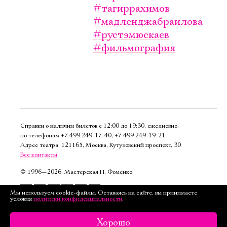
#тагиррахимов
#мадленджабраилова
#рустэмюскаев
#фильмография
Справки о наличии билетов с 12:00 до 19:30, ежедневно,
по телефонам
+7 499 249‑17‑40
,
+7 499 249‑19‑21
Адрес театра: 121165, Москва, Кутузовский проспект, 30
Все контакты
©
1996—2026, Мастерская П. Фоменко
Подписаться
Мы используем cookie-файлы. Оставаясь на сайте, вы принимаете
условия
политики конфиденциальности
.
на рассылку
Версия для слабовидящих
Хорошо