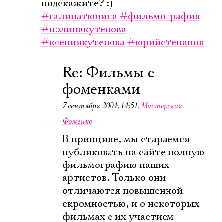
подскажите? :)
#галинатюнина
#фильмография
#полинакутепова
#ксениякутепова
#юрийстепанов
Re: Фильмы с
фоменками
7 сентября 2004, 14:51
,
Мастерская
Фоменко
В принципе, мы стараемся
публиковать на сайте полную
фильмографию наших
артистов. Только они
отличаются повышенной
скромностью, и о некоторых
фильмах с их участием