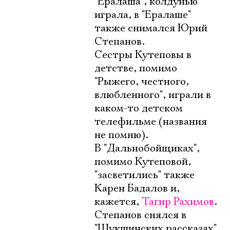
"Ералаша", колдунью
играла, в "Ералаше"
также снимался Юрий
Степанов.
Сестры Кутеповы в
детстве, помимо
"Рыжего, честного,
влюбленного", играли в
каком-то детском
телефильме (названия
не помню).
В "Дальнобойщиках",
помимо Кутеповой,
"засветились" также
Карен Бадалов и,
кажется,
Тагир Рахимов
.
Степанов снялся в
"Шукшинских рассказах".