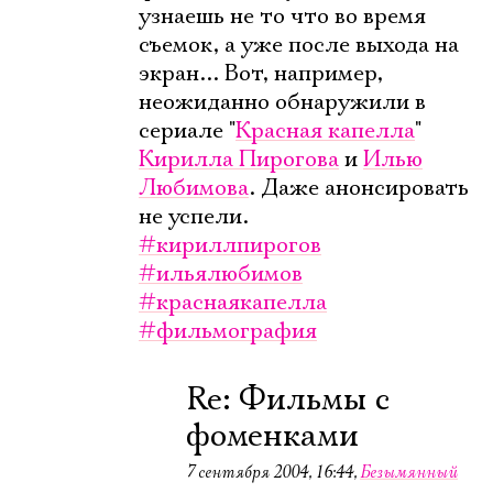
узнаешь не то что во время
съемок, а уже после выхода на
экран... Вот, например,
неожиданно обнаружили в
сериале "
Красная капелла
"
Кирилла Пирогова
и
Илью
Любимова
. Даже анонсировать
не успели.
#кириллпирогов
#ильялюбимов
#краснаякапелла
#фильмография
Re: Фильмы с
фоменками
Электропочта
7 сентября 2004, 16:44
,
Безымянный