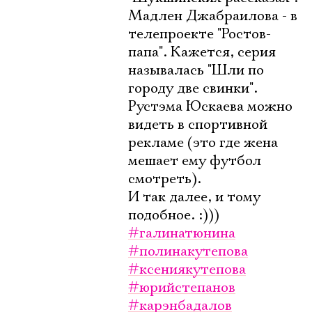
Мадлен Джабраилова - в
телепроекте "Ростов-
папа". Кажется, серия
называлась "Шли по
городу две свинки".
Рустэма Юскаева можно
видеть в спортивной
рекламе (это где жена
мешает ему футбол
смотреть).
И так далее, и тому
подобное. :)))
#галинатюнина
#полинакутепова
#ксениякутепова
#юрийстепанов
#карэнбадалов