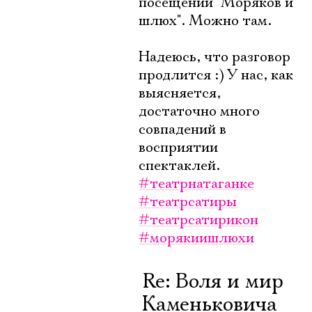
посещении "Моряков и
шлюх". Можно там.
Надеюсь, что разговор
продлится :) У нас, как
выясняется,
достаточно много
совпадений в
восприятии
спектаклей.
#театрнатаганке
#театрсатиры
#театрсатирикон
#морякиишлюхи
Re: Воля и мир
Каменьковича