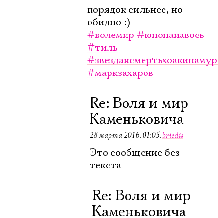
порядок сильнее, но
обидно :)
#волемир
#юнонаиавось
#тиль
#звездаисмертьхоакинаму
#маркзахаров
Re: Воля и мир
Каменьковича
28 марта 2016, 01:05
,
briedis
Это сообщение без
текста
Re: Воля и мир
Каменьковича