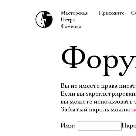
Мастерская
Приходите
С
Петра
В сентябре
С
Фоменко
В октябре
Н
Фор
Гастроли
Н
Доступ для ин
В
Правила посе
В
Как добраться
Ф
Вы не имеете права писат
Если вы зарегистрирован
вы можете использовать 
Забытый пароль можно
в
Имя:
Паро