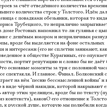
роев за счёт отведённого количества времени
ньшего количества строк у Толстого. Идём дал
евица с повадками обезьянки, которая то кид
ориса Трубецкого, то неприлично запрыгивает
 в доме Ростовых напомнил то ли гулянья с цы
рике с дешёвым юмором и неприличным разну
опы, вроде бы выделяется на фоне остальных
и и интересами (его не сплетни занимают, ка
оведенное в обществе Курагиных, его опускает
ости, портит репутацию и словно бы не даёт
то основные моменты за три с половиной час
се спектакля. И главное. Финал. Болконский с
грает на нём "песню бессмысленной войны" и 
 в виде чёрной накидки, которой накрывают е
ь автор этим зрелищем, вроде бы по тексту (п
з контекста), каковО его отношение к Толсто
, к русской душе, которую мы полюбили когда