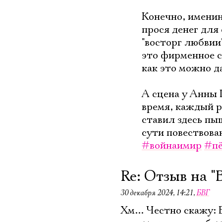
Конечно, именин
прося денег для
"восторг любвии
это фирменное с
как это можно д
А сцена у Анны 
время, каждый р
ставил здесь пы
сути повествова
#войнаимир
#п
Re: Отзыв на "
30 декабря 2024, 14:21
,
БВГ
Хм... Честно скажу: