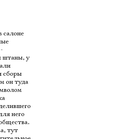
в салоне
ные
-
и штаны, у
вали
и сборы
ем он туда
имволом
ка
зделившего
для него
 общества.
а, тут
атительное