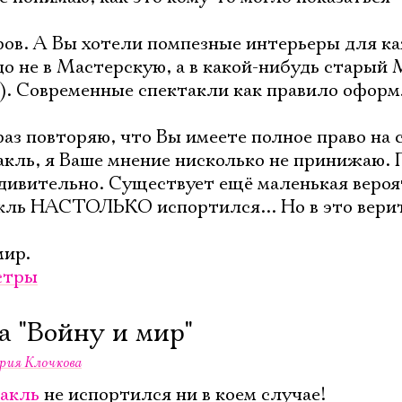
ров. А Вы хотели помпезные интерьеры для к
до не в Мастерскую, а в какой-нибудь стары
я). Современные спектакли как правило офор
раз повторяю, что Вы имеете полное право на 
такль, я Ваше мнение нисколько не принижаю. 
удивительно. Существует ещё маленькая вероя
акль НАСТОЛЬКО испортился... Но в это верит
мир.
стры
а "Войну и мир"
рия Клочкова
акль
не испортился ни в коем случае!