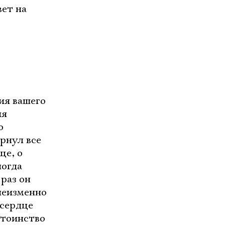
вет на
ия вашего
ия
о
рнул все
ще, о
ногда
раз он
неизменно
 сердце
стоинство