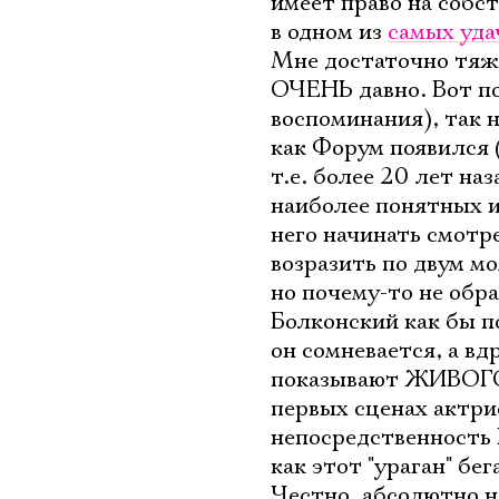
имеет право на собст
в одном из
самых уда
Мне достаточно тяже
ОЧЕНЬ давно. Вот п
воспоминания), так н
как Форум появился (
т.е. более 20 лет на
наиболее понятных и
него начинать смотр
возразить по двум м
но почему-то не обр
Болконский как бы по
он сомневается, а вд
показывают ЖИВОГО ч
первых сценах актри
непосредственность 
как этот "ураган" бе
Честно, абсолютно н