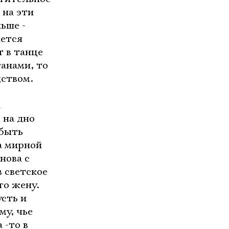
 на эти
ьше -
ается
 в танце
ганами, то
дством.
к
 на дно
 быть
а мирной
нова с
в светское
го жену.
усть и
му, чье
 -то в