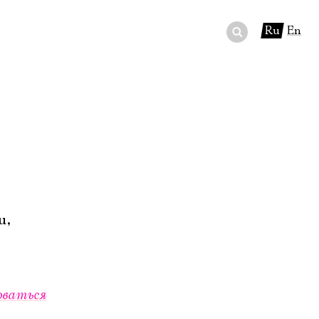
Ru
En
ный сертификат
ры
в буфете
u,
оваться