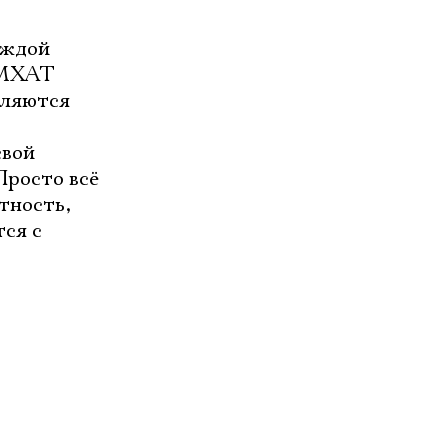
аждой
й МХАТ
мляются
свой
Просто всё
тность,
ся с