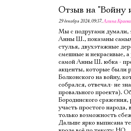
Отзыв на "Войну 
29 декабря 2024, 09:37
,
Алина Краева
Мы с подругами думали, з
Анны Ш., показаны самы
стулья, двухэтажные дер
смешные и некрасивые, а
самой Анны Ш. юбка - пр
акценты, которые были р
Болконского на войну, ко
собрался, отвечал- не зн
провального проекта). О
Бородинского сражения, р
участь простого народа,
только возможность сбеж
Дальше ярко выписана те
вроде всё по тексту, НО.