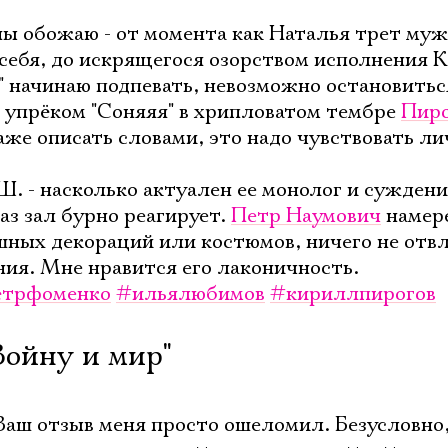
ы обожаю - от момента как Наталья трет муж
 себя, до искрящегося озорством исполнения К
" начинаю подпевать, невозможно остановиться
 упрёком "Соняяя" в хрипловатом тембре
Пиро
аже описать словами, это надо чувствовать ли
Ш. - насколько актуален ее монолог и суждени
аз зал бурно реагирует.
Петр Наумович
намер
шных декораций или костюмов, ничего не отвл
ния. Мне нравится его лаконичность.
ётрфоменко
#ильялюбимов
#кириллпирогов
Войну и мир"
 Ваш отзыв меня просто ошеломил. Безусловно