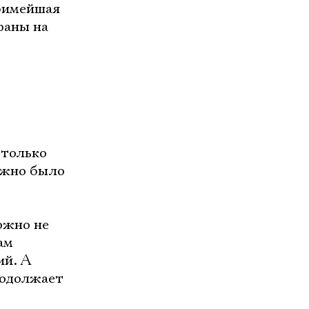
юбимейшая
раны на
столько
ожно было
ожно не
ам
ий. А
родолжает