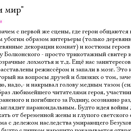
и мир"
я
ачем с первой же сцены, где герои общаются 
м убогим образом интерьеры (только деревян
евянные декорации комнат) и костюмы героев 
 у Болконского - просто трикотажный свитер 
озрачные лохмотья и т.д. Ещё нас заинтересо
асставлены режиссёром и запали в мозг. Это 
торый на вопросы друзей и близких о том, зач
аю, надо,- и накрывал голову медным тазом (с
браз любимейшего читателями героя, участни
аненого и погибшего за Родину, осознанно ра
 выглядит параноидальным. Будто идея войны 
ать от беременной жены и глупого светского
ма с дележом наследства умирающего Безухов
.. будто слишком нарочито показывается отвр