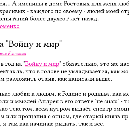
я... А именины в доме Ростовых для меня л
красивых - каждого по своему - людей моей ст
испытаний более двухсот лет назад.
оменко
а "Войну и мир"
рия Клочкова
Электропочта
в год на "
Войну и мир
" обязательно, это же на
ктакль, что в голове не укладывается, как м
ом разложить отзыв, как написали выше.
Имя
лько любви к людям, к Родине и родным, как м
оли и мыслей Андрея в его ответе "не знаю" - т
ько текстом, всем нутром выдаёт спектр эмоц
ом или прощания с отцом, где старый князь п
Ознакомиться
 я там как начинаю рыдать, так и всё.