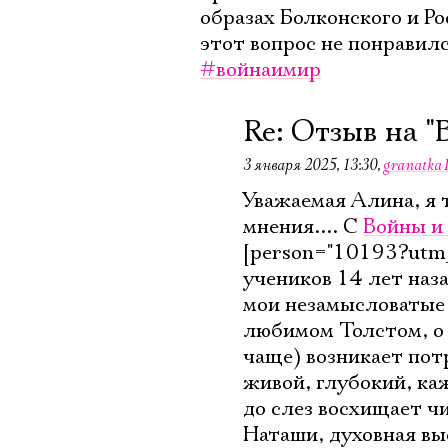
образах Болконского и Ро
этот вопрос не понравил
#войнаимир
Re: Отзыв на "
3 января 2025, 13:30
,
granatka
Уважаемая Алина, я 
мнения.... С
Войны и
[person="10193?utm_
учеников 14 лет наз
мои незамысловатые 
любимом Толстом, о ге
чаще) возникает пот
живой, глубокий, ка
до слез восхищает ч
Наташи, духовная вы