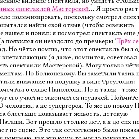
венное видение спектакля, но увидеть стольк
чных спектаклей Мастерской
... Я просто рас
ло полемизировать, поскольку смотрел спек
опытался найти свой отзыв (чтобы освежить
е нашел и понял: я посмотрел спектакль еще д
а появился он незадолго до премьеры "
Трёх с
зад. Но чётко помню, что этот спектакль был 
 впечатляющих (я даже, помнится, советовал
еть спектакли Мастерской). Могу только чёт
оментам. По Болконскому. Вы заметили тазик н
атили внимание на подушку в виде треуголки:
мечтал о славе Наполеона. Но и тазик - тоже 
руг его участие закончится неудачей. Поймите
еловека, а не супергероя. То же по поводу 
са блестяще показывает живость, детскую
Наташи. Вот прошло столько лет, а я до сих 
гает по сцене. Это так естественно было показ
е понимаю, как это кому-то могло показаться