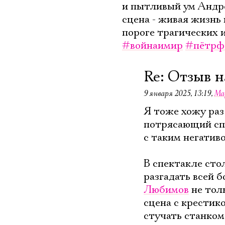
и пытливый ум Андре
сцена - живая жизнь 
пороге трагических 
#войнаимир
#пётрф
Re: Отзыв н
9 января 2025, 13:19
,
Ма
Я тоже хожу раз 
потрясающий спе
с таким негатив
В спектакле сто
разгадать всей б
Любимов
не тол
сцена с крестик
стучать станком,