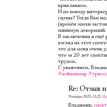
кривлянием.
И по поводу интерье
сцены? Тогда Вам на
(времён эпохи засто
минимум декораций.
В заключении я ещё 
взгляд на этот спек
это для меня очень 
что за 20 лет спект
трудом.
С уважением, Влади
#войнаимир
#трисе
Re: Отзыв н
9 января 2025, 13:25
,
Ма
Владимир,
спект