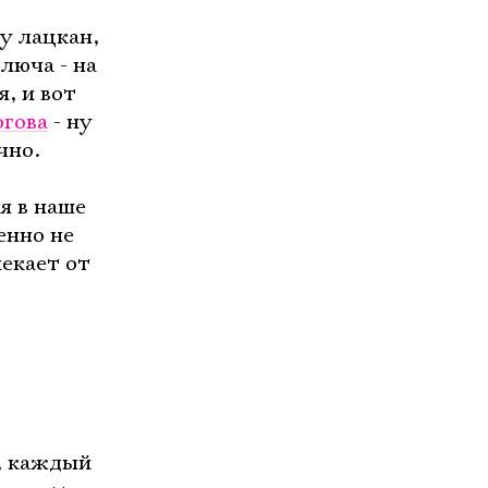
у лацкан,
люча - на
, и вот
гова
- ну
чно.
я в наше
енно не
екает от
, каждый