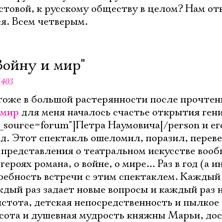
стовой, к русскому обществу в целом? Нам от
ся. Всем четверым.
Войну и мир"
1403
тоже в большой растерянности после прочтен
 мир
для меня началось счастье открытия ген
source=forum"]Петра Наумовича[/person и ег
ад. Этот спектакль ошеломил, поразил, переве
представления о театральном искусстве вооб
роях романа, о войне, о мире... Раз в год (а и
ребность встречи с этим спектаклем. Каждый 
ждый раз задает новые вопросы и каждый раз 
истота, детская непосредственность и пылкое
сота и душевная мудрость княжны Марьи, до