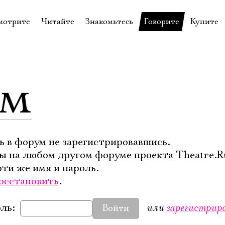
мотрите
Читайте
Знакомьтесь
Говорите
Купите
пектакли
История театра
Пётр Фоменко
Форум
Билеты
еспектакли
Пресса о театре
Евгений Каменькович
Вопросы—ответы
Подароч
ум
а нашей сцене
Новости
Актёры
Контакты
Сувени
валидов
идеотека
Архив спектаклей
Режиссёры
Личный приём
Столик 
щения
неклассные чтения
Архив проектов
Художники
отовыставка
Благодарности
Руководство
ь в форум не зарегистрировавшись.
ы на любом другом форуме проекта Theatre.R
Библиотека Гумилёва
Сотрудники
эти же имя и пароль.
Официальные документы
Юрий Степанов
осстановить
.
Владимир Максимов
или
зарегистрир
ль:
Войти