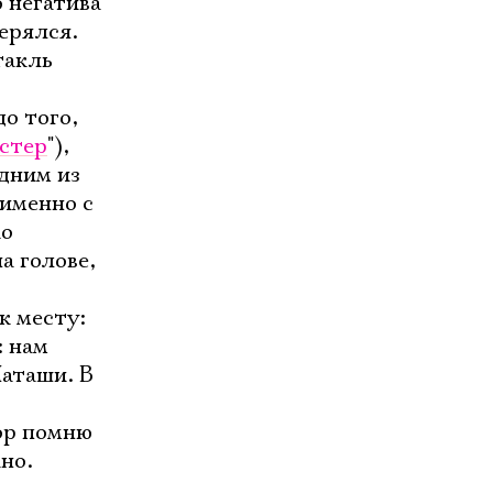
о негатива
терялся.
такль
о того,
естер
"),
одним из
 именно с
ко
а голове,
к месту:
: нам
Наташи. В
пор помню
ано.