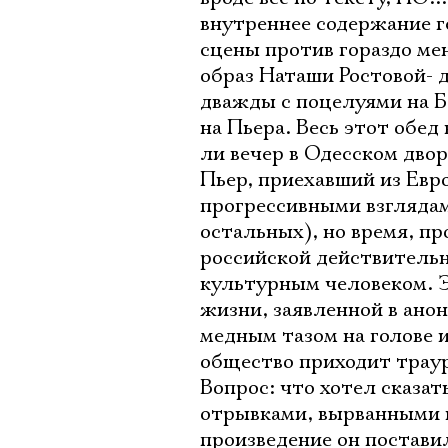
внутреннее содержание ге
сцены против гораздо ме
образ Наташи Ростовой- д
дважды с поцелуями на Б
на Пьера. Весь этот обед
ли вечер в Одесском дво
Пьер, приехавший из Евр
прогрессивными взглядам
остальных), но время, пр
российской действительн
культурным человеком. Э
жизни, заявленной в анон
медным тазом на голове и
общество приходит траур
Вопрос: что хотел сказат
отрывками, вырванными и
произведение он поставил