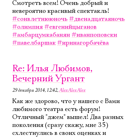
Смотреть всем! Очень добрый и
невероятно красивый спектакль!
#сонвлетнююночь
#двенадцатаяночь
#олимпия
#евгенийцыганов
#амбарцумкабанян
#иванпоповски
#павелбаршак
#иринагорбачёва
Re: Илья Любимов,
Вечерний Ургант
29 декабря 2014, 12:42
,
AlexAlexAlex
Как же здорово, что у нашего с Вами
любимого театра есть форум!
Отличный "джем" вышел! Два разных
поколения (сразу скажу, мне 35)
схлестнулись в своих оценках и