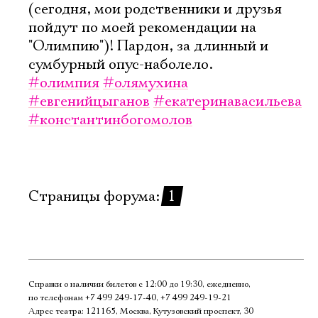
(сегодня, мои родственники и друзья
пойдут по моей рекомендации на
"Олимпию")! Пардон, за длинный и
сумбурный опус-наболело.
#олимпия
#олямухина
#евгенийцыганов
#екатеринавасильева
#константинбогомолов
Страницы форума:
1
Справки о наличии билетов с 12:00 до 19:30, ежедневно,
по телефонам
+7 499 249‑17‑40
,
+7 499 249‑19‑21
Адрес театра: 121165, Москва, Кутузовский проспект, 30