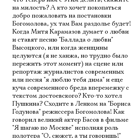
на милость? А кто хочет покопаться
добро пожаловать на постановки
Богомолова, ух там Вам раздолье будет!
Когда Митя Карамазов думает о любви
и ставят песню "Баллада о любви"
Высоцкого, или когда женщины
целуются (я не ханжа, но трудно было
пережить этот момент) на сцене или
репортаж журналистов современных
или песня "я люблю тебя дима" и еще
куча современного бреда вперемежку с
текстом достоевского? Кто-то хотел
Пушкина? Сходите в Ленком на "Бориса
Годунова" режиссера Богомолова! Как
говорил великий актер Басов в фильме
"Я шагаю по Москве" исполняя роль
полотера "О, сюжет, а ты говоришь!"