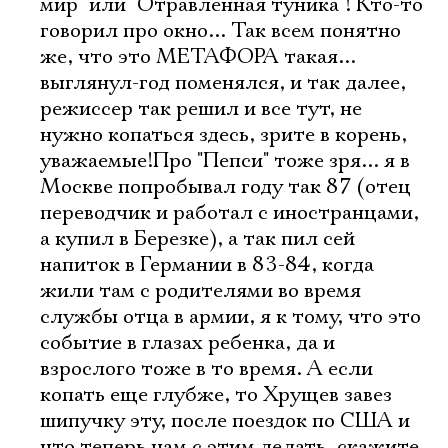
мир" или "Отравленная туника"! Кто-то
говорил про окно... Так всем понятно
же, что это МЕТАФОРА такая...
выглянул-год поменялся, и так далее,
режиссер так решил и все тут, не
нужно копаться здесь, зрите в корень,
уважаемые!Про "Пепси" тоже зря... я в
Москве попробывал году так 87 (отец
переводчик и работал с иностранцами,
а купил в Березке), а так пил сей
напиток в Германии в 83-84, когда
жили там с родителями во время
службы отца в армии, я к тому, что это
событие в глазах ребенка, да и
взрослого тоже в то время. А если
копать еще глубже, то Хрущев завез
шипучку эту, после поездок по США и
что теперь нам с этим делать, скажите