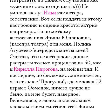
Петрова))), а в данном случае мне как
Электропочта
мужчине сложно оценивать))) Не
умоляя заслуг
Ильи
как актера,
естественно! Вот если поддаться этому
Имя
настроению и оценке красоты актрис,
например... то по меткому
высказыванию Ирины Юлиановны,
(кассира театра) для меня, Полина
Агуреева-"впереди планеты всей"!
Ознакомиться
Считаю, что ее актерские данные
раскрыты только процентов на 50, как
и
Кирилла Пирогова
, на мой взгляд. И
последнее, по фильмам... мне кажется,
что сильнее "Прогулки", где человек 12
играют Фоменок, ничего лучше не
было, да и не будет, наверное!
Вспоминаю, с каким колоссальным
удовольствием смотрел этот фильм