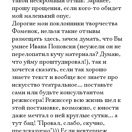
такой нескромный отзыв! Заранее,
прошу прощения, если кого-то обидет
мой маленький опус.
Дорогие мои поклонники творчества
Фоменок, нельзя такие отзывы
размещать здесь, зачем думать, что Вы
умнее Ивана Поповски (неужели он не
перелопатил кучу материала? Думаю,
что уйму проштудировал!), так и
хочется сказать, если так хорошо
знаете текст и вообще все знаете про
искусство театральное... поставьте
сами или будьте консультантом
режиссера! Режиссер всю жизнь шел к
этой постановке, возможно, с юности
даже мечтал о ней круглые сутки... а
тут бац! "Провал, слабо, скучно,
предсказуемо"))) Если невтерпеж