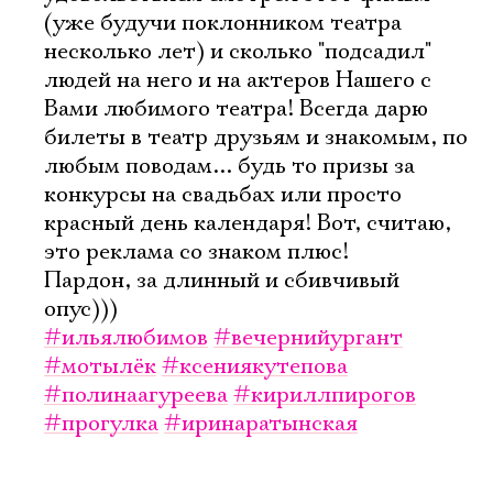
(уже будучи поклонником театра
несколько лет) и сколько "подсадил"
людей на него и на актеров Нашего с
Вами любимого театра! Всегда дарю
билеты в театр друзьям и знакомым, по
любым поводам... будь то призы за
конкурсы на свадьбах или просто
красный день календаря! Вот, считаю,
это реклама со знаком плюс!
Пардон, за длинный и сбивчивый
опус)))
#ильялюбимов
#вечернийургант
#мотылёк
#ксениякутепова
#полинаагуреева
#кириллпирогов
#прогулка
#иринаратынская