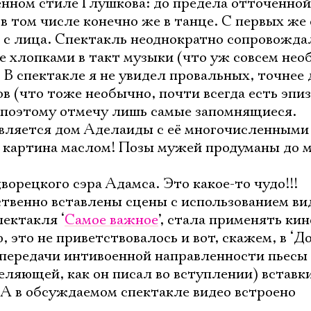
нном стиле Глушкова: до предела отточенной
в том числе конечно же в танце. С первых же
я с лица. Спектакль неоднократно сопровожда
 хлопками в такт музыки (что уж совсем нео
 В спектакле я не увидел провальных, точнее
в (что тоже необычно, почти всегда есть эпи
 поэтому отмечу лишь самые запомнящиеся.
оявляется дом Аделаиды с её многочисленными
 картина маслом! Позы мужей продуманы до 
дворецкого сэра Адамса. Это какое-то чудо!!!
ственно вставлены сцены с использованием ви
ектакля ‘
Самое важное
’, стала применять кин
, это не приветствовалось и вот, скажем, в ‘До
 передачи интивоенной направленности пьесы 
еляющей, как он писал во вступлении) вставк
. А в обсуждаемом спектакле видео встроено