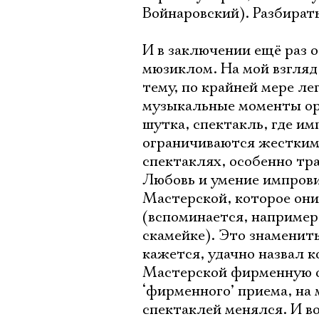
Войнаровский). Разбирать
И в заключении ещё раз о
мюзиклом. На мой взгля
тему, по крайней мере л
музыкальные моменты орг
шутка, спектакль, где и
ограничиваются жесткими
спектаклях, особенно тра
Любовь и умение импровиз
Мастерской, которое они
(вспоминается, например,
скамейке). Это знаменит
кажется, удачно назвал 
Мастерской фирменную ос
‘фирменного’ приема, на 
спектаклей менялся. И в