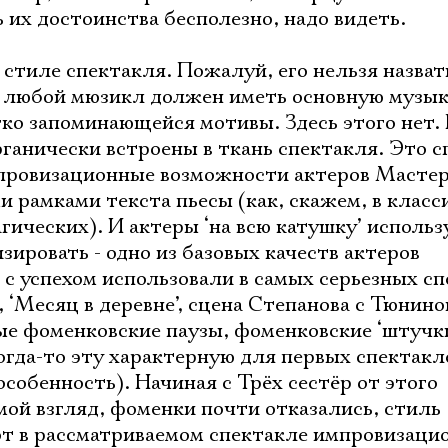
 их достоинства бесполезно, надо видеть.
 стиле спектакля. Пожалуй, его нельзя назват
д любой мюзикл должен иметь основную музы
егко запоминающейся мотивы. Здесь этого нет.
анически встроены в ткань спектакля. Это с
мпровизационные возможности актеров Мастер
 рамками текста пьесы (как, скажем, в класс
гических). И актеры ‘на всю катушку’ использ
ировать - одно из базовых качеств актеров
 с успехом использовали в самых серьезных с
 ‘Месяц в деревне’, сцена Степанова с Тюнино
ые фоменковские паузы, фоменковские ‘штучки
когда-то эту характерную для первых спектакл
обенность). Начиная с Трёх сестёр от этого
мой взгляд, фоменки почти отказались, стиль
от в рассматриваемом спектакле импровизаци