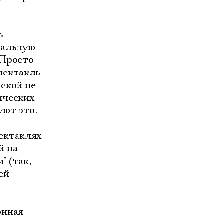
ь
кальную
 Просто
пектакль-
ской не
ических
уют это.
пектаклях
й на
’ (так,
ей
онная