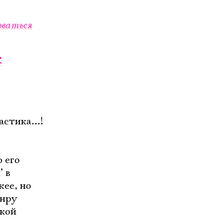
оваться
к
стика...!
 его
 в
жее, но
анру
ской