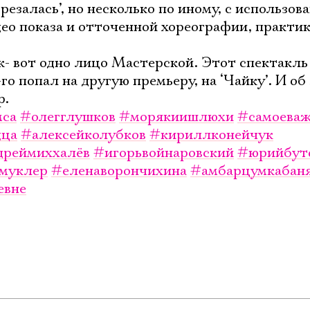
езалась’, но несколько по иному, с использов
ео показа и отточенной хореографии, практи
к- вот одно лицо Мастерской. Этот спектакль
го попал на другую премьеру, на ‘Чайку’. И об
р.
мса
#олегглушков
#морякиишлюхи
#самоева
дца
#алексейколубков
#кириллконейчук
дреймиххалёв
#игорьвойнаровский
#юрийбут
муклер
#еленаворончихина
#амбарцумкабан
евне