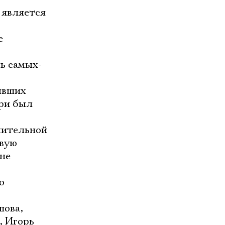
 является
е
ь самых-
бывших
ри был
ачительной
овую
не
о
шова,
, Игорь