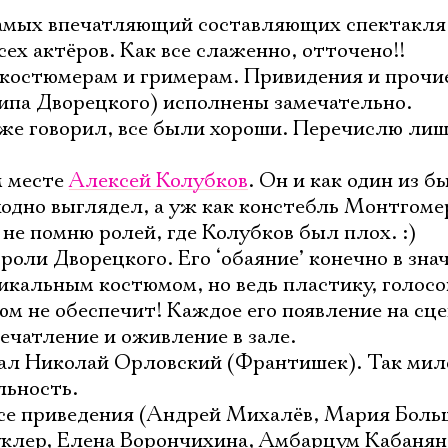
Электропочта
самых впечатляющий составляющих спектакля
ех актёров. Как все слаженно, отточено!!
 костюмерам и гримерам. Привидения и прочи
Имя
ипа Дворецкого) исполнены замечательно.
 уже говорил, все были хороши. Перечислю лиш
м месте
Алексей Колубков
. Он и как один из 
одно выглядел, а уж как констебль Монтгоме
Ознакомиться
не помню ролей, где Колубков был плох. :)
роли Дворецкого. Его ‘обаяние’ конечно в зн
икальным костюмом, но ведь пластику, голос
м не обеспечит! Каждое его появление на сце
ечатление и оживление в зале.
рал Николай Орловский (Франтишек). Так мил
льность.
все приведения (Андрей Михалёв, Мария Боль
клер, Елена Ворончихина, Амбарцум Кабанян