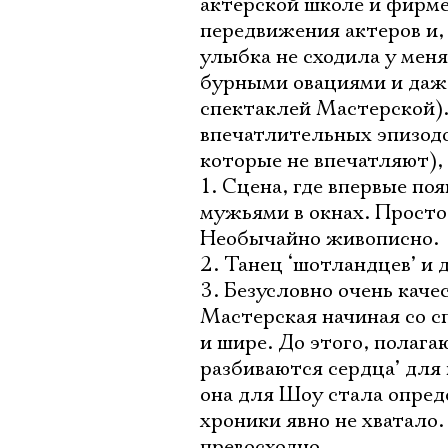
актёрской школе и фирме
передвижения актеров и, 
улыбка не сходила у мен
бурными овациями и даже
спектаклей Мастерской).
впечатлительных эпизодо
которые не впечатляют),
1. Сцена, где впервые п
мужьями в окнах. Просто
Необычайно живописно.
2. Танец ‘шотландцев’ и 
3. Безусловно очень каче
Мастерская начиная со сп
и шире. До этого, полагаю
разбиваются сердца’ для
она для Шоу стала опред
хроники явно не хватало
превосходно.