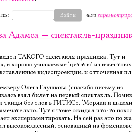
или
зарегистрир
ль:
Войти
за Адамса — спектакль-праздни
 видел ТАКОГО спектакля-праздника! Тут и
в, и хорошо узнаваемые ‘цитаты’ из известных
вставленные видеопроекции, и отточенная пла
ремьеру Олега Глушкова (спасибо письму из
ваясь взял билет на первый спектакль. Помню
-танцы без слов в ГИТИСе, ‘Моряки и шлюхи’
замечательно. Тут я тоже ожидал что-то похо
ет экспериментировать. На сей раз это по ж
кл высококлассный, основанный на фоменков