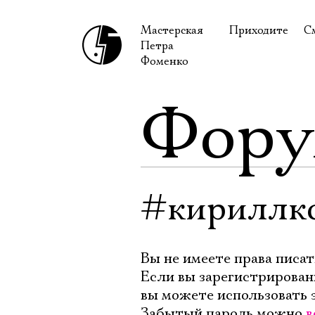
Мастерская
Приходите
С
Петра
В сентябре
С
Фоменко
В октябре
Н
Фор
Гастроли
Н
Доступ для ин
В
Правила посе
В
Как добраться
Ф
#кириллк
Вы не имеете права писат
Если вы зарегистрирован
вы можете использовать 
Забытый пароль можно
в