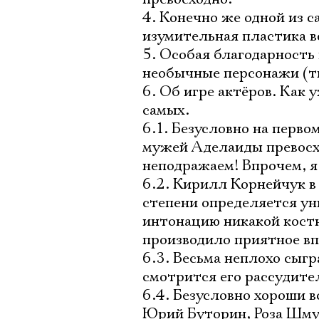
4. Конечно же одной из 
изумительная пластика вс
5. Особая благодарность
необычные персонажи (т
6. Об игре актёров. Как
самых.
6.1. Безусловно на перво
мужей Аделаиды превосх
неподражаем! Впрочем, я 
6.2. Кирилл Корнейчук в 
степени определяется ун
интонацию никакой костю
производило приятное вп
6.3. Весьма неплохо сыг
смотрится его рассудите
6.4. Безусловно хороши 
Юрий Буторин, Роза Шму