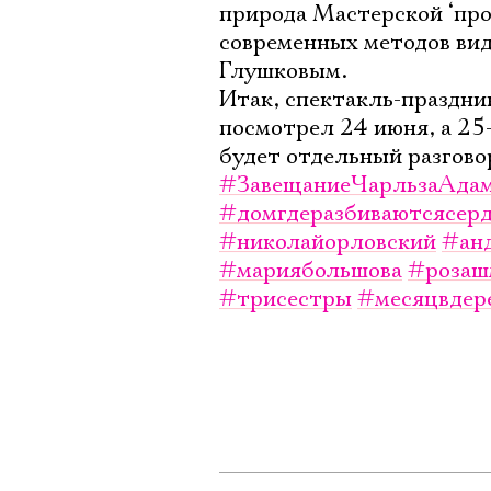
природа Мастерской ‘прор
современных методов вид
Глушковым.
Итак, спектакль-праздни
посмотрел 24 июня, а 25-
будет отдельный разгово
#ЗавещаниеЧарльзаАда
#домгдеразбиваютсясер
#николайорловский
#ан
#мариябольшова
#розаш
#трисестры
#месяцвдер