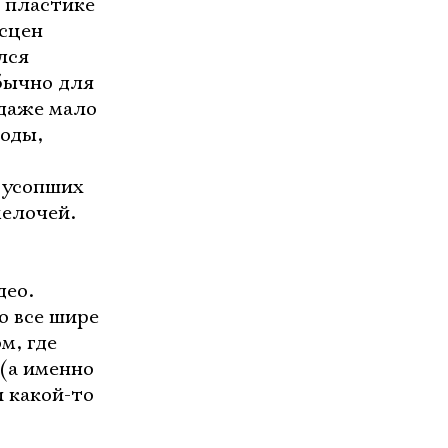
 пластике
 сцен
лся
бычно для
 даже мало
зоды,
 усопших
мелочей.
део.
о все шире
м, где
(а именно
и какой-то