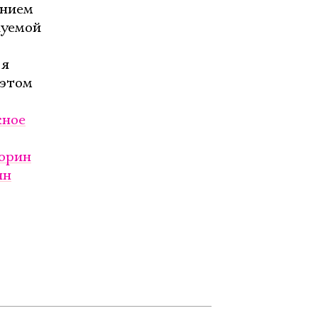
анием
куемой
 я
 этом
жное
орин
ян