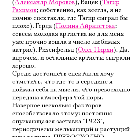
(
Александр Моровов
), Вацек (
Тагир
Рахимов
; собственно, как всегда, я не
помню спектакля, где Тагир сыграл бы
плохо), Герда (
Полина Айрапетова
;
совсем молодая артистка но для меня
уже прочно вошла в число любимых
актрис), Ризенфельд (
Олег Нирян
). Да,
впрочем, и остальные артисты сыграли
хорошо.
Среди достоинств спектакля хочу
отметить, что где-то в середине я
поймал себя на мысли, что превосходно
передана атмосфера той поры.
Наверное несколько факторов
способствовало этому: постоянно
опускающаяся заставка "1923",
периодически мелькающий и растущий
Электропочта