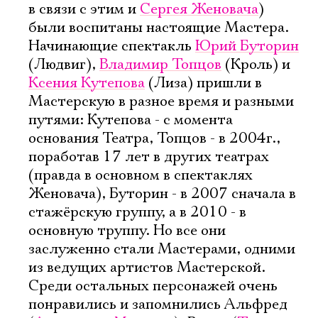
в связи с этим и
Сергея Женовача
)
были воспитаны настоящие Мастера.
Начинающие спектакль
Юрий Буторин
(Людвиг),
Владимир Топцов
(Кроль) и
Ксения Кутепова
(Лиза) пришли в
Мастерскую в разное время и разными
путями: Кутепова - с момента
основания Театра, Топцов - в 2004г.,
поработав 17 лет в других театрах
(правда в основном в спектаклях
Женовача), Буторин - в 2007 сначала в
стажёрскую группу, а в 2010 - в
основную труппу. Но все они
заслуженно стали Мастерами, одними
из ведущих артистов Мастерской.
Среди остальных персонажей очень
понравились и запомнились Альфред