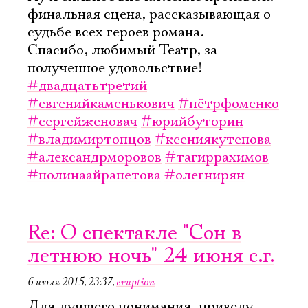
финальная сцена, рассказывающая о
судьбе всех героев романа.
Спасибо, любимый Театр, за
полученное удовольствие!
#двадцатьтретий
#евгенийкаменькович
#пётрфоменко
#сергейженовач
#юрийбуторин
#владимиртопцов
#ксениякутепова
#александрморовов
#тагиррахимов
#полинаайрапетова
#олегнирян
Re: О спектакле "Сон в
летнюю ночь" 24 июня с.г.
6 июля 2015, 23:37
,
eruption
Для лучшего понимания, приведу