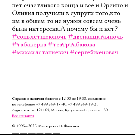
нет счастливого конца и все и Орсино и
Оливия получили в супруги того,кто
им в обшем то не нужен совсем очень
была интересна.А почему бы и нет?
#сонвлетнююночь
#двенадцатаяночь
#табакерка
#театртабакова
#михаилстанкевич
#сергейженовач
Справки о наличии билетов с 12:00 до 19:30, ежедневно,
по телефонам
+7 499 249‑17‑40
,
+7 499 249‑19‑21
Адрес театра: 121165, Москва, Кутузовский проспект, 30
Все контакты
©
1996—2026, Мастерская П. Фоменко