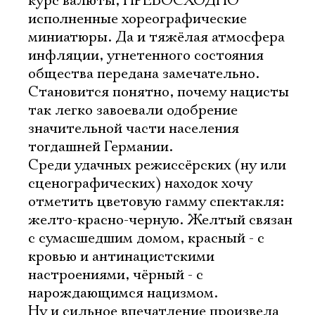
курс валюты, ПРЕВОСХОДНО
исполненные хореографические
миниатюры. Да и тяжёлая атмосфера
Имя
инфляции, угнетенного состояния
общества передана замечательно.
Становится понятно, почему нацисты
так легко завоевали одобрение
Ознакомиться
значительной части населения
тогдашней Германии.
Среди удачных режиссёрских (ну или
сценографических) находок хочу
отметить цветовую гамму спектакля:
желто-красно-черную. Желтый связан
с сумасшедшим домом, красный - с
кровью и антинацистскими
настроениями, чёрный - с
нарождающимся нацизмом.
Ну и сильное впечатление произвела