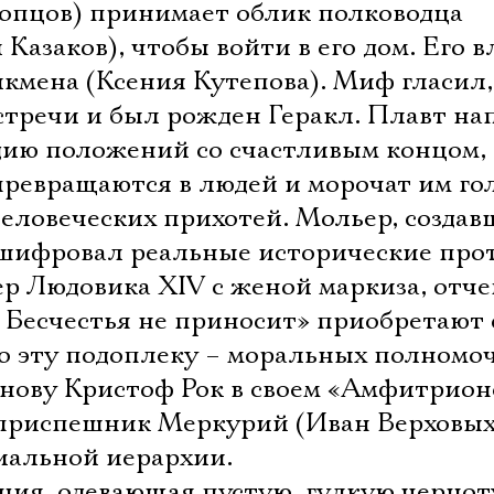
опцов) принимает облик полководца
азаков), чтобы войти в его дом. Его в
кмена (Ксения Кутепова). Миф гласил,
стречи и был рожден Геракл. Плавт на
ию положений со счастливым концом,
превращаются в людей и морочат им гол
человеческих прихотей. Мольер, создав
 зашифровал реальные исторические про
р Людовика XIV с женой маркиза, отче
Бесчестья не приносит» приобретают 
о эту подоплеку – моральных полномо
основу Кристоф Рок в своем «Амфитрионе
 приспешник Меркурий (Иван Верховых
иальной иерархии.
ция, одевающая пустую, гулкую чернот