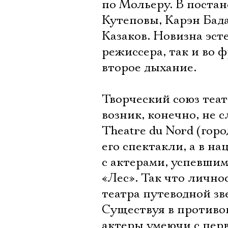
по Мольеру. В поста
Кутеповы, Карэн Бад
Казаков. Новизна эст
режиссера, так и во
второе дыхание.
Творческий союз теа
возник, конечно, не 
Thеаtre du Nord (гор
его спектакли, а в н
с актерами, успевши
«Лес». Так что лично
театра путеводной зв
Существуя в противо
актеры умеючи с пер