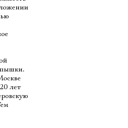
еложении
зью
ное
кой
спышки.
Москве
 20 лет
еровскую
Тем