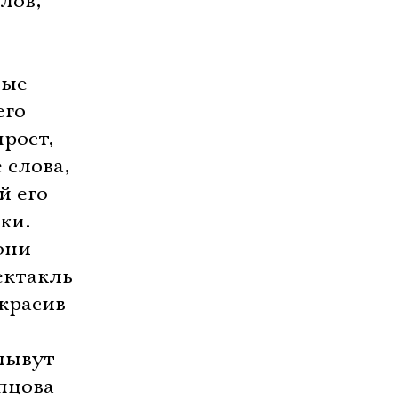
лов,
ные
его
рост,
 слова,
й его
ки.
они
ектакль
 красив
лывут
пцова