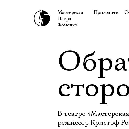
Мастерская
Приходите
С
Петра
В сентябре
С
Фоменко
В октябре
Н
Гастроли
Н
Обра
Доступ для ин
В
Правила посе
В
стор
Как добраться
Ф
В театре «Мастерская
режиссер Кристоф Ро