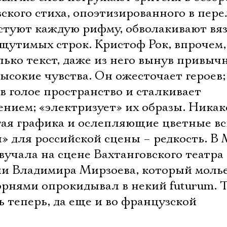
вского стиха, опоэтизированного в пер
стуют каждую рифму, обволакивают вя
щутимых строк. Кристоф Рок, впрочем,
лько текст, даже из него вынув привыч
ысокие чувства. Он ожесточает героев;
в голое пространство и сталкивает
ением; «электризует» их образы. Ника
огая графика и ослепляющие цветные в
 для российской сцены – редкость. В 
звучала на сцене Вахтанговского театра
ии Владимира Мирзоева, который моль
орнями опрокидывал в некий futurum. 
ь теперь, да еще и во французской
.