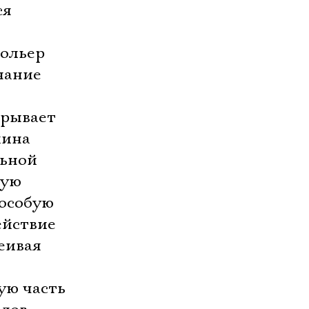
ся
Мольер
нание
грывает
лина
льной
ную
 особую
ействие
еивая
ую часть