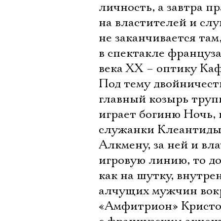
личность, а завтра п
на властителей и слу
не заканчивается там
в спектакле француз
века ХХ – оптику Каф
Под тему двойничест
главный козырь труп
играет богиню Ночь,
служанки Клеантиды,
Алкмену, за ней и вл
игровую линию, то до
как на шутку, внутре
алчущих мужчин вокр
«Амфитрион» Кристоф