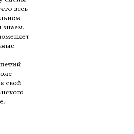
что весь
альном
 знаем,
 поменяет
вные
ипетий
воле
я свой
анского
е.