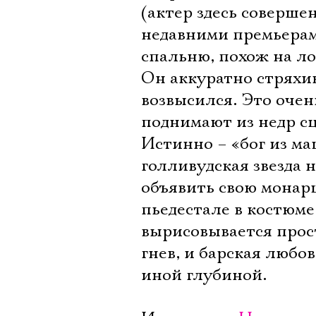
(актер здесь соверше
недавними премьера
спальню, похож на ло
Он аккуратно стряхив
возвысился. Это очен
поднимают из недр сц
Истинно – «бог из м
голливудская звезда 
объявить свою монар
пьедестале в костюме
вырисовывается прос
гнев, и барская любов
иной глубиной.