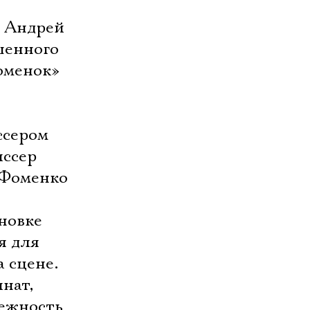
, Андрей
ашенного
оменок»
ссером
иссер
и Фоменко
новке
я для
 сцене.
нат,
режность