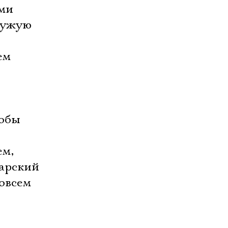
ими
чужую
ем
тобы
ем,
барский
совсем