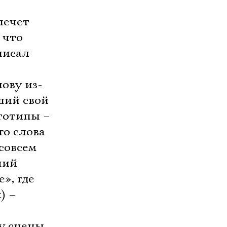
лечет
 что
писал
ову из-
ший свой
тотипы –
го слова
совсем
чий
», где
) –
у сцены