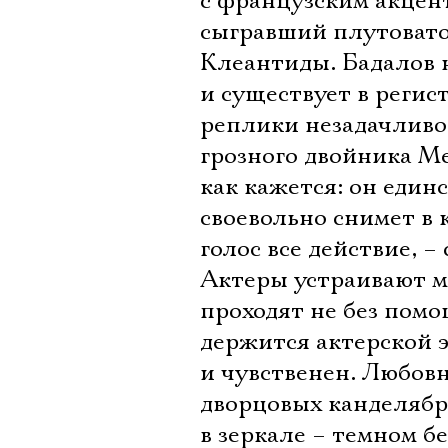
с французским акцент
сыгравший плутоватог
Клеантиды. Бадалов 
и существует в регис
реплики незадачливог
грозного двойника Ме
как кажется: он един
своевольно снимет в
голос все действие, –
Актеры устраивают м
проходят не без помо
держится актерской э
и чувственен. Любовн
дворцовых канделябр
в зеркале – темном 