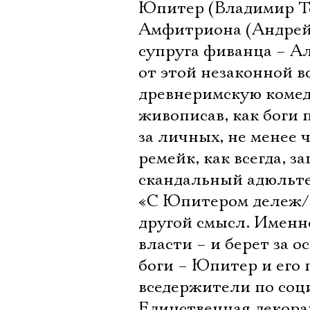
Юпитер (Владимир Т
Амфитриона (Андрей К
супруга фиванца – Ал
от этой незаконной в
древнеримскую комед
живописав, как боги 
за личных, не менее 
ремейк, как всегда,
скандальный адюльте
«С Юпитером дележ/ 
другой смысл. Именн
власти – и берет за 
боги – Юпитер и его
вседержители по соц
Единственная декора