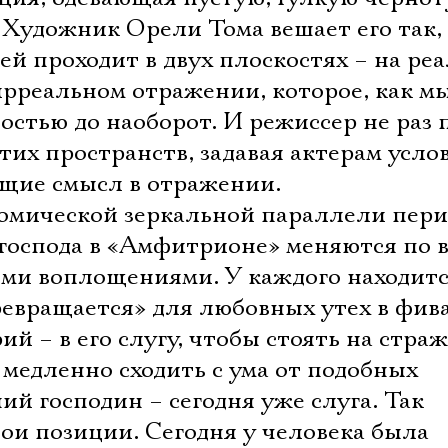
. Художник Орели Тома вешает его так, 
ей проходит в двух плоскостях – на ре
рреальном отражении, которое, как мы
ностью до наоборот. И режиссер не раз
тих пространств, задавая актерам усло
щие смысл в отражении.
омической зеркальной параллели пер
 господа в «Амфитрионе» меняются по 
ми воплощениями. У каждого находитс
евращается» для любовных утех в фив
й – в его слугу, чтобы стоять на страж
медленно сходить с ума от подобных
Электропочта
й господин – сегодня уже слуга. Так
ои позиции. Сегодня у человека была