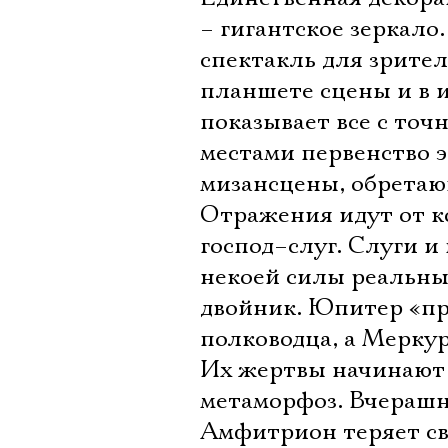
– гигантское зеркало
спектакль для зрител
планшете сцены и в и
показывает все с точ
местами первенство э
мизансцены, обретаю
Отражения идут от к
господ–слуг. Слуги и
некоей силы реальны
двойник. Юпитер «пр
полководца, а Меркури
Их жертвы начинают 
метаморфоз. Вчерашни
Амфитрион теряет св