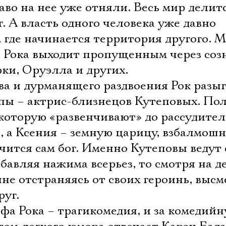
Имя
раво на нее уже отняли. Весь мир делит
г. А власть одного человека уже давно
, где начинается территория другого. 
а Рока выходит пропущенным через соз
Ознакомиться
ки, Оруэлла и других.
ва и дурманящего раздвоения Рок разы
пы – актрис-близнецов Кутеповых. По
 которую «развенчивают» до рассудите
 а Ксения – земную царицу, взбалмош
ачится сам бог. Именно Кутеповы ведут
бавляя нажима всерьез, то смотря на д
нне отстраняясь от своих героинь, высм
уг.
а Рока – трагикомедия, и за комедийн