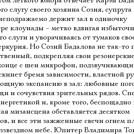
ом легкого юмора отвечает Карэн Бада
о слугу своего хозяина Созия, супруга
неподражаемо держит зал в одиночку
тре клоунады – метко вдвигая избыточ
о слуги и уворачиваясь от тумаков сво
ркурия. Но Созий Бадалова не так-то п
ственный, подкрепляя свои резонерские
 конце с шеи микрофон, подзвучивающи
 скинет бремя зависимости, властной ру
ощную экспансию в зал: любовные пог
щи и сочувствия зрительных рядов. Сп
нергетикой и, кроме того, беспощадно
ая мизансцена обставляется десятком
ов, и все эти зажженные свечи огнем п
беззвездном небе. Юпитер Владимира То