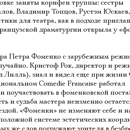
новке заняты корифеи труппы: сестры
алов, Владимир Топцов, Рустэм Юскаев
етики для театра, как в подходе пригл
 французской драматургии открыла у «ф
тра Петра Фоменко с зарубежным режи
случайно. Кристоф Рок, директор и реж
од Лилль), знал и видел еще при жизн
ациональном Comеdie Franсaise работал
ми поучаствовать в фоменковской поста
сть и судьба мастера неизменно остаетс
ездой. «Фоменки» не изменяют себе и на
положной системе эстетических коорди
вых же слов погружают зрителя в безб