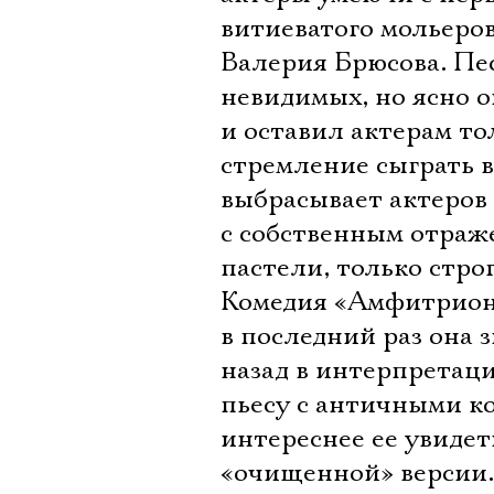
витиеватого мольеро
Валерия Брюсова. Пе
невидимых, но ясно о
и оставил актерам то
стремление сыграть в
выбрасывает актеров 
с собственным отраж
пастели, только стр
Комедия «Амфитрион»
в последний раз она 
назад в интерпретац
пьесу с античными к
интереснее ее увидет
«очищенной» версии