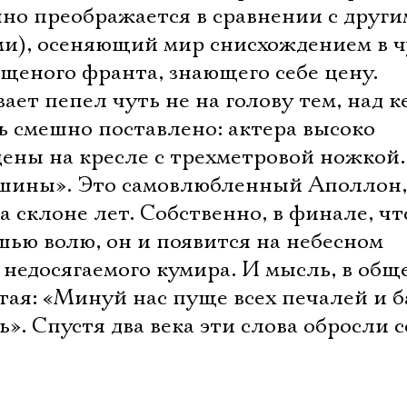
нно преображается в сравнении с друг
ми), осеняющий мир снисхождением в 
щеного франта, знающего себе цену.
ает пепел чуть не на голову тем, над к
ь смешно поставлено: актера высоко
ены на кресле с трехметровой ножкой.
ашины». Это самовлюбленный Аполлон,
на склоне лет. Собственно, в финале, ч
шью волю, он и появится на небесном
 недосягаемого кумира. И мысль, в общ
тая: «Минуй нас пуще всех печалей и 
ь». Спустя два века эти слова обросли 