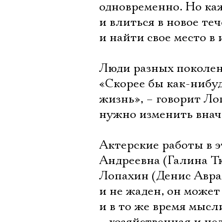
одновременно. Но ка
и влиться в новое те
и найти свое место в
Люди разных поколен
«Скорее бы как-нибу
жизнь», – говорит Ло
нужно изменить внача
Актерские работы в э
Андреевна (Галина Тю
Лопахин (Денис Авра
и не жаден, он може
и в то же время мыс