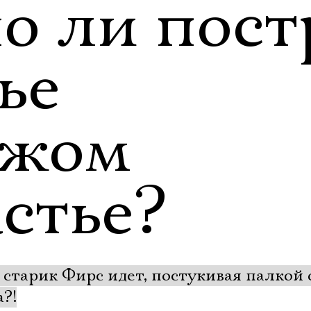
о ли пост
ье
ужом
стье?
о старик Фирс идет, постукивая палкой
а?!