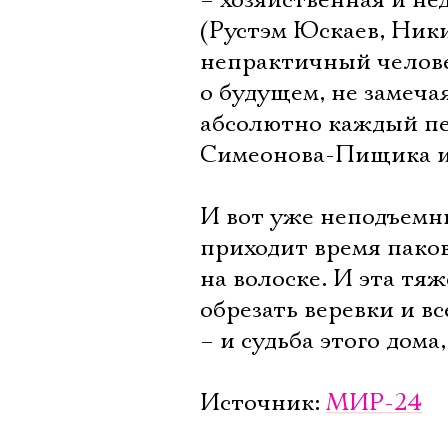
– хозяйственная и не
(Рустэм Юскаев, Ник
непрактичный челов
о будущем, не замеча
абсолютно каждый пе
Симеонова-Пищика и
И вот уже неподъемны
приходит время паков
на волоске. И эта тяж
обрезать веревки и вс
– и судьба этого дома
Источник:
МИР-24