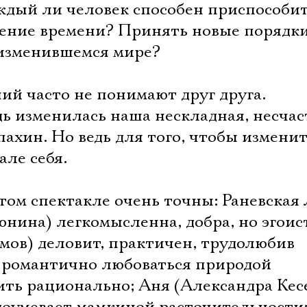
ждый ли человек способен приспособи
чение времени? Принять новые порядки
 изменившемся мире?
ий часто не понимают друг друга.
дь изменилась наша нескладная, несча
пахин. Но ведь для того, чтобы изменит
ле себя.
том спектакле очень точны: Раневская
нина) легкомысленна, добра, но эгоис
мов) деловит, практичен, трудолюбив
Электропочта
т романтично любоваться природой
лить рационально; Аня (Александра Кес