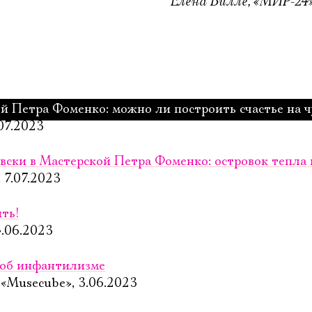
Елена Вилле, «МИР-24»,
й Петра Фоменко: можно ли построить счастье на 
07.2023
ски в Мастерской Петра Фоменко: островок тепла 
 7.07.2023
ть!
4.06.2023
 об инфантилизме
«Musecube», 3.06.2023