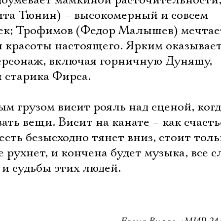
доумевает мамкиной расточительности;
Имя
ита Тюнин) – высокомерный и совсем
ек; Трофимов (Федор Малышев) мечтае
я красоты настоящего. Ярким оказывае
рсонаж, включая горничную Дуняшу,
Ознакомиться
 старика Фирса.
м грузом висит рояль над сценой, когд
ать вещи. Висит на канате – как счасть
есть безысходно тянет вниз, стоит толь
е рухнет, и кончена будет музыка, все 
, и судьбы этих людей.