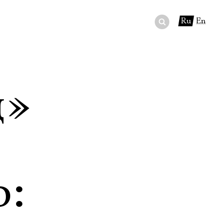
Ru
En
ный сертификат
ры
д»
в буфете
: