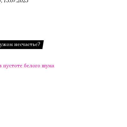
 13.07.2023
чужом несчастье?
в пустоте белого шума