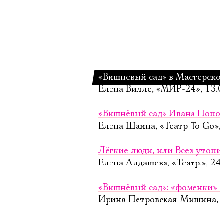
«Вишневый сад» в Мастерско
Елена Вилле, «МИР-24», 13.
«Вишнёвый сад» Ивана Попов
Елена Шаина, «Театр To Go»,
Лёгкие люди, или Всех утопи
Елена Алдашева, «Театр.», 2
«Вишнёвый сад»: «фоменки»
Ирина Петровская-Мишина, 