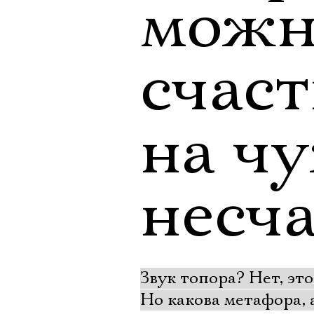
можн
счаст
на ч
несча
Звук топора? Нет, эт
Но какова метафора, 