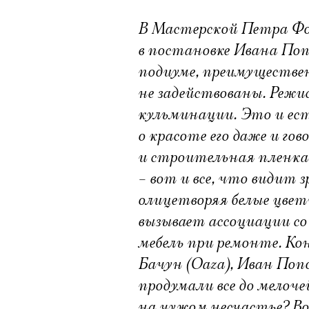
В Мастерской Петра Фо
в постановке Ивана Поп
подиуме, преимуществен
не задействованы. Режи
кульминации. Это и ест
о красоте его даже и го
и строительная пленка,
– вот и все, что видит
олицетворяя белые цвет
вызывает ассоциации с
мебель при ремонте. Ко
Бачун (Oaza), Иван Поп
продумали все до мелоч
на чужом несчастье? Во