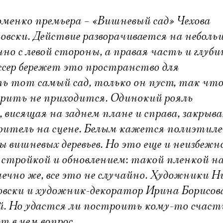
менко премьера – «Вишневый сад» Чехова
овски. Действие разворачивается на небол
но с левой стороны, а правая часть и глуб
ссер бережет это пространство для
ь тот самый сад, только он пуст, так чт
ворить не приходится. Одинокий рояль
 висящая на заднем плане и справа, закрыва
 зритель на сцене. Белым кажется полиэтиле
ы вишневых деревьев. Но это еще и неизбежн
о стройкой и обновлением: такой пленкой 
нечно же, все это не случайно. Художники Н
овски и художник-декоратор Ирина Борисов
ей. Но удастся ли построить кому-то счаст
т в чем вопрос.