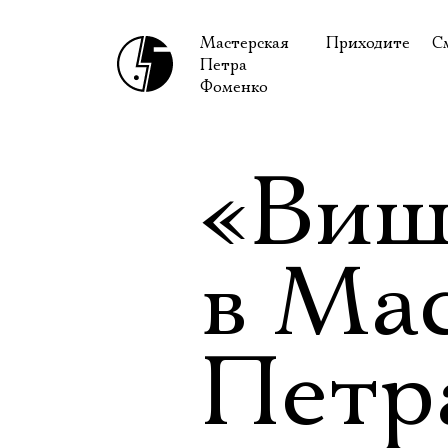
Мастерская
Приходите
С
Петра
В сентябре
С
Фоменко
В октябре
Н
Гастроли
Н
«Виш
Доступ для ин
В
Правила посе
В
в Ма
Как добраться
Ф
Петр