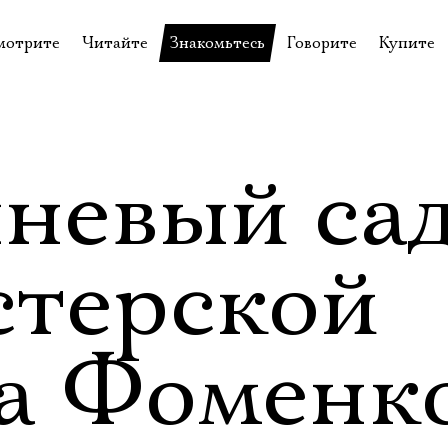
мотрите
Читайте
Знакомьтесь
Говорите
Купите
пектакли
История театра
Пётр Фоменко
Форум
Билеты
еспектакли
Пресса о театре
Евгений Каменькович
Вопросы—ответы
Подароч
а нашей сцене
Новости
Актёры
Контакты
Сувени
невый са
валидов
идеотека
Архив спектаклей
Режиссёры
Личный приём
Столик 
щения
неклассные чтения
Архив проектов
Художники
стерской
отовыставка
Благодарности
Руководство
Библиотека Гумилёва
Сотрудники
а Фоменко
Официальные документы
Юрий Степанов
Владимир Максимов