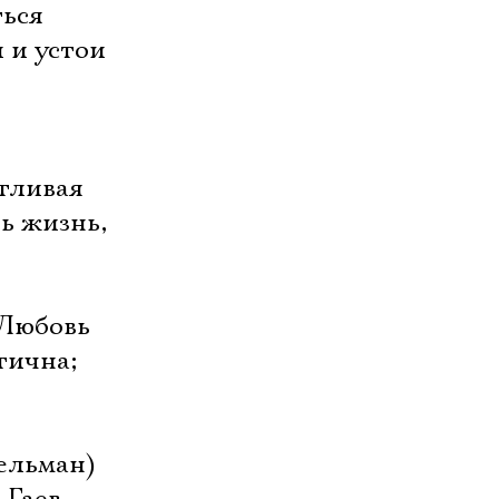
ться
 и устои
стливая
ь жизнь,
 Любовь
тична;
ельман)