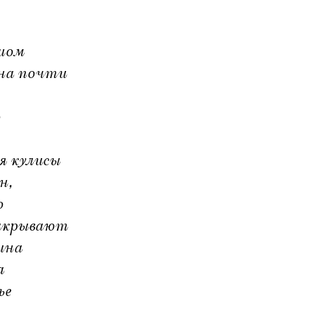
ьшом
ина почти
о
я кулисы
н,
о
накрывают
ина
а
ье