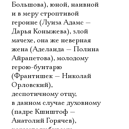
Большова), юной, наивной
и в меру строптивой
героине (Луиза Адамс —
Дарья Коныжева), злой
мачехе, она же неверная
жена (Аделаида — Полина
Айрапетова), молодому
герою-бунтарю
(Франтишек — Николай
Орловский),
деспотичному отцу,
в данном случае духовному
(падре Кшиштоф —
Анатолий Горячев),