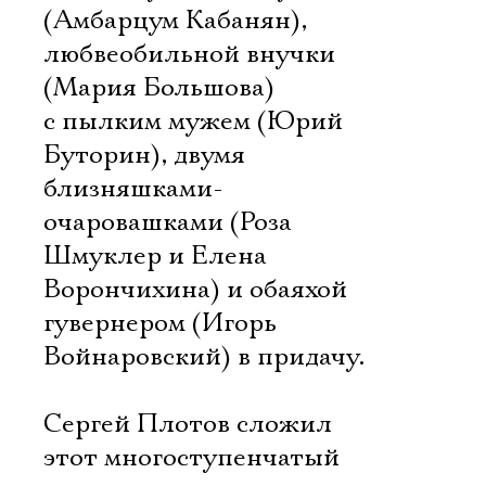
(Амбарцум Кабанян),
любвеобильной внучки
(Мария Большова)
с пылким мужем (Юрий
Буторин), двумя
близняшками-
очаровашками (Роза
Шмуклер и Елена
Ворончихина) и обаяхой
гувернером (Игорь
Войнаровский) в придачу.
Сергей Плотов сложил
этот многоступенчатый